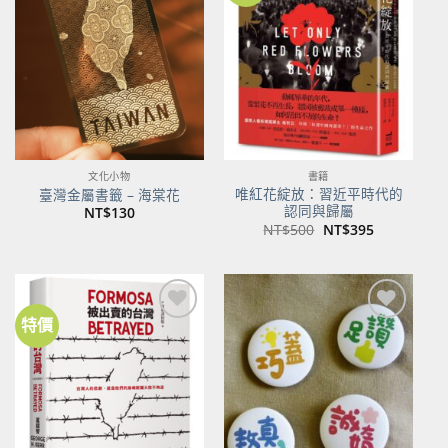
關注
關注
商品
商品
文化小物
書籍
唯紅花綻放：習近平時代的
臺灣金屬書籤 – 海棠花
認同與歸屬
NT$
130
原
目
NT$
500
NT$
395
始
前
價
價
格：
格：
NT$500。
NT$395。
特價
加到
加到
關注
關注
商品
商品