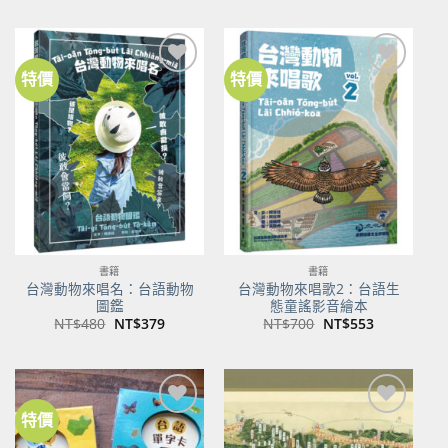
價
價
價
價
格：
格：
格：
格：
NT$500。
NT$350。
NT$100。
NT$80。
特價
特價
加到
加到
關注
關注
商品
商品
書籍
書籍
台灣動物來唱名：台語動物
台灣動物來唱歌2：台語生
圖鑑
態童謠影音繪本
原
目
原
目
NT$
480
NT$
379
NT$
700
NT$
553
始
前
始
前
價
價
價
價
格：
格：
格：
格：
NT$480。
NT$379。
NT$700。
NT$553。
特價
加到
加到