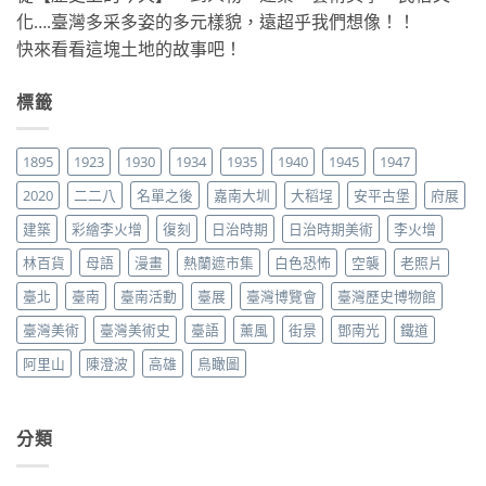
化….臺灣多采多姿的多元樣貌，遠超乎我們想像！！
快來看看這塊土地的故事吧！
標籤
1895
1923
1930
1934
1935
1940
1945
1947
2020
二二八
名單之後
嘉南大圳
大稻埕
安平古堡
府展
建築
彩繪李火增
復刻
日治時期
日治時期美術
李火增
林百貨
母語
漫畫
熱蘭遮市集
白色恐怖
空襲
老照片
臺北
臺南
臺南活動
臺展
臺灣博覽會
臺灣歷史博物館
臺灣美術
臺灣美術史
臺語
薰風
街景
鄧南光
鐵道
阿里山
陳澄波
高雄
鳥瞰圖
分類