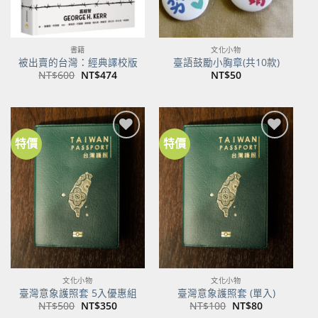
書籍
文化小物
被出賣的台灣：經典譯校版
臺語鼓勵小胸章(共10款)
原
目
NT$
600
NT$
474
NT$
50
始
前
價
價
格：
格：
NT$600。
NT$474。
特價
特價
加到
加到
關注
關注
商品
商品
文化小物
文化小物
臺灣意象護照套 5入優惠組
臺灣意象護照套 (單入)
原
目
原
目
NT$
500
NT$
350
NT$
100
NT$
80
始
前
始
前