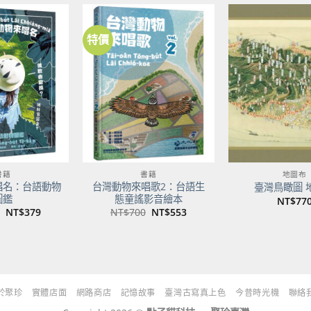
NT$500。
NT$395。
特價
加到
加到
關注
關注
商品
商品
書籍
書籍
地圖布
唱名：台語動物
台灣動物來唱歌2：台語生
臺灣鳥瞰圖 
圖鑑
態童謠影音繪本
NT$
77
原
目
原
目
NT$
379
NT$
700
NT$
553
始
前
始
前
價
價
價
價
格：
格：
格：
格：
NT$480。
NT$379。
NT$700。
NT$553。
於聚珍
實體店面
網路商店
記憶故事
臺灣古寫真上色
今昔時光機
聯絡