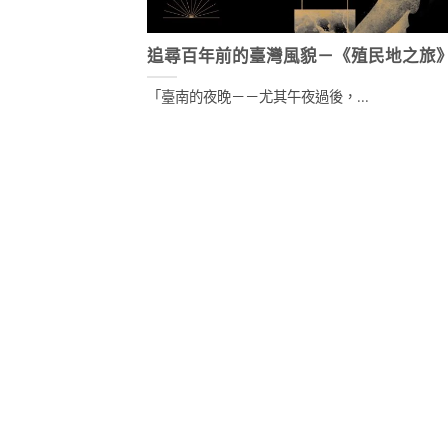
追尋百年前的臺灣風貌－《殖民地之旅
「臺南的夜晚－－尤其午夜過後，...