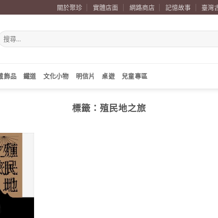
關於聚珍
實體店面
網路商店
記憶故事
臺灣
搜
尋
關
鍵
字:
戴飾品
鐵道
文化小物
明信片
桌遊
兒童專區
標籤：
殖民地之旅