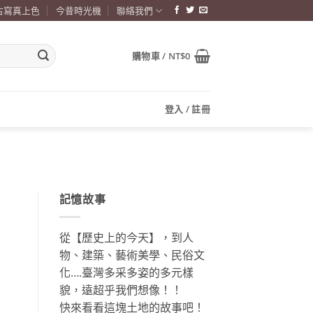
古寫真上色
今昔時光機
聯絡我們
購物車 /
NT$
0
登入 / 註冊
記憶故事
從【歷史上的今天】，到人
物、建築、藝術美學、民俗文
化….臺灣多采多姿的多元樣
貌，遠超乎我們想像！！
快來看看這塊土地的故事吧！