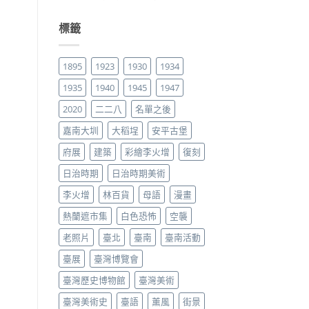
標籤
1895
1923
1930
1934
1935
1940
1945
1947
2020
二二八
名單之後
嘉南大圳
大稻埕
安平古堡
府展
建築
彩繪李火增
復刻
日治時期
日治時期美術
李火增
林百貨
母語
漫畫
熱蘭遮市集
白色恐怖
空襲
老照片
臺北
臺南
臺南活動
臺展
臺灣博覽會
臺灣歷史博物館
臺灣美術
臺灣美術史
臺語
薰風
街景