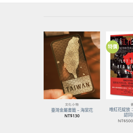
特價
加到
關注
商品
文化小物
唯紅花綻放
臺灣金屬書籤 – 海棠花
認同
NT$
130
NT$
500