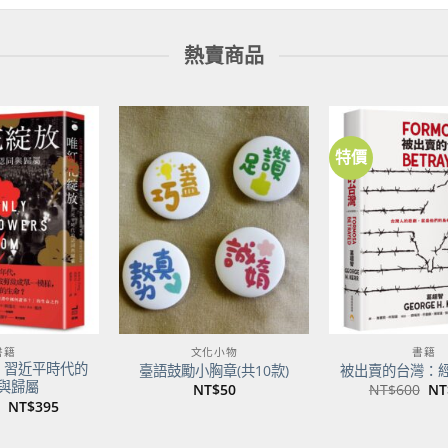
熱賣商品
特價
加到
加到
關注
關注
商品
商品
書籍
文化小物
書籍
：習近平時代的
臺語鼓勵小胸章(共10款)
被出賣的台灣：
與歸屬
原
NT$
50
NT$
600
NT
始
原
目
NT$
395
價
始
前
格
價
價
NT
格：
格：