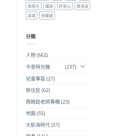
鄧南光
鐵道
阿里山
陳澄波
高雄
鳥瞰圖
分類
人物
(662)
今昔時光機
(237)
兒童專區
(27)
原住民
(62)
周婉窈老師專欄
(23)
地圖
(55)
大航海時代
(51)