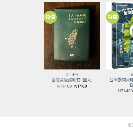
特價
特價
加到
關注
商品
文化小物
台灣動物來
臺灣意象護照套 (單入)
原
目
NT$
100
NT$
80
始
前
NT$
480
價
價
格：
格：
NT$100。
NT$80。
關