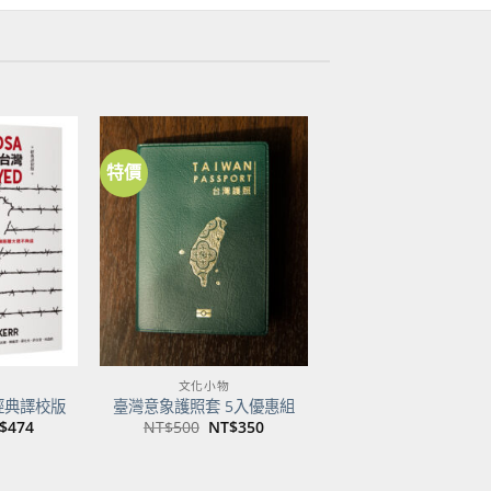
特價
加到
加到
關注
關注
商品
商品
文化小物
經典譯校版
臺灣意象護照套 5入優惠組
目
原
目
$
474
NT$
500
NT$
350
前
始
前
價
價
價
：
格：
格：
格：
$600。
NT$474。
NT$500。
NT$350。