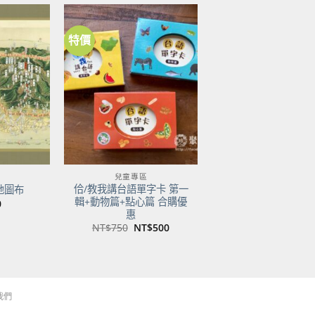
特價
加到
加到
關注
關注
商品
商品
兒童專區
佮/教我講台語單字卡 第一
地圖布
輯+動物篇+點心篇 合購優
0
惠
原
目
NT$
750
NT$
500
始
前
價
價
格：
格：
NT$750。
NT$500。
我們