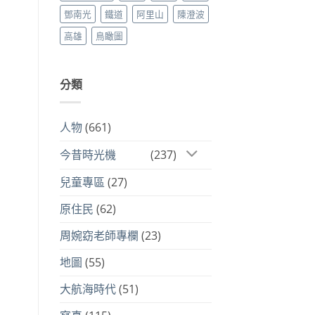
鄧南光
鐵道
阿里山
陳澄波
高雄
鳥瞰圖
分類
人物
(661)
今昔時光機
(237)
兒童專區
(27)
原住民
(62)
周婉窈老師專欄
(23)
地圖
(55)
大航海時代
(51)