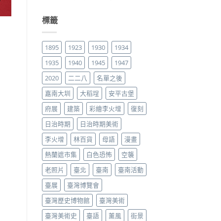
標籤
1895
1923
1930
1934
1935
1940
1945
1947
2020
二二八
名單之後
嘉南大圳
大稻埕
安平古堡
府展
建築
彩繪李火增
復刻
日治時期
日治時期美術
李火增
林百貨
母語
漫畫
熱蘭遮市集
白色恐怖
空襲
老照片
臺北
臺南
臺南活動
臺展
臺灣博覽會
臺灣歷史博物館
臺灣美術
臺灣美術史
臺語
薰風
街景