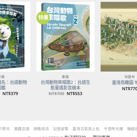
NT$500。
NT$395。
特價
加到
加到
關注
關注
商品
商品
書籍
書籍
地圖布
唱名：台語動物
台灣動物來唱歌2：台語生
臺灣鳥瞰圖 
圖鑑
態童謠影音繪本
NT$
77
原
目
原
目
NT$
379
NT$
700
NT$
553
始
前
始
前
價
價
價
價
格：
格：
格：
格：
NT$480。
NT$379。
NT$700。
NT$553。
於聚珍
實體店面
網路商店
記憶故事
臺灣古寫真上色
今昔時光機
聯絡