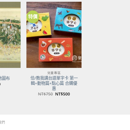
特價
加到
加到
關注
關注
商品
商品
兒童專區
佮/教我講台語單字卡 第一
地圖布
輯+動物篇+點心篇 合購優
0
惠
原
目
NT$
750
NT$
500
始
前
價
價
格：
格：
NT$750。
NT$500。
我們