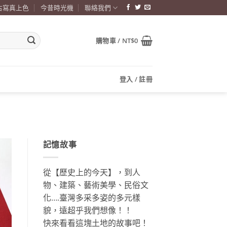
古寫真上色
今昔時光機
聯絡我們
購物車 /
NT$
0
登入 / 註冊
記憶故事
從【歷史上的今天】，到人
物、建築、藝術美學、民俗文
化….臺灣多采多姿的多元樣
貌，遠超乎我們想像！！
快來看看這塊土地的故事吧！