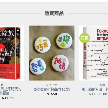
熱賣商品
特價
加到
加到
關注
關注
商品
商品
書籍
文化小物
書籍
：習近平時代的
臺語鼓勵小胸章(共10款)
被出賣的台灣：
與歸屬
原
NT$
50
NT$
600
NT
始
原
目
NT$
395
價
始
前
格
價
價
NT
格：
格：