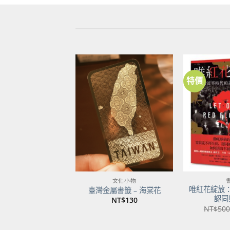
特價
加到
關注
商品
文化小物
唯紅花綻放
臺灣金屬書籤 – 海棠花
認同
NT$
130
NT$
500