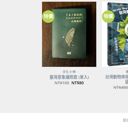
特價
特價
加到
關注
商品
文化小物
台灣動物來
臺灣意象護照套 (單入)
原
目
NT$
100
NT$
80
始
前
NT$
480
價
價
格：
格：
NT$100。
NT$80。
關