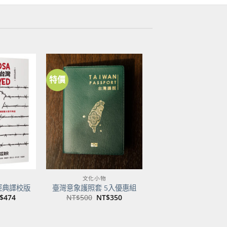
特價
加到
加到
關注
關注
商品
商品
文化小物
經典譯校版
臺灣意象護照套 5入優惠組
目
原
目
$
474
NT$
500
NT$
350
前
始
前
價
價
價
：
格：
格：
格：
$600。
NT$474。
NT$500。
NT$350。