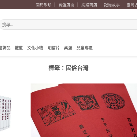
關於聚珍
實體店面
網路商店
記憶故事
臺灣
搜
尋
關
鍵
字:
戴飾品
鐵道
文化小物
明信片
桌遊
兒童專區
標籤：
民俗台灣