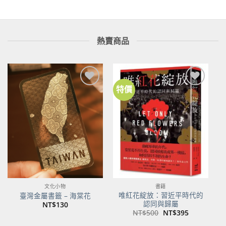
熱賣商品
特價
加到
加到
關注
關注
商品
商品
文化小物
書籍
唯紅花綻放：習近平時代的
臺灣金屬書籤 – 海棠花
認同與歸屬
NT$
130
原
目
NT$
500
NT$
395
始
前
價
價