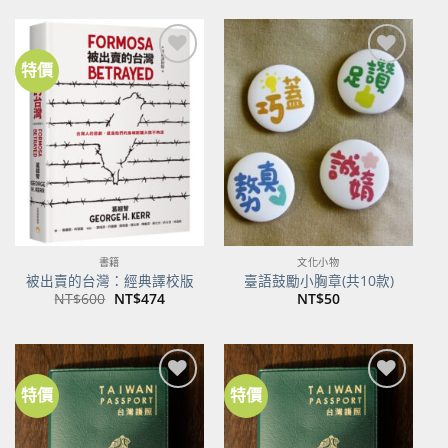
格：
格：
NT$500。
NT$395。
特價
加到
加到
關注
關注
商品
商品
書籍
文化小物
被出賣的台灣：經典譯校版
臺語鼓勵小胸章(共10款)
原
目
NT$
600
NT$
474
NT$
50
始
前
價
價
格：
格：
NT$600。
NT$474。
特價
特價
加到
加到
關注
關注
商品
商品