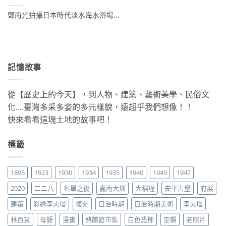
鄧南光拍攝日本時代淡水海水浴場...
記憶故事
從【歷史上的今天】，到人物、建築、藝術美學、民俗文
化….臺灣多采多姿的多元樣貌，遠超乎我們想像！！
快來看看這塊土地的故事吧！
標籤
1895
1923
1930
1934
1935
1940
1945
1947
2020
二二八
名單之後
嘉南大圳
大稻埕
安平古堡
府展
建築
彩繪李火增
復刻
日治時期
日治時期美術
李火增
林百貨
母語
漫畫
熱蘭遮市集
白色恐怖
空襲
老照片