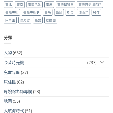
臺北
臺南
臺南活動
臺展
臺灣博覽會
臺灣歷史博物館
臺灣美術
臺灣美術史
臺語
薰風
街景
鄧南光
鐵道
阿里山
陳澄波
高雄
鳥瞰圖
分類
人物
(662)
今昔時光機
(237)
兒童專區
(27)
原住民
(62)
周婉窈老師專欄
(23)
地圖
(55)
大航海時代
(51)