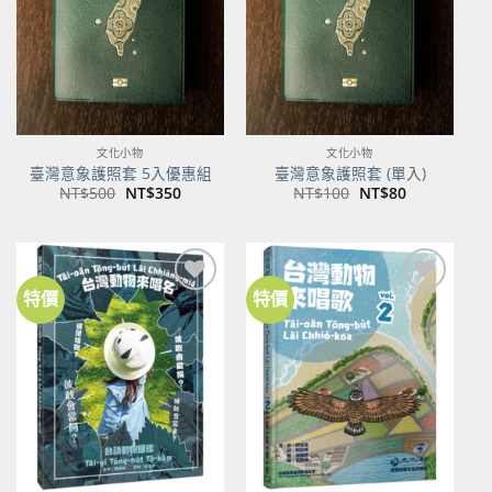
文化小物
文化小物
臺灣意象護照套 5入優惠組
臺灣意象護照套 (單入)
原
目
原
目
NT$
500
NT$
350
NT$
100
NT$
80
始
前
始
前
價
價
價
價
格：
格：
格：
格：
NT$500。
NT$350。
NT$100。
NT$80。
特價
特價
加到
加到
關注
關注
商品
商品