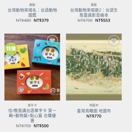
書籍
書籍
台灣動物來唱名：台語動物
台灣動物來唱歌2：台語生
圖鑑
態童謠影音繪本
原
目
原
目
NT$
480
NT$
379
NT$
700
NT$
553
始
前
始
前
價
價
價
價
格：
格：
格：
格：
NT$480。
NT$379。
NT$700。
NT$553。
特價
加到
加到
關注
關注
商品
商品
單字卡
地圖布
佮/教我講台語單字卡 第一
臺灣鳥瞰圖 地圖布
輯+動物篇+點心篇 合購優
NT$
770
惠
原
目
NT$
750
NT$
500
始
前