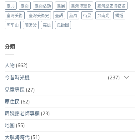
臺北
臺南
臺南活動
臺展
臺灣博覽會
臺灣歷史博物館
臺灣美術
臺灣美術史
臺語
薰風
街景
鄧南光
鐵道
阿里山
陳澄波
高雄
鳥瞰圖
分類
人物
(662)
今昔時光機
(237)
兒童專區
(27)
原住民
(62)
周婉窈老師專欄
(23)
地圖
(55)
大航海時代
(51)