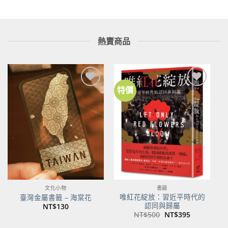
熱賣商品
特價
加到
加到
關注
關注
商品
商品
文化小物
書籍
唯紅花綻放：習近平時代的
臺灣金屬書籤 – 海棠花
認同與歸屬
NT$
130
原
目
NT$
500
NT$
395
始
前
價
價