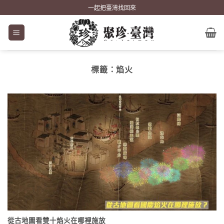
Skip
一起把臺灣找回來
to
content
標籤：
焰火
從古地圖看雙十焰火在哪裡施放