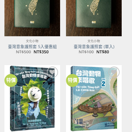
文化小物
文化小物
臺灣意象護照套 5入優惠組
臺灣意象護照套 (單入)
原
目
原
目
NT$
500
NT$
350
NT$
100
NT$
80
始
前
始
前
價
價
價
價
格：
格：
格：
格：
NT$500。
NT$350。
NT$100。
NT$80。
特價
特價
加到
加到
關注
關注
商品
商品