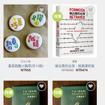
格：
格：
NT$500。
NT$395。
特價
加到
加到
關注
關注
商品
商品
文化小物
書籍
臺語鼓勵小胸章(共10款)
被出賣的台灣：經典譯校版
原
目
NT$
50
NT$
600
NT$
474
始
前
價
價
格：
格：
NT$600。
NT$474。
特價
特價
加到
加到
關注
關注
商品
商品