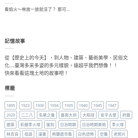
看焰火～咻放一放就沒了？ 那可...
記憶故事
從【歷史上的今天】，到人物、建築、藝術美學、民俗文
化….臺灣多采多姿的多元樣貌，遠超乎我們想像！！
快來看看這塊土地的故事吧！
標籤
1895
1923
1930
1934
1935
1940
1945
1947
2020
二二八
名單之後
嘉南大圳
大稻埕
安平古堡
府展
建築
彩繪李火增
復刻
日治時期
日治時期美術
李火增
林百貨
母語
漫畫
熱蘭遮市集
白色恐怖
空襲
老照片