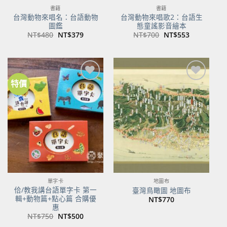
書籍
書籍
台灣動物來唱名：台語動物
台灣動物來唱歌2：台語生
圖鑑
態童謠影音繪本
原
目
原
目
NT$
480
NT$
379
NT$
700
NT$
553
始
前
始
前
價
價
價
價
格：
格：
格：
格：
NT$480。
NT$379。
NT$700。
NT$553。
特價
加到
加到
關注
關注
商品
商品
單字卡
地圖布
佮/教我講台語單字卡 第一
臺灣鳥瞰圖 地圖布
輯+動物篇+點心篇 合購優
NT$
770
惠
原
目
NT$
750
NT$
500
始
前