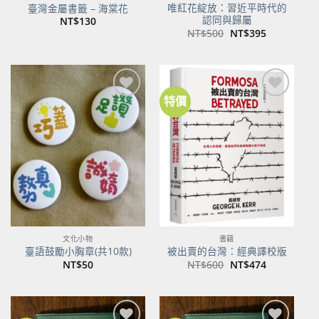
唯紅花綻放：習近平時代的
臺灣金屬書籤 – 海棠花
認同與歸屬
NT$
130
原
目
NT$
500
NT$
395
始
前
價
價
格：
格：
NT$500。
NT$395。
特價
加到
加到
關注
關注
商品
商品
文化小物
書籍
臺語鼓勵小胸章(共10款)
被出賣的台灣：經典譯校版
原
目
NT$
50
NT$
600
NT$
474
始
前
價
價
格：
格：
NT$600。
NT$474。