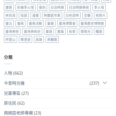
建築
彩繪李火增
復刻
日治時期
日治時期美術
李火增
林百貨
母語
漫畫
熱蘭遮市集
白色恐怖
空襲
老照片
臺北
臺南
臺南活動
臺展
臺灣博覽會
臺灣歷史博物館
臺灣美術
臺灣美術史
臺語
薰風
街景
鄧南光
鐵道
阿里山
陳澄波
高雄
鳥瞰圖
分類
人物
(662)
今昔時光機
(237)
兒童專區
(27)
原住民
(62)
周婉窈老師專欄
(23)