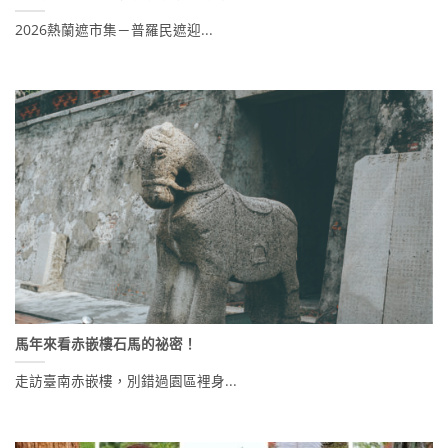
2026熱蘭遮市集－普羅民遮迎...
馬年來看赤嵌樓石馬的祕密！
走訪臺南赤嵌樓，別錯過園區裡身...