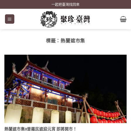
Skip
一起把臺灣找回來
to
content
標籤：
熱蘭遮市集
熱蘭遮市集x普羅民遮迎元宵 即將開市！