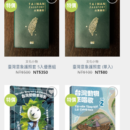
特價
特價
加到
加到
關注
關注
商品
商品
文化小物
文化小物
臺灣意象護照套 5入優惠組
臺灣意象護照套 (單入)
原
目
原
目
NT$
500
NT$
350
NT$
100
NT$
80
始
前
始
前
價
價
價
價
格：
格：
格：
格：
NT$500。
NT$350。
NT$100。
NT$80。
特價
特價
加到
加到
關注
關注
商品
商品