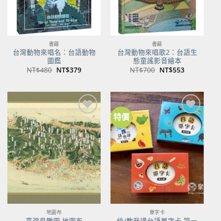
書籍
書籍
台灣動物來唱名：台語動物
台灣動物來唱歌2：台語生
圖鑑
態童謠影音繪本
原
目
原
目
NT$
480
NT$
379
NT$
700
NT$
553
始
前
始
前
價
價
價
價
格：
格：
格：
格：
NT$480。
NT$379。
NT$700。
NT$553。
特價
加到
加到
關注
關注
商品
商品
地圖布
單字卡
佮/教我講台語單字卡 第一
臺灣鳥瞰圖 地圖布