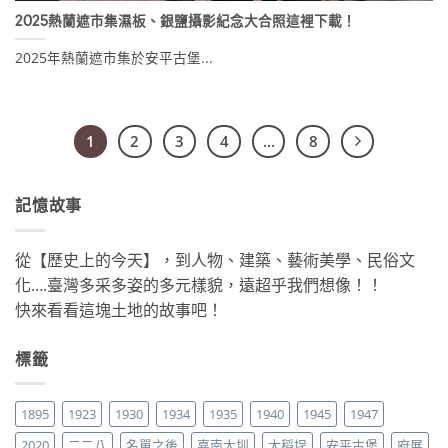
2025熱蘭遮市集濕板、銀鹽攝影紀念大合照這裡下載！
2025年熱蘭遮市集於安平古堡...
1
2
3
4
...
8
記憶故事
從【歷史上的今天】，到人物、建築、藝術美學、民俗文
化….臺灣多采多姿的多元樣貌，遠超乎我們想像！！
快來看看這塊土地的故事吧！
標籤
1895
1923
1930
1934
1935
1940
1945
1947
2020
二二八
名單之後
嘉南大圳
大稻埕
安平古堡
府展