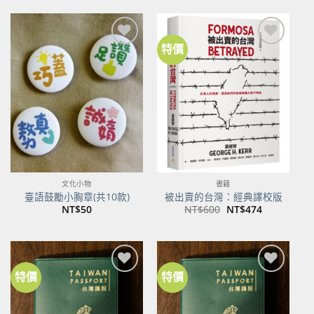
格：
格：
NT$500。
NT$395。
特價
加到
加到
關注
關注
商品
商品
文化小物
書籍
臺語鼓勵小胸章(共10款)
被出賣的台灣：經典譯校版
原
目
NT$
50
NT$
600
NT$
474
始
前
價
價
格：
格：
NT$600。
NT$474。
特價
特價
加到
加到
關注
關注
商品
商品