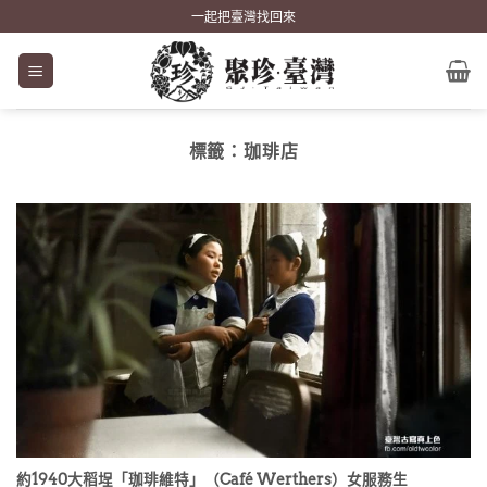
Skip
一起把臺灣找回來
to
content
標籤：
珈琲店
約1940大稻埕「珈琲維特」（Café Werthers）女服務生