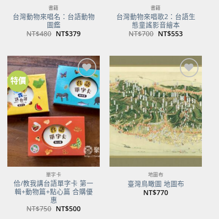
書籍
書籍
台灣動物來唱名：台語動物
台灣動物來唱歌2：台語生
圖鑑
態童謠影音繪本
原
目
原
目
NT$
480
NT$
379
NT$
700
NT$
553
始
前
始
前
價
價
價
價
格：
格：
格：
格：
NT$480。
NT$379。
NT$700。
NT$553。
特價
加到
加到
關注
關注
商品
商品
單字卡
地圖布
佮/教我講台語單字卡 第一
臺灣鳥瞰圖 地圖布
輯+動物篇+點心篇 合購優
NT$
770
惠
原
目
NT$
750
NT$
500
始
前