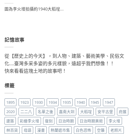
圖為李火增拍攝約1940大稻埕...
記憶故事
從【歷史上的今天】，到人物、建築、藝術美學、民俗文
化….臺灣多采多姿的多元樣貌，遠超乎我們想像！！
快來看看這塊土地的故事吧！
標籤
1895
1923
1930
1934
1935
1940
1945
1947
2020
二二八
名單之後
嘉南大圳
大稻埕
安平古堡
府展
建築
彩繪李火增
復刻
日治時期
日治時期美術
李火增
林百貨
母語
漫畫
熱蘭遮市集
白色恐怖
空襲
老照片