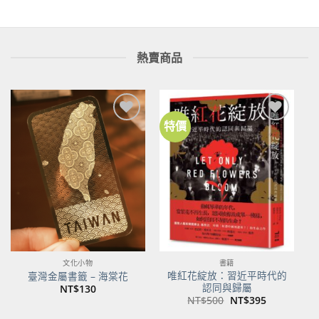
熱賣商品
特價
加到
加到
關注
關注
商品
商品
文化小物
書籍
唯紅花綻放：習近平時代的
臺灣金屬書籤 – 海棠花
認同與歸屬
NT$
130
原
目
NT$
500
NT$
395
始
前
價
價