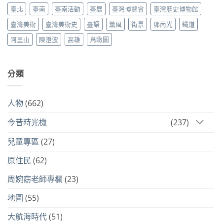
臺北
臺南
臺南活動
臺展
臺灣博覽會
臺灣歷史博物館
臺灣美術
臺灣美術史
臺語
薰風
街景
鄧南光
鐵道
阿里山
陳澄波
高雄
鳥瞰圖
分類
人物
(662)
今昔時光機
(237)
兒童專區
(27)
原住民
(62)
周婉窈老師專欄
(23)
地圖
(55)
大航海時代
(51)