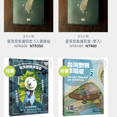
文化小物
文化小物
臺灣意象護照套 5入優惠組
臺灣意象護照套 (單入)
原
目
原
目
NT$
500
NT$
350
NT$
100
NT$
80
始
前
始
前
價
價
價
價
格：
格：
格：
格：
NT$500。
NT$350。
NT$100。
NT$80。
特價
特價
加到
加到
關注
關注
商品
商品