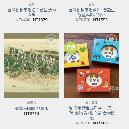
書籍
書籍
台灣動物來唱名：台語動物
台灣動物來唱歌2：台語生
圖鑑
態童謠影音繪本
原
目
原
目
NT$
480
NT$
379
NT$
700
NT$
553
始
前
始
前
價
價
價
價
格：
格：
格：
格：
NT$480。
NT$379。
NT$700。
NT$553。
特價
加到
加到
關注
關注
商品
商品
地圖布
兒童專區
佮/教我講台語單字卡 第一
臺灣鳥瞰圖 地圖布
輯+動物篇+點心篇 合購優
NT$
770
惠
原
目
NT$
750
NT$
500
始
前