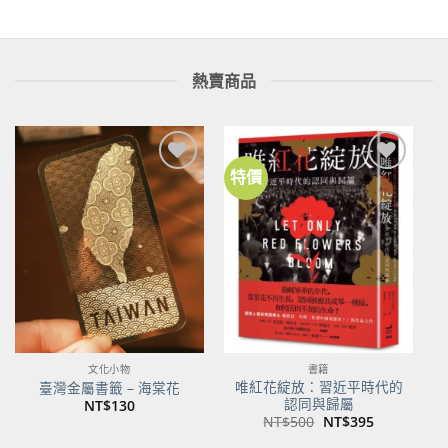
熱賣商品
特價
加到
加到
關注
關注
商品
商品
文化小物
書籍
唯紅花綻放：習近平時代的
臺灣金屬書籤 – 海棠花
認同與歸屬
NT$
130
原
目
NT$
500
NT$
395
始
前
價
價