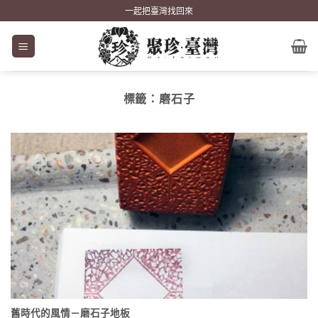
Skip
一起把臺灣找回來
to
content
標籤：
磨石子
舊時代的風情－磨石子地板