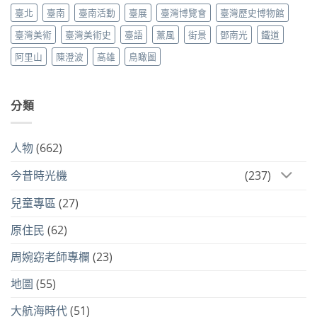
臺北
臺南
臺南活動
臺展
臺灣博覽會
臺灣歷史博物館
臺灣美術
臺灣美術史
臺語
薰風
街景
鄧南光
鐵道
阿里山
陳澄波
高雄
鳥瞰圖
分類
人物
(662)
今昔時光機
(237)
兒童專區
(27)
原住民
(62)
周婉窈老師專欄
(23)
地圖
(55)
大航海時代
(51)