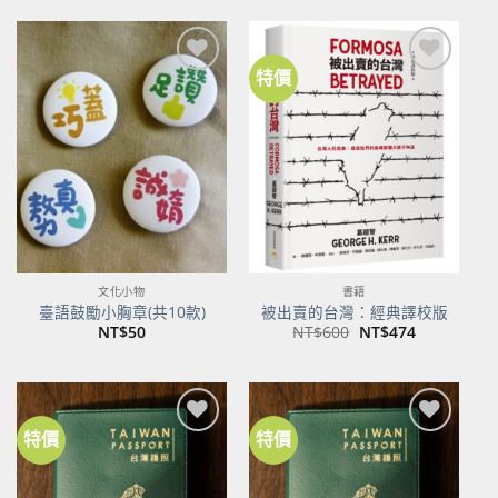
格：
格：
NT$500。
NT$395。
特價
加到
加到
關注
關注
商品
商品
文化小物
書籍
臺語鼓勵小胸章(共10款)
被出賣的台灣：經典譯校版
原
目
NT$
50
NT$
600
NT$
474
始
前
價
價
格：
格：
NT$600。
NT$474。
特價
特價
加到
加到
關注
關注
商品
商品