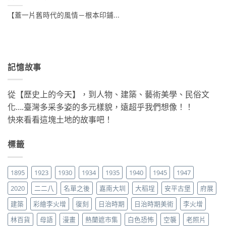
【蓋一片舊時代的風情－根本印鋪...
記憶故事
從【歷史上的今天】，到人物、建築、藝術美學、民俗文
化….臺灣多采多姿的多元樣貌，遠超乎我們想像！！
快來看看這塊土地的故事吧！
標籤
1895
1923
1930
1934
1935
1940
1945
1947
2020
二二八
名單之後
嘉南大圳
大稻埕
安平古堡
府展
建築
彩繪李火增
復刻
日治時期
日治時期美術
李火增
林百貨
母語
漫畫
熱蘭遮市集
白色恐怖
空襲
老照片