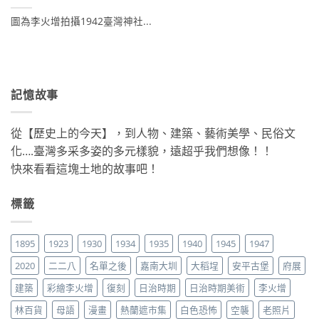
圖為李火增拍攝1942臺灣神社...
記憶故事
從【歷史上的今天】，到人物、建築、藝術美學、民俗文
化….臺灣多采多姿的多元樣貌，遠超乎我們想像！！
快來看看這塊土地的故事吧！
標籤
1895
1923
1930
1934
1935
1940
1945
1947
2020
二二八
名單之後
嘉南大圳
大稻埕
安平古堡
府展
建築
彩繪李火增
復刻
日治時期
日治時期美術
李火增
林百貨
母語
漫畫
熱蘭遮市集
白色恐怖
空襲
老照片