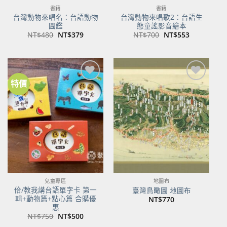
書籍
書籍
台灣動物來唱名：台語動物
台灣動物來唱歌2：台語生
圖鑑
態童謠影音繪本
原
目
原
目
NT$
480
NT$
379
NT$
700
NT$
553
始
前
始
前
價
價
價
價
格：
格：
格：
格：
NT$480。
NT$379。
NT$700。
NT$553。
特價
加到
加到
關注
關注
商品
商品
兒童專區
地圖布
佮/教我講台語單字卡 第一
臺灣鳥瞰圖 地圖布
輯+動物篇+點心篇 合購優
NT$
770
惠
原
目
NT$
750
NT$
500
始
前