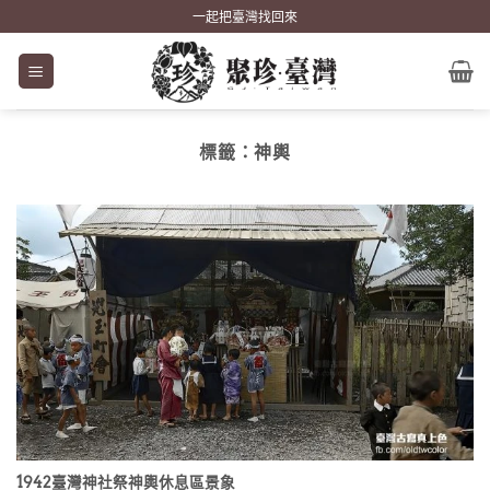
Skip
一起把臺灣找回來
to
content
標籤：
神輿
1942臺灣神社祭神輿休息區景象