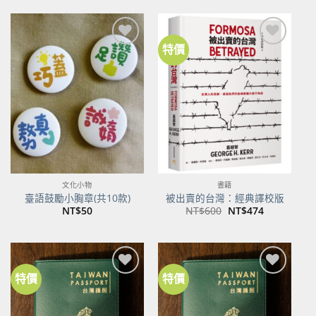
格：
格：
NT$500。
NT$395。
特價
加到
加到
關注
關注
商品
商品
文化小物
書籍
臺語鼓勵小胸章(共10款)
被出賣的台灣：經典譯校版
原
目
NT$
50
NT$
600
NT$
474
始
前
價
價
格：
格：
NT$600。
NT$474。
特價
特價
加到
加到
關注
關注
商品
商品