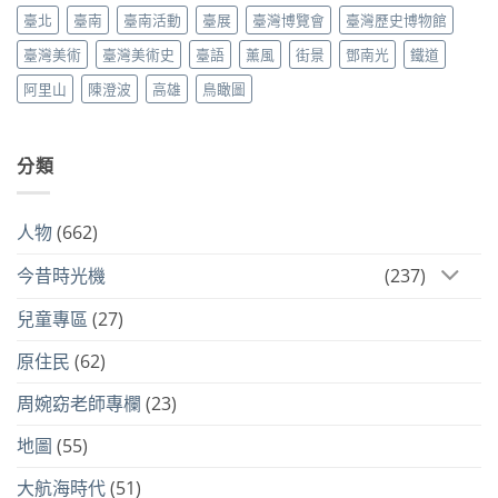
臺北
臺南
臺南活動
臺展
臺灣博覽會
臺灣歷史博物館
臺灣美術
臺灣美術史
臺語
薰風
街景
鄧南光
鐵道
阿里山
陳澄波
高雄
鳥瞰圖
分類
人物
(662)
今昔時光機
(237)
兒童專區
(27)
原住民
(62)
周婉窈老師專欄
(23)
地圖
(55)
大航海時代
(51)