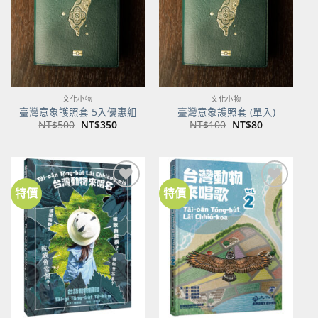
文化小物
文化小物
臺灣意象護照套 5入優惠組
臺灣意象護照套 (單入)
原
目
原
目
NT$
500
NT$
350
NT$
100
NT$
80
始
前
始
前
價
價
價
價
格：
格：
格：
格：
NT$500。
NT$350。
NT$100。
NT$80。
特價
特價
加到
加到
關注
關注
商品
商品