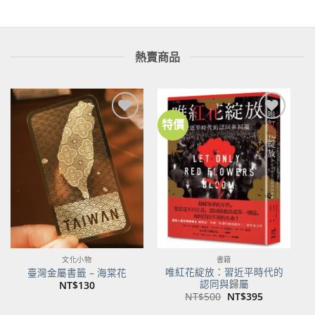
熱賣商品
特價
加到
加到
關注
關注
商品
商品
文化小物
書籍
唯紅花綻放：習近平時代的
臺灣金屬書籤 – 海棠花
認同與歸屬
NT$
130
原
目
NT$
500
NT$
395
始
前
價
價