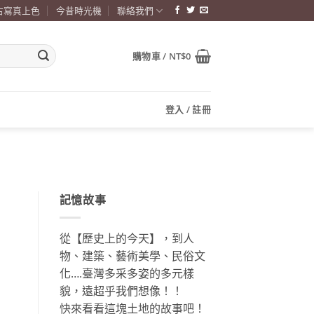
古寫真上色
今昔時光機
聯絡我們
購物車 /
NT$
0
登入 / 註冊
記憶故事
從【歷史上的今天】，到人
物、建築、藝術美學、民俗文
化….臺灣多采多姿的多元樣
貌，遠超乎我們想像！！
快來看看這塊土地的故事吧！