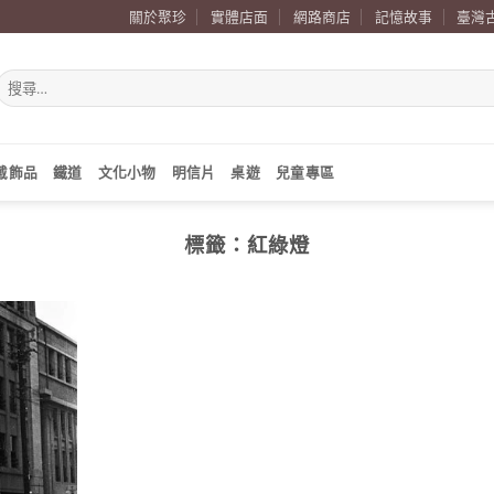
關於聚珍
實體店面
網路商店
記憶故事
臺灣
搜
尋
關
鍵
字:
戴飾品
鐵道
文化小物
明信片
桌遊
兒童專區
標籤：
紅綠燈