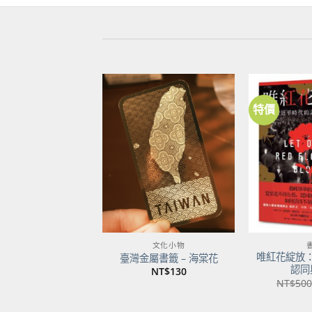
特價
加到
關注
商品
文化小物
唯紅花綻放
臺灣金屬書籤 – 海棠花
認同
NT$
130
NT$
500