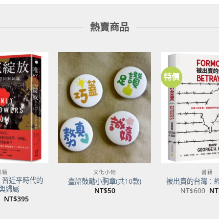
熱賣商品
特價
加到
加到
關注
關注
商品
商品
書籍
文化小物
書籍
：習近平時代的
臺語鼓勵小胸章(共10款)
被出賣的台灣：
與歸屬
原
NT$
50
NT$
600
NT
始
原
目
NT$
395
價
始
前
格
價
價
NT
格：
格：