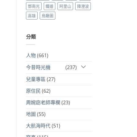
鄧南光
鐵道
阿里山
陳澄波
高雄
鳥瞰圖
分類
人物
(661)
今昔時光機
(237)
兒童專區
(27)
原住民
(62)
周婉窈老師專欄
(23)
地圖
(55)
大航海時代
(51)