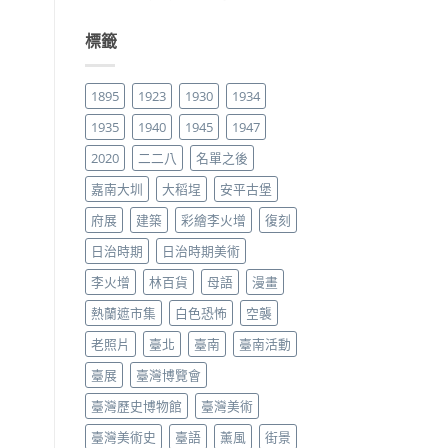
標籤
1895
1923
1930
1934
1935
1940
1945
1947
2020
二二八
名單之後
嘉南大圳
大稻埕
安平古堡
府展
建築
彩繪李火增
復刻
日治時期
日治時期美術
李火增
林百貨
母語
漫畫
熱蘭遮市集
白色恐怖
空襲
老照片
臺北
臺南
臺南活動
臺展
臺灣博覽會
臺灣歷史博物館
臺灣美術
臺灣美術史
臺語
薰風
街景