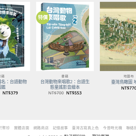
NT$500。
NT$395。
特價
加到
加到
關注
關注
商品
商品
書籍
書籍
地圖布
唱名：台語動物
台灣動物來唱歌2：台語生
臺灣鳥瞰圖 
圖鑑
態童謠影音繪本
NT$
77
原
目
原
目
NT$
379
NT$
700
NT$
553
始
前
始
前
價
價
價
價
格：
格：
格：
格：
NT$480。
NT$379。
NT$700。
NT$553。
於聚珍
實體店面
網路商店
記憶故事
臺灣古寫真上色
今昔時光機
聯絡