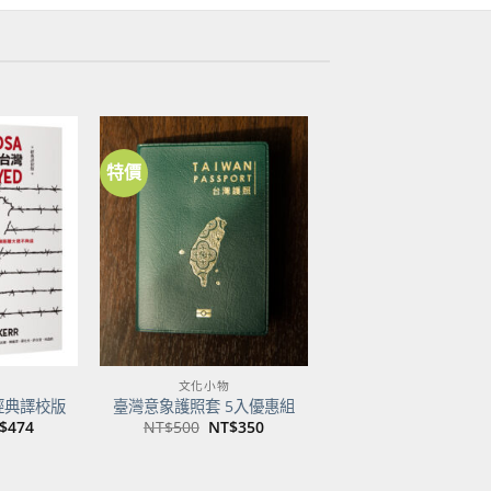
特價
加到
加到
關注
關注
商品
商品
文化小物
經典譯校版
臺灣意象護照套 5入優惠組
目
原
目
$
474
NT$
500
NT$
350
前
始
前
價
價
價
：
格：
格：
格：
$600。
NT$474。
NT$500。
NT$350。