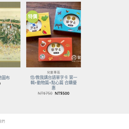
特價
加到
加到
關注
關注
商品
商品
兒童專區
佮/教我講台語單字卡 第一
地圖布
輯+動物篇+點心篇 合購優
0
惠
原
目
NT$
750
NT$
500
始
前
價
價
格：
格：
NT$750。
NT$500。
我們