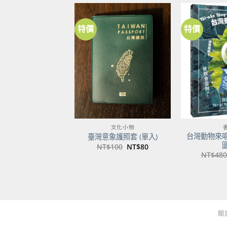
特價
特價
加到
關注
商品
文化小物
台灣動物來
臺灣意象護照套 (單入)
原
目
NT$
100
NT$
80
始
前
NT$
480
價
價
格：
格：
NT$100。
NT$80。
關