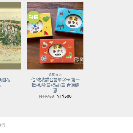
特價
加到
加到
關注
關注
商品
商品
兒童專區
佮/教我講台語單字卡 第一
地圖布
輯+動物篇+點心篇 合購優
0
惠
原
目
NT$
750
NT$
500
始
前
價
價
格：
格：
NT$750。
NT$500。
我們