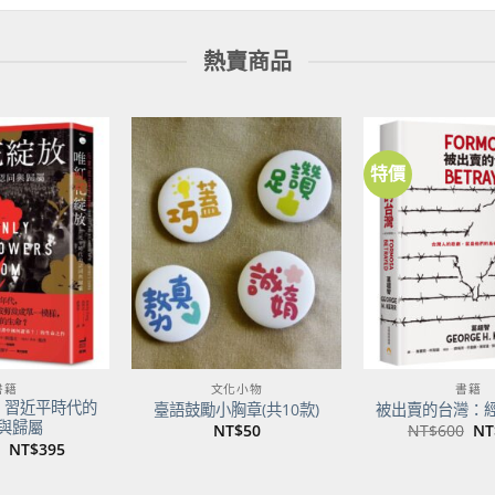
熱賣商品
特價
加到
加到
關注
關注
商品
商品
書籍
文化小物
書籍
：習近平時代的
臺語鼓勵小胸章(共10款)
被出賣的台灣：
與歸屬
原
NT$
50
NT$
600
NT
始
原
目
NT$
395
價
始
前
格
價
價
NT
格：
格：