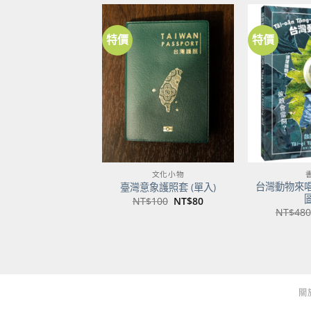
特價
特價
加到
關注
商品
文化小物
台灣動物來
臺灣意象護照套 (單入)
原
目
NT$
100
NT$
80
始
前
NT$
480
價
價
格：
格：
NT$100。
NT$80。
關