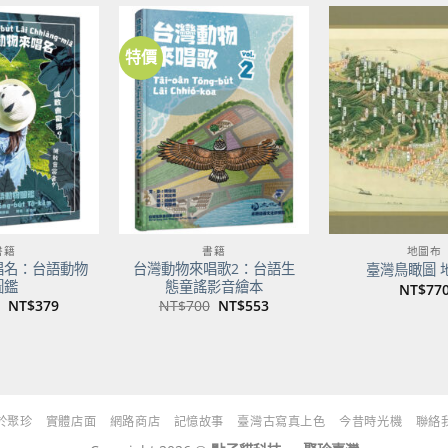
NT$500。
NT$395。
特價
加到
加到
關注
關注
商品
商品
書籍
書籍
地圖布
唱名：台語動物
台灣動物來唱歌2：台語生
臺灣鳥瞰圖 
圖鑑
態童謠影音繪本
NT$
77
原
目
原
目
NT$
379
NT$
700
NT$
553
始
前
始
前
價
價
價
價
格：
格：
格：
格：
NT$480。
NT$379。
NT$700。
NT$553。
於聚珍
實體店面
網路商店
記憶故事
臺灣古寫真上色
今昔時光機
聯絡