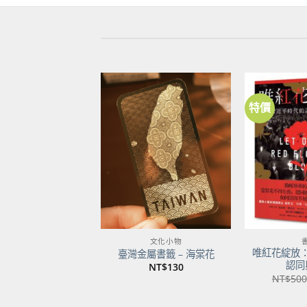
特價
加到
關注
商品
文化小物
唯紅花綻放
臺灣金屬書籤 – 海棠花
認同
NT$
130
NT$
500