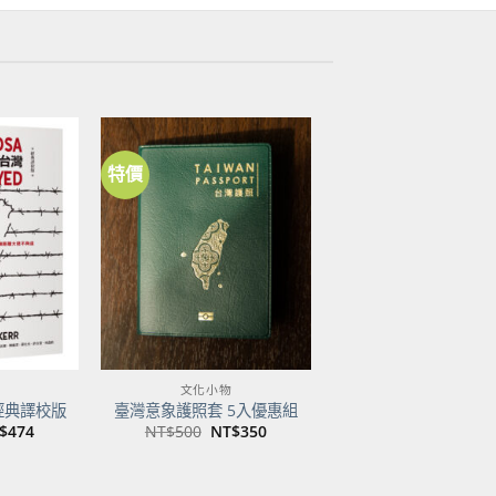
特價
加到
加到
關注
關注
商品
商品
文化小物
經典譯校版
臺灣意象護照套 5入優惠組
目
原
目
$
474
NT$
500
NT$
350
前
始
前
價
價
價
：
格：
格：
格：
$600。
NT$474。
NT$500。
NT$350。