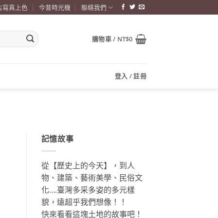
古寫真上色
今昔時光機
聯絡我們
購物車 /
NT$
0
登入 / 註冊
記憶故事
從【歷史上的今天】，到人
物、建築、藝術美學、民俗文
化….臺灣多采多姿的多元樣
貌，遠超乎我們想像！！
快來看看這塊土地的故事吧！