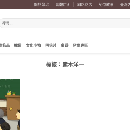
關於聚珍
實體店面
網路商店
記憶故事
臺灣
搜
尋
關
鍵
字:
戴飾品
鐵道
文化小物
明信片
桌遊
兒童專區
標籤：
素木洋一