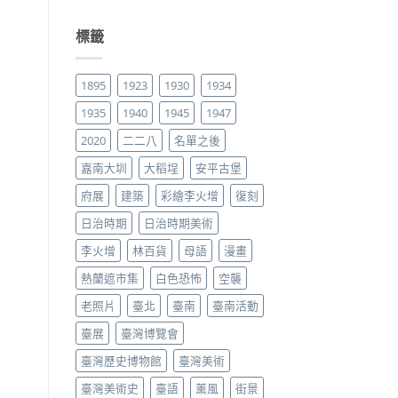
標籤
1895
1923
1930
1934
1935
1940
1945
1947
2020
二二八
名單之後
嘉南大圳
大稻埕
安平古堡
府展
建築
彩繪李火增
復刻
日治時期
日治時期美術
李火增
林百貨
母語
漫畫
熱蘭遮市集
白色恐怖
空襲
老照片
臺北
臺南
臺南活動
臺展
臺灣博覽會
臺灣歷史博物館
臺灣美術
臺灣美術史
臺語
薰風
街景