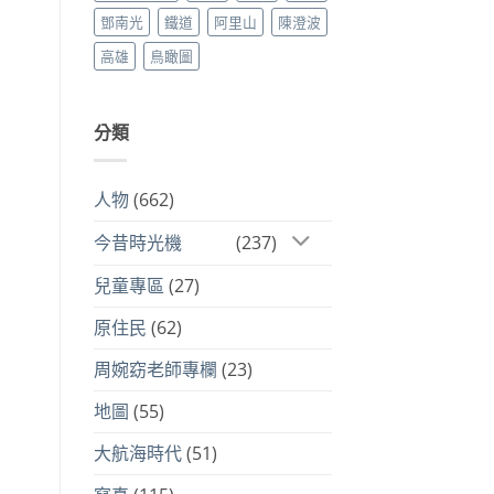
鄧南光
鐵道
阿里山
陳澄波
高雄
鳥瞰圖
分類
人物
(662)
今昔時光機
(237)
兒童專區
(27)
原住民
(62)
周婉窈老師專欄
(23)
地圖
(55)
大航海時代
(51)