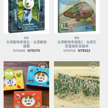
商品
商品
書籍
書籍
台灣動物來唱名：台語動物
台灣動物來唱歌2：台語生
圖鑑
態童謠影音繪本
原
目
原
目
NT$
480
NT$
379
NT$
700
NT$
553
始
前
始
前
價
價
價
價
格：
格：
格：
格：
NT$480。
NT$379。
NT$700。
NT$553。
特價
加到
加到
關注
關注
商品
商品