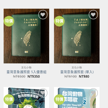
始
前
價
價
格：
格：
NT$600。
NT$474。
特價
特價
加到
加到
關注
關注
商品
商品
文化小物
文化小物
臺灣意象護照套 5入優惠組
臺灣意象護照套 (單入)
原
目
原
目
NT$
500
NT$
350
NT$
100
NT$
80
始
前
始
前
價
價
價
價
格：
格：
格：
格：
NT$500。
NT$350。
NT$100。
NT$80。
特價
特價
加到
加到
關注
關注