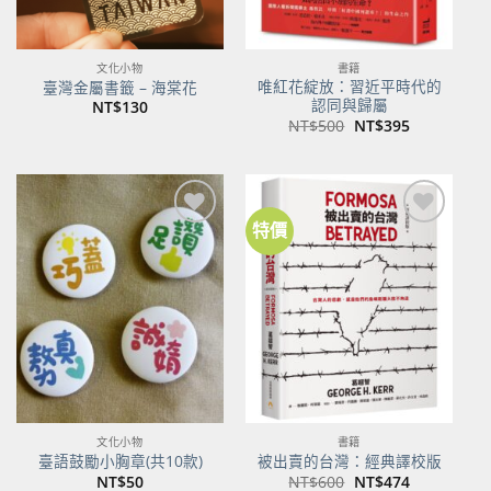
文化小物
書籍
唯紅花綻放：習近平時代的
臺灣金屬書籤 – 海棠花
認同與歸屬
NT$
130
原
目
NT$
500
NT$
395
始
前
價
價
格：
格：
NT$500。
NT$395。
特價
加到
加到
關注
關注
商品
商品
文化小物
書籍
臺語鼓勵小胸章(共10款)
被出賣的台灣：經典譯校版
原
目
NT$
50
NT$
600
NT$
474