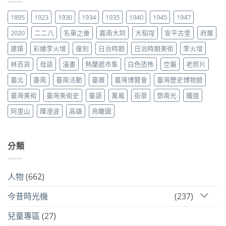
1895
1923
1930
1934
1935
1940
1945
1947
2020
二二八
名單之後
嘉南大圳
大稻埕
安平古堡
府展
建築
彩繪李火增
復刻
日治時期
日治時期美術
李火增
林百貨
母語
漫畫
熱蘭遮市集
白色恐怖
空襲
老照片
臺北
臺南
臺南活動
臺展
臺灣博覽會
臺灣歷史博物館
臺灣美術
臺灣美術史
臺語
薰風
街景
鄧南光
鐵道
阿里山
陳澄波
高雄
鳥瞰圖
分類
人物
(662)
今昔時光機
(237)
兒童專區
(27)