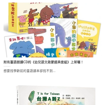
附有臺語朗讀CD的《幼兒語文啟蒙經典套組》上架囉！
想要找學齡前的臺語讀本卻找不到...