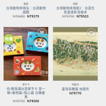
書籍
書籍
台灣動物來唱名：台語動物
台灣動物來唱歌2：台語生
圖鑑
態童謠影音繪本
原
目
原
目
NT$
480
NT$
379
NT$
700
NT$
553
始
前
始
前
價
價
價
價
格：
格：
格：
格：
NT$480。
NT$379。
NT$700。
NT$553。
特價
加到
加到
關注
關注
商品
商品
單字卡
地圖布
佮/教我講台語單字卡 第一
臺灣鳥瞰圖 地圖布
輯+動物篇+點心篇 合購優
NT$
770
惠
原
目
NT$
750
NT$
500
始
前