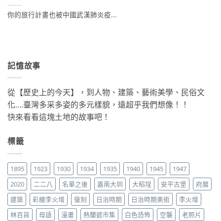
你的旅行計畫也被中國武漢肺炎疫...
記憶故事
從【歷史上的今天】，到人物、建築、藝術美學、民俗文
化….臺灣多采多姿的多元樣貌，遠超乎我們想像！！
快來看看這塊土地的故事吧！
標籤
1895
1923
1930
1934
1935
1940
1945
1947
2020
二二八
名單之後
嘉南大圳
大稻埕
安平古堡
府展
建築
彩繪李火增
復刻
日治時期
日治時期美術
李火增
林百貨
母語
漫畫
熱蘭遮市集
白色恐怖
空襲
老照片