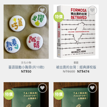
格：
格：
NT$500。
NT$395。
特價
加到
加到
關注
關注
商品
商品
文化小物
書籍
臺語鼓勵小胸章(共10款)
被出賣的台灣：經典譯校版
原
目
NT$
50
NT$
600
NT$
474
始
前
價
價
格：
格：
NT$600。
NT$474。
特價
特價
加到
加到
關注
關注
商品
商品