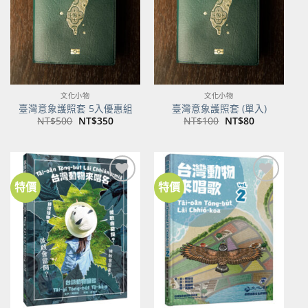
文化小物
文化小物
臺灣意象護照套 5入優惠組
臺灣意象護照套 (單入)
原
目
原
目
NT$
500
NT$
350
NT$
100
NT$
80
始
前
始
前
價
價
價
價
格：
格：
格：
格：
NT$500。
NT$350。
NT$100。
NT$80。
特價
特價
加到
加到
關注
關注
商品
商品