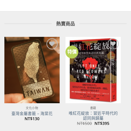
熱賣商品
特價
加到
加到
關注
關注
商品
商品
文化小物
書籍
唯紅花綻放：習近平時代的
臺灣金屬書籤 – 海棠花
認同與歸屬
NT$
130
原
目
NT$
500
NT$
395
始
前
價
價