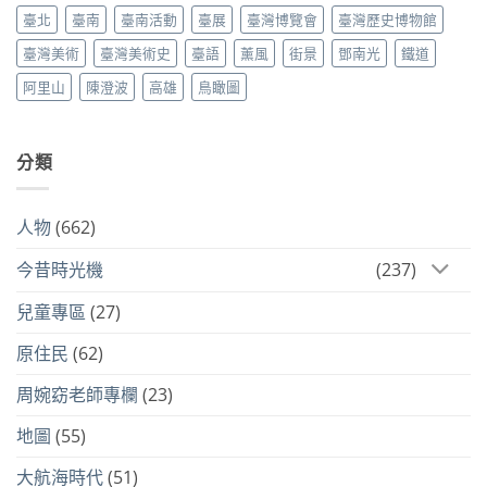
臺北
臺南
臺南活動
臺展
臺灣博覽會
臺灣歷史博物館
臺灣美術
臺灣美術史
臺語
薰風
街景
鄧南光
鐵道
阿里山
陳澄波
高雄
鳥瞰圖
分類
人物
(662)
今昔時光機
(237)
兒童專區
(27)
原住民
(62)
周婉窈老師專欄
(23)
地圖
(55)
大航海時代
(51)