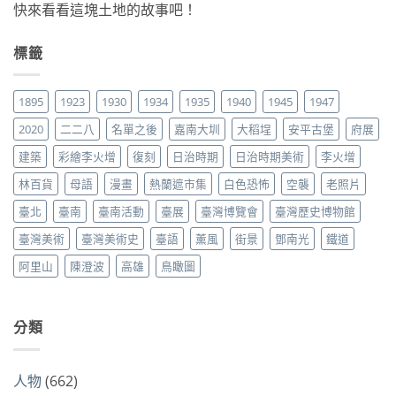
快來看看這塊土地的故事吧！
標籤
1895
1923
1930
1934
1935
1940
1945
1947
2020
二二八
名單之後
嘉南大圳
大稻埕
安平古堡
府展
建築
彩繪李火增
復刻
日治時期
日治時期美術
李火增
林百貨
母語
漫畫
熱蘭遮市集
白色恐怖
空襲
老照片
臺北
臺南
臺南活動
臺展
臺灣博覽會
臺灣歷史博物館
臺灣美術
臺灣美術史
臺語
薰風
街景
鄧南光
鐵道
阿里山
陳澄波
高雄
鳥瞰圖
分類
人物
(662)