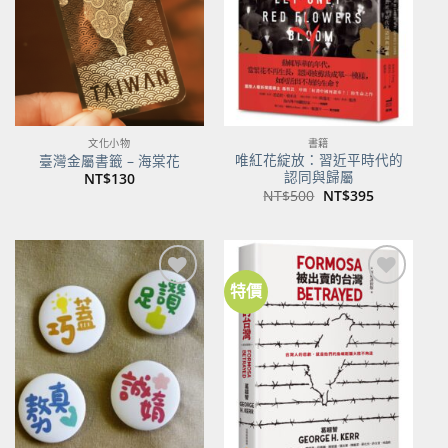
文化小物
書籍
唯紅花綻放：習近平時代的
臺灣金屬書籤 – 海棠花
認同與歸屬
NT$
130
原
目
NT$
500
NT$
395
始
前
價
價
格：
格：
NT$500。
NT$395。
特價
加到
加到
關注
關注
商品
商品