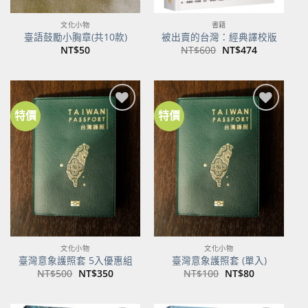
文化小物
書籍
臺語鼓勵小胸章(共10款)
被出賣的台灣：經典譯校版
原
目
NT$
50
NT$
600
NT$
474
始
前
價
價
格：
格：
NT$600。
NT$474。
特價
特價
加到
加到
關注
關注
商品
商品
文化小物
文化小物
臺灣意象護照套 5入優惠組
臺灣意象護照套 (單入)
原
目
原
目
NT$
500
NT$
350
NT$
100
NT$
80
始
前
始
前
價
價
價
價
格：
格：
格：
格：