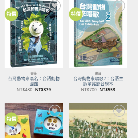
NT$500。
NT$350。
NT$100。
NT$80。
特價
特價
加到
加到
關注
關注
商品
商品
書籍
書籍
台灣動物來唱名：台語動物
台灣動物來唱歌2：台語生
圖鑑
態童謠影音繪本
原
目
原
目
NT$
480
NT$
379
NT$
700
NT$
553
始
前
始
前
價
價
價
價
格：
格：
格：
格：
NT$480。
NT$379。
NT$700。
NT$553。
特價
加到
加到
關注
關注
商品
商品