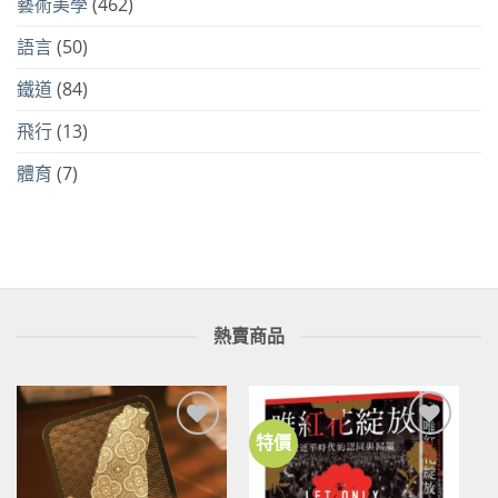
藝術美學
(462)
語言
(50)
鐵道
(84)
飛行
(13)
體育
(7)
熱賣商品
特價
加到
加到
關注
關注
商品
商品