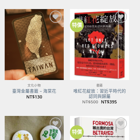
特價
加到
加到
關注
關注
商品
商品
文化小物
書籍
唯紅花綻放：習近平時代的
臺灣金屬書籤 – 海棠花
認同與歸屬
NT$
130
原
目
NT$
500
NT$
395
始
前
價
價
格：
格：
NT$500。
NT$395。
特價
加到
加到