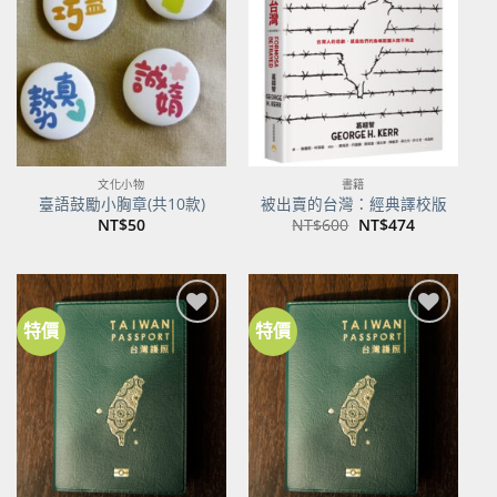
關注
關注
商品
商品
文化小物
書籍
臺語鼓勵小胸章(共10款)
被出賣的台灣：經典譯校版
原
目
NT$
50
NT$
600
NT$
474
始
前
價
價
格：
格：
NT$600。
NT$474。
特價
特價
加到
加到
關注
關注
商品
商品