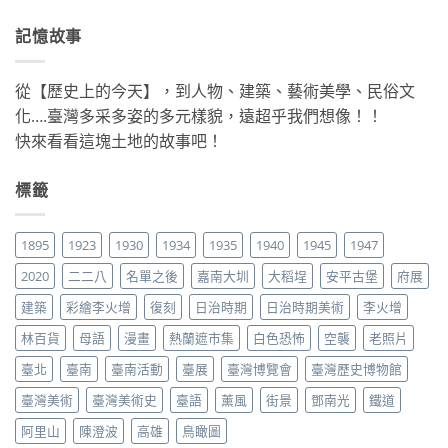
記憶故事
從【歷史上的今天】，到人物、建築、藝術美學、民俗文
化….臺灣多采多姿的多元樣貌，遠超乎我們想像！！
快來看看這塊土地的故事吧！
標籤
1895
1923
1930
1934
1935
1940
1945
1947
2020
二二八
名單之後
嘉南大圳
大稻埕
安平古堡
府展
建築
彩繪李火增
復刻
日治時期
日治時期美術
李火增
林百貨
母語
漫畫
熱蘭遮市集
白色恐怖
空襲
老照片
臺北
臺南
臺南活動
臺展
臺灣博覽會
臺灣歷史博物館
臺灣美術
臺灣美術史
臺語
薰風
街景
鄧南光
鐵道
阿里山
陳澄波
高雄
鳥瞰圖