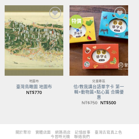
格：
格：
格：
格：
NT$480。
NT$379。
NT$700。
NT$553。
特價
加到
加到
關注
關注
商品
商品
地圖布
兒童專區
佮/教我講台語單字卡 第一
臺灣鳥瞰圖 地圖布
輯+動物篇+點心篇 合購優
NT$
770
惠
原
目
NT$
750
NT$
500
始
前
價
價
格：
格：
NT$750。
NT$500。
關於聚珍
實體店面
網路商店
記憶故事
臺灣古寫真上色
今昔時光機
聯絡我們