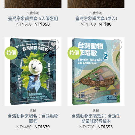
文化小物
文化小物
臺灣意象護照套 5入優惠組
臺灣意象護照套 (單入)
原
目
原
目
NT$
500
NT$
350
NT$
100
NT$
80
始
前
始
前
價
價
價
價
格：
格：
格：
格：
NT$500。
NT$350。
NT$100。
NT$80。
特價
特價
加到
加到
關注
關注
商品
商品
書籍
書籍
台灣動物來唱名：台語動物
台灣動物來唱歌2：台語生
圖鑑
態童謠影音繪本
原
目
原
目
NT$
480
NT$
379
NT$
700
NT$
553
始
前
始
前
價
價
價
價