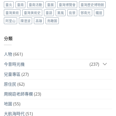
臺北
臺南
臺南活動
臺展
臺灣博覽會
臺灣歷史博物館
臺灣美術
臺灣美術史
臺語
薰風
街景
鄧南光
鐵道
阿里山
陳澄波
高雄
鳥瞰圖
分類
人物
(661)
今昔時光機
(237)
兒童專區
(27)
原住民
(62)
周婉窈老師專欄
(23)
地圖
(55)
大航海時代
(51)