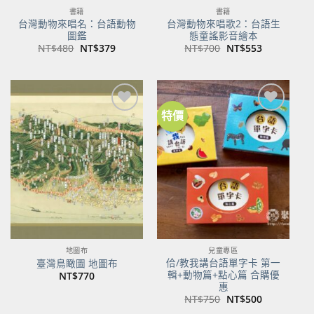
書籍
書籍
台灣動物來唱名：台語動物
台灣動物來唱歌2：台語生
圖鑑
態童謠影音繪本
原
目
原
目
NT$
480
NT$
379
NT$
700
NT$
553
始
前
始
前
價
價
價
價
格：
格：
格：
格：
NT$480。
NT$379。
NT$700。
NT$553。
特價
加到
加到
關注
關注
商品
商品
地圖布
兒童專區
佮/教我講台語單字卡 第一
臺灣鳥瞰圖 地圖布
輯+動物篇+點心篇 合購優
NT$
770
惠
原
目
NT$
750
NT$
500
始
前