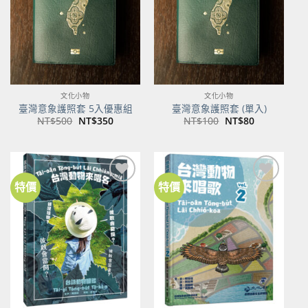
文化小物
文化小物
臺灣意象護照套 5入優惠組
臺灣意象護照套 (單入)
原
目
原
目
NT$
500
NT$
350
NT$
100
NT$
80
始
前
始
前
價
價
價
價
格：
格：
格：
格：
NT$500。
NT$350。
NT$100。
NT$80。
特價
特價
加到
加到
關注
關注
商品
商品