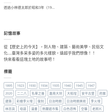
透過小林德太郎於昭和3年（19...
記憶故事
從【歷史上的今天】，到人物、建築、藝術美學、民俗文
化….臺灣多采多姿的多元樣貌，遠超乎我們想像！！
快來看看這塊土地的故事吧！
標籤
1895
1923
1930
1934
1935
1940
1945
1947
2020
二二八
名單之後
嘉南大圳
大稻埕
安平古堡
府展
建築
彩繪李火增
復刻
日治時期
日治時期美術
李火增
林百貨
母語
漫畫
熱蘭遮市集
白色恐怖
空襲
老照片