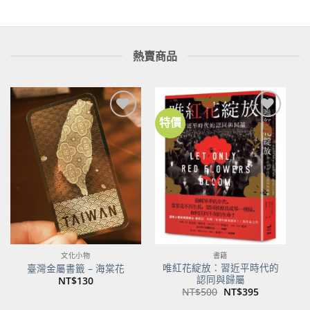
熱賣商品
特價
加到
加到
關注
關注
商品
商品
文化小物
書籍
唯紅花綻放：習近平時代的
臺灣金屬書籤 – 海棠花
認同與歸屬
NT$
130
原
目
NT$
500
NT$
395
始
前
價
價