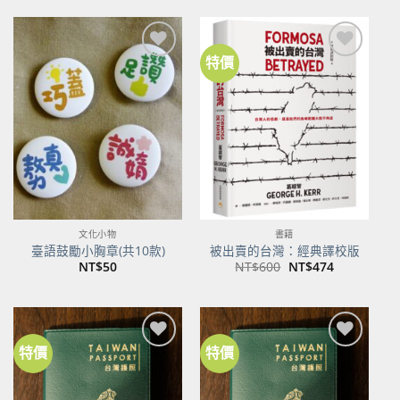
格：
格：
NT$500。
NT$395。
特價
加到
加到
關注
關注
商品
商品
文化小物
書籍
臺語鼓勵小胸章(共10款)
被出賣的台灣：經典譯校版
原
目
NT$
50
NT$
600
NT$
474
始
前
價
價
格：
格：
NT$600。
NT$474。
特價
特價
加到
加到
關注
關注
商品
商品