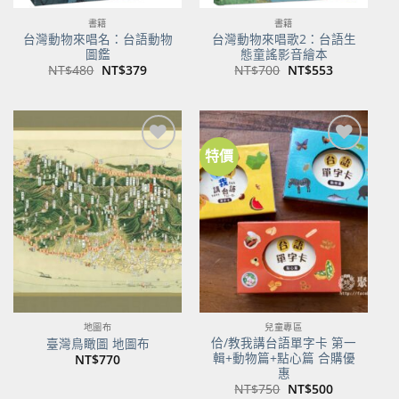
書籍
書籍
台灣動物來唱名：台語動物
台灣動物來唱歌2：台語生
圖鑑
態童謠影音繪本
原
目
原
目
NT$
480
NT$
379
NT$
700
NT$
553
始
前
始
前
價
價
價
價
格：
格：
格：
格：
NT$480。
NT$379。
NT$700。
NT$553。
特價
加到
加到
關注
關注
商品
商品
地圖布
兒童專區
佮/教我講台語單字卡 第一
臺灣鳥瞰圖 地圖布
輯+動物篇+點心篇 合購優
NT$
770
惠
原
目
NT$
750
NT$
500