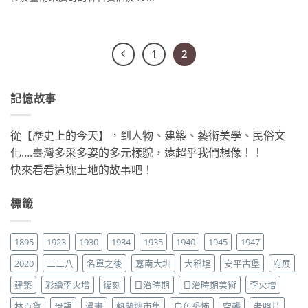
1
2
記憶故事
從【歷史上的今天】，到人物、建築、藝術美學、民俗文
化….臺灣多采多姿的多元樣貌，遠超乎我們想像！！
快來看看這塊土地的故事吧！
標籤
1895
1923
1930
1934
1935
1940
1945
1947
2020
二二八
名單之後
嘉南大圳
大稻埕
安平古堡
府展
建築
彩繪李火增
復刻
日治時期
日治時期美術
李火增
林百貨
母語
漫畫
熱蘭遮市集
白色恐怖
空襲
老照片