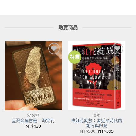
熱賣商品
特價
加到
加到
關注
關注
商品
商品
文化小物
書籍
唯紅花綻放：習近平時代的
臺灣金屬書籤 – 海棠花
認同與歸屬
NT$
130
原
目
NT$
500
NT$
395
始
前