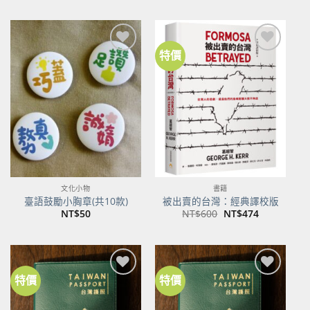
價
價
格：
格：
NT$500。
NT$395。
特價
加到
加到
關注
關注
商品
商品
文化小物
書籍
臺語鼓勵小胸章(共10款)
被出賣的台灣：經典譯校版
原
目
NT$
50
NT$
600
NT$
474
始
前
價
價
格：
格：
NT$600。
NT$474。
特價
特價
加到
加到
關注
關注