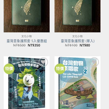
商品
商品
文化小物
文化小物
臺灣意象護照套 5入優惠組
臺灣意象護照套 (單入)
原
目
原
目
NT$
500
NT$
350
NT$
100
NT$
80
始
前
始
前
價
價
價
價
格：
格：
格：
格：
NT$500。
NT$350。
NT$100。
NT$80。
特價
特價
加到
加到
關注
關注
商品
商品