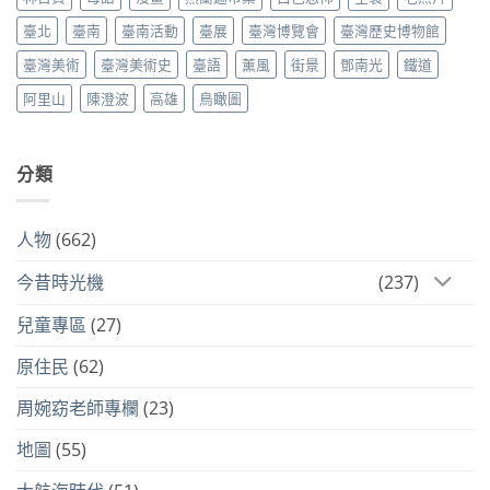
臺北
臺南
臺南活動
臺展
臺灣博覽會
臺灣歷史博物館
臺灣美術
臺灣美術史
臺語
薰風
街景
鄧南光
鐵道
阿里山
陳澄波
高雄
鳥瞰圖
分類
人物
(662)
今昔時光機
(237)
兒童專區
(27)
原住民
(62)
周婉窈老師專欄
(23)
地圖
(55)