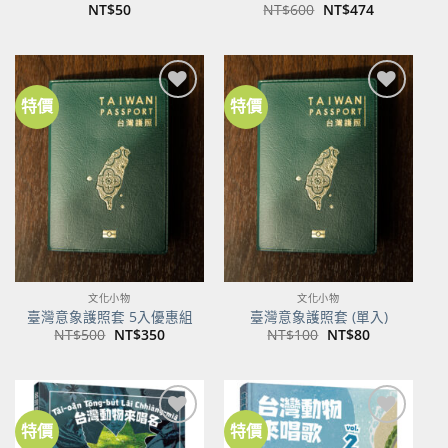
原
目
NT$
50
NT$
600
NT$
474
始
前
價
價
格：
格：
NT$600。
NT$474。
特價
特價
加到
加到
關注
關注
商品
商品
文化小物
文化小物
臺灣意象護照套 5入優惠組
臺灣意象護照套 (單入)
原
目
原
目
NT$
500
NT$
350
NT$
100
NT$
80
始
前
始
前
價
價
價
價
格：
格：
格：
格：
NT$500。
NT$350。
NT$100。
NT$80。
特價
特價
加到
加到