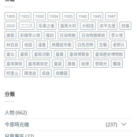
1895
1923
1930
1934
1935
1940
1945
1947
2020
二二八
名單之後
嘉南大圳
大稻埕
安平古堡
府展
建築
彩繪李火增
復刻
日治時期
日治時期美術
李火增
林百貨
母語
漫畫
熱蘭遮市集
白色恐怖
空襲
老照片
臺北
臺南
臺南活動
臺展
臺灣博覽會
臺灣歷史博物館
臺灣美術
臺灣美術史
臺語
薰風
街景
鄧南光
鐵道
阿里山
陳澄波
高雄
鳥瞰圖
分類
人物
(662)
今昔時光機
(237)
兒童專區
(27)