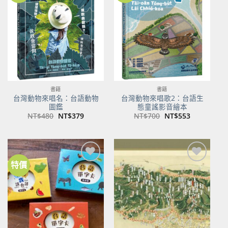
關注
關注
商品
商品
書籍
書籍
台灣動物來唱名：台語動物
台灣動物來唱歌2：台語生
圖鑑
態童謠影音繪本
原
目
原
目
NT$
480
NT$
379
NT$
700
NT$
553
始
前
始
前
價
價
價
價
格：
格：
格：
格：
NT$480。
NT$379。
NT$700。
NT$553。
特價
加到
加到
關注
關注
商品
商品