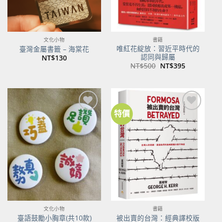
文化小物
書籍
唯紅花綻放：習近平時代的
臺灣金屬書籤 – 海棠花
認同與歸屬
NT$
130
原
目
NT$
500
NT$
395
始
前
價
價
格：
格：
NT$500。
NT$395。
特價
加到
加到
關注
關注
商品
商品
文化小物
書籍
臺語鼓勵小胸章(共10款)
被出賣的台灣：經典譯校版