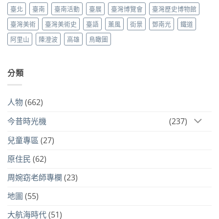
臺北
臺南
臺南活動
臺展
臺灣博覽會
臺灣歷史博物館
臺灣美術
臺灣美術史
臺語
薰風
街景
鄧南光
鐵道
阿里山
陳澄波
高雄
鳥瞰圖
分類
人物
(662)
今昔時光機
(237)
兒童專區
(27)
原住民
(62)
周婉窈老師專欄
(23)
地圖
(55)
大航海時代
(51)