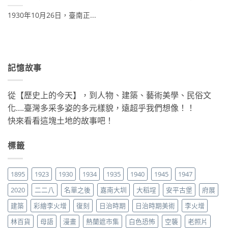
1930年10月26日，臺南正...
記憶故事
從【歷史上的今天】，到人物、建築、藝術美學、民俗文
化….臺灣多采多姿的多元樣貌，遠超乎我們想像！！
快來看看這塊土地的故事吧！
標籤
1895
1923
1930
1934
1935
1940
1945
1947
2020
二二八
名單之後
嘉南大圳
大稻埕
安平古堡
府展
建築
彩繪李火增
復刻
日治時期
日治時期美術
李火增
林百貨
母語
漫畫
熱蘭遮市集
白色恐怖
空襲
老照片