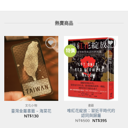
熱賣商品
特價
加到
加到
關注
關注
商品
商品
文化小物
書籍
唯紅花綻放：習近平時代的
臺灣金屬書籤 – 海棠花
認同與歸屬
NT$
130
原
目
NT$
500
NT$
395
始
前
價
價