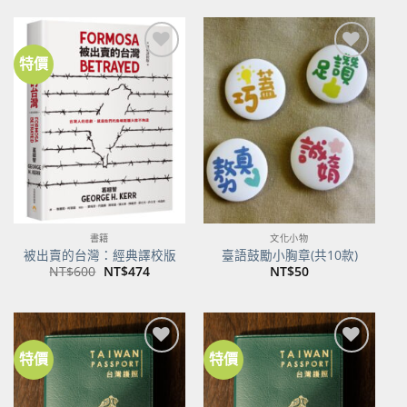
格：
格：
NT$500。
NT$395。
特價
加到
加到
關注
關注
商品
商品
書籍
文化小物
被出賣的台灣：經典譯校版
臺語鼓勵小胸章(共10款)
原
目
NT$
600
NT$
474
NT$
50
始
前
價
價
格：
格：
NT$600。
NT$474。
特價
特價
加到
加到
關注
關注
商品
商品