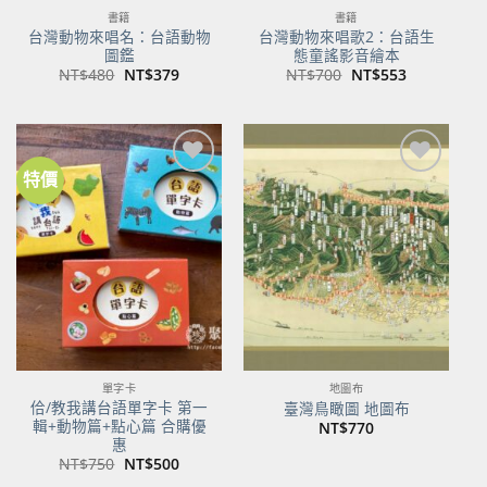
書籍
書籍
台灣動物來唱名：台語動物
台灣動物來唱歌2：台語生
圖鑑
態童謠影音繪本
原
目
原
目
NT$
480
NT$
379
NT$
700
NT$
553
始
前
始
前
價
價
價
價
格：
格：
格：
格：
NT$480。
NT$379。
NT$700。
NT$553。
特價
加到
加到
關注
關注
商品
商品
單字卡
地圖布
佮/教我講台語單字卡 第一
臺灣鳥瞰圖 地圖布
輯+動物篇+點心篇 合購優
NT$
770
惠
原
目
NT$
750
NT$
500
始
前