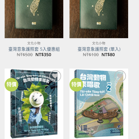
文化小物
文化小物
臺灣意象護照套 5入優惠組
臺灣意象護照套 (單入)
原
目
原
目
NT$
500
NT$
350
NT$
100
NT$
80
始
前
始
前
價
價
價
價
格：
格：
格：
格：
NT$500。
NT$350。
NT$100。
NT$80。
特價
特價
加到
加到
關注
關注
商品
商品