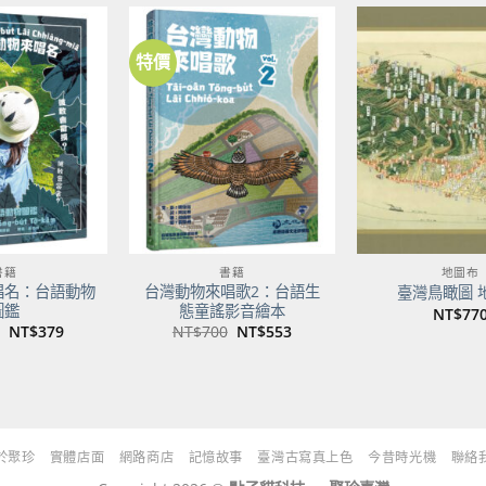
NT$500。
NT$395。
特價
加到
加到
關注
關注
商品
商品
書籍
書籍
地圖布
唱名：台語動物
台灣動物來唱歌2：台語生
臺灣鳥瞰圖 
圖鑑
態童謠影音繪本
NT$
77
原
目
原
目
NT$
379
NT$
700
NT$
553
始
前
始
前
價
價
價
價
格：
格：
格：
格：
NT$480。
NT$379。
NT$700。
NT$553。
於聚珍
實體店面
網路商店
記憶故事
臺灣古寫真上色
今昔時光機
聯絡