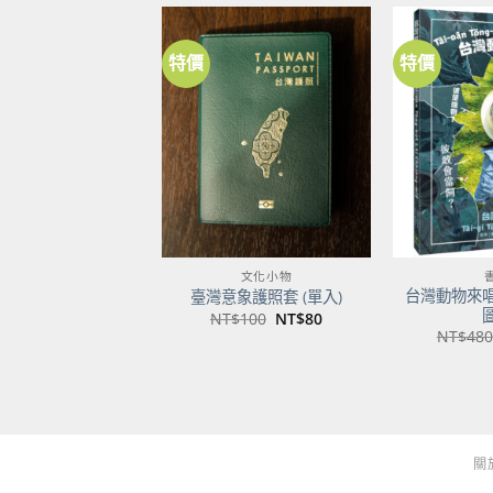
特價
特價
加到
關注
商品
文化小物
台灣動物來
臺灣意象護照套 (單入)
原
目
NT$
100
NT$
80
始
前
NT$
480
價
價
格：
格：
NT$100。
NT$80。
關