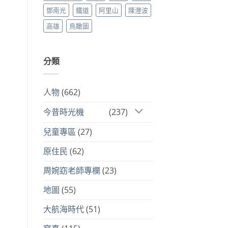
鄧南光
鐵道
阿里山
陳澄波
高雄
鳥瞰圖
分類
人物
(662)
今昔時光機
(237)
兒童專區
(27)
原住民
(62)
周婉窈老師專欄
(23)
地圖
(55)
大航海時代
(51)