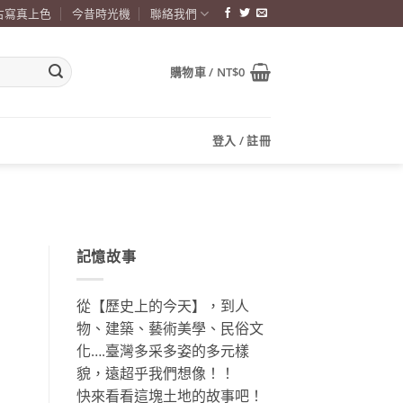
古寫真上色
今昔時光機
聯絡我們
購物車 /
NT$
0
登入 / 註冊
記憶故事
從【歷史上的今天】，到人
物、建築、藝術美學、民俗文
化….臺灣多采多姿的多元樣
貌，遠超乎我們想像！！
快來看看這塊土地的故事吧！