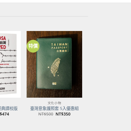
特價
加到
加到
關注
關注
商品
商品
文化小物
經典譯校版
臺灣意象護照套 5入優惠組
目
原
目
$
474
NT$
500
NT$
350
前
始
前
價
價
價
：
格：
格：
格：
$600。
NT$474。
NT$500。
NT$350。