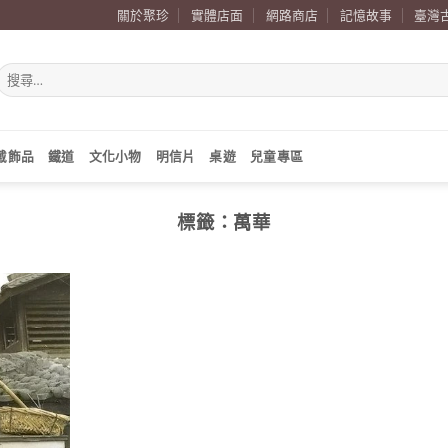
關於聚珍
實體店面
網路商店
記憶故事
臺灣
搜
尋
關
鍵
字:
戴飾品
鐵道
文化小物
明信片
桌遊
兒童專區
標籤：
萬華