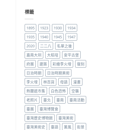
標籤
1895
1923
1930
1934
1935
1940
1945
1947
2020
二二八
名單之後
嘉南大圳
大稻埕
安平古堡
府展
建築
彩繪李火增
復刻
日治時期
日治時期美術
李火增
林百貨
母語
漫畫
熱蘭遮市集
白色恐怖
空襲
老照片
臺北
臺南
臺南活動
臺展
臺灣博覽會
臺灣歷史博物館
臺灣美術
臺灣美術史
臺語
薰風
街景