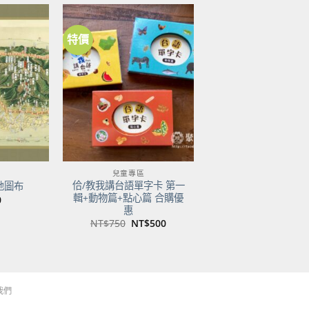
特價
加到
加到
關注
關注
商品
商品
兒童專區
佮/教我講台語單字卡 第一
地圖布
輯+動物篇+點心篇 合購優
0
惠
原
目
NT$
750
NT$
500
始
前
價
價
格：
格：
NT$750。
NT$500。
我們