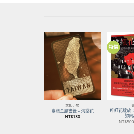
特價
加到
關注
商品
文化小物
唯紅花綻放
臺灣金屬書籤 – 海棠花
認同
NT$
130
NT$
500