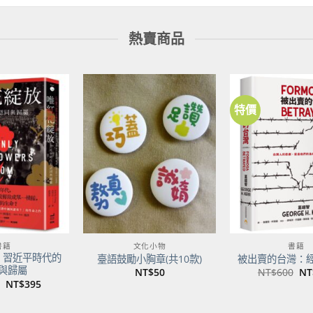
熱賣商品
特價
加到
加到
關注
關注
商品
商品
書籍
文化小物
書籍
：習近平時代的
臺語鼓勵小胸章(共10款)
被出賣的台灣：
與歸屬
原
NT$
50
NT$
600
NT
始
原
目
NT$
395
價
始
前
格
價
價
NT
格：
格：