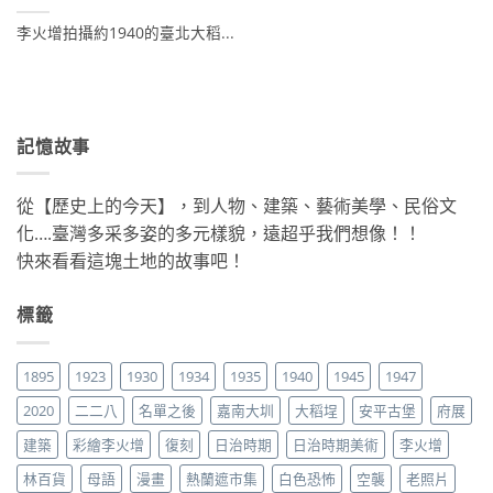
李火增拍攝約1940的臺北大稻...
記憶故事
從【歷史上的今天】，到人物、建築、藝術美學、民俗文
化….臺灣多采多姿的多元樣貌，遠超乎我們想像！！
快來看看這塊土地的故事吧！
標籤
1895
1923
1930
1934
1935
1940
1945
1947
2020
二二八
名單之後
嘉南大圳
大稻埕
安平古堡
府展
建築
彩繪李火增
復刻
日治時期
日治時期美術
李火增
林百貨
母語
漫畫
熱蘭遮市集
白色恐怖
空襲
老照片