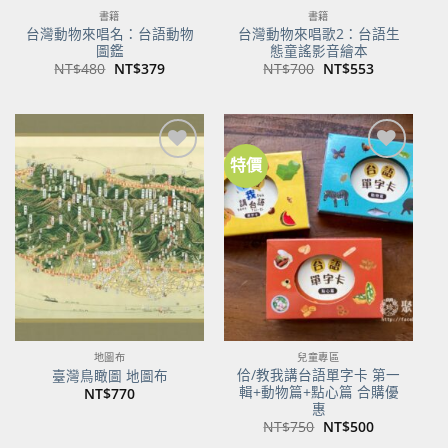
書籍
書籍
台灣動物來唱名：台語動物
台灣動物來唱歌2：台語生
圖鑑
態童謠影音繪本
原
目
原
目
NT$
480
NT$
379
NT$
700
NT$
553
始
前
始
前
價
價
價
價
格：
格：
格：
格：
NT$480。
NT$379。
NT$700。
NT$553。
特價
加到
加到
關注
關注
商品
商品
地圖布
兒童專區
佮/教我講台語單字卡 第一
臺灣鳥瞰圖 地圖布
輯+動物篇+點心篇 合購優
NT$
770
惠
原
目
NT$
750
NT$
500
始
前