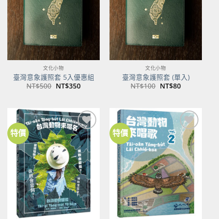
文化小物
文化小物
臺灣意象護照套 5入優惠組
臺灣意象護照套 (單入)
原
目
原
目
NT$
500
NT$
350
NT$
100
NT$
80
始
前
始
前
價
價
價
價
格：
格：
格：
格：
NT$500。
NT$350。
NT$100。
NT$80。
特價
特價
加到
加到
關注
關注
商品
商品