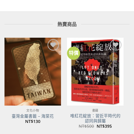
熱賣商品
特價
加到
加到
關注
關注
商品
商品
文化小物
書籍
唯紅花綻放：習近平時代的
臺灣金屬書籤 – 海棠花
認同與歸屬
NT$
130
原
目
NT$
500
NT$
395
始
前
價
價