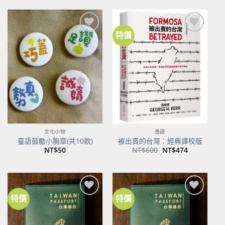
格：
格：
NT$500。
NT$395。
特價
加到
加到
關注
關注
商品
商品
文化小物
書籍
臺語鼓勵小胸章(共10款)
被出賣的台灣：經典譯校版
原
目
NT$
50
NT$
600
NT$
474
始
前
價
價
格：
格：
NT$600。
NT$474。
特價
特價
加到
加到
關注
關注
商品
商品