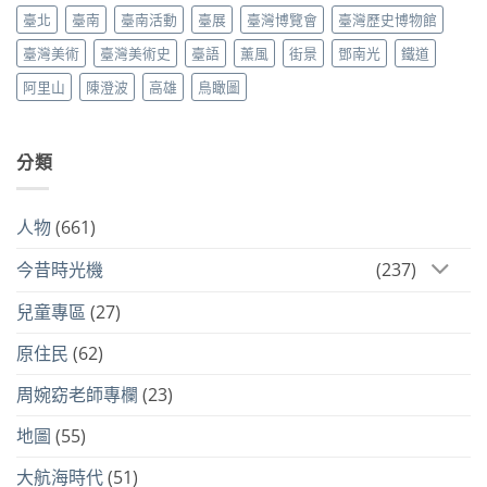
臺北
臺南
臺南活動
臺展
臺灣博覽會
臺灣歷史博物館
臺灣美術
臺灣美術史
臺語
薰風
街景
鄧南光
鐵道
阿里山
陳澄波
高雄
鳥瞰圖
分類
人物
(661)
今昔時光機
(237)
兒童專區
(27)
原住民
(62)
周婉窈老師專欄
(23)
地圖
(55)
大航海時代
(51)