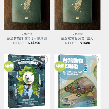
文化小物
文化小物
臺灣意象護照套 5入優惠組
臺灣意象護照套 (單入)
原
目
原
目
NT$
500
NT$
350
NT$
100
NT$
80
始
前
始
前
價
價
價
價
格：
格：
格：
格：
NT$500。
NT$350。
NT$100。
NT$80。
特價
特價
加到
加到
關注
關注
商品
商品