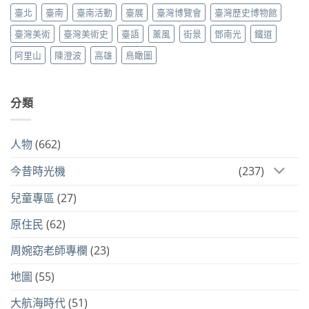
臺北
臺南
臺南活動
臺展
臺灣博覽會
臺灣歷史博物館
臺灣美術
臺灣美術史
臺語
薰風
街景
鄧南光
鐵道
阿里山
陳澄波
高雄
鳥瞰圖
分類
人物
(662)
今昔時光機
(237)
兒童專區
(27)
原住民
(62)
周婉窈老師專欄
(23)
地圖
(55)
大航海時代
(51)