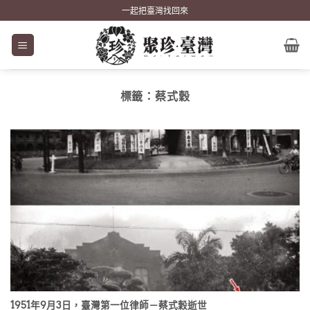
Skip
一起把臺灣找回來
to
content
標籤：
蔡式穀
1951年9月3日，臺灣第一位律師－蔡式穀逝世