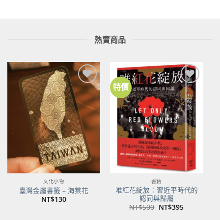
熱賣商品
特價
加到
加到
關注
關注
商品
商品
文化小物
書籍
唯紅花綻放：習近平時代的
臺灣金屬書籤 – 海棠花
認同與歸屬
NT$
130
原
目
NT$
500
NT$
395
始
前
價
價