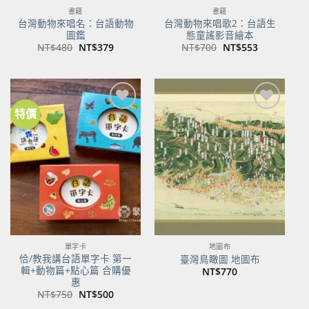
書籍
書籍
台灣動物來唱名：台語動物
台灣動物來唱歌2：台語生
圖鑑
態童謠影音繪本
原
目
原
目
NT$
480
NT$
379
NT$
700
NT$
553
始
前
始
前
價
價
價
價
格：
格：
格：
格：
NT$480。
NT$379。
NT$700。
NT$553。
特價
加到
加到
關注
關注
商品
商品
單字卡
地圖布
佮/教我講台語單字卡 第一
臺灣鳥瞰圖 地圖布
輯+動物篇+點心篇 合購優
NT$
770
惠
原
目
NT$
750
NT$
500
始
前