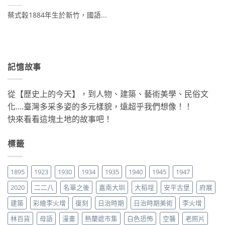
蔡式穀1884年生於新竹，國語...
記憶故事
從【歷史上的今天】，到人物、建築、藝術美學、民俗文
化….臺灣多采多姿的多元樣貌，遠超乎我們想像！！
快來看看這塊土地的故事吧！
標籤
1895
1923
1930
1934
1935
1940
1945
1947
2020
二二八
名單之後
嘉南大圳
大稻埕
安平古堡
府展
建築
彩繪李火增
復刻
日治時期
日治時期美術
李火增
林百貨
母語
漫畫
熱蘭遮市集
白色恐怖
空襲
老照片