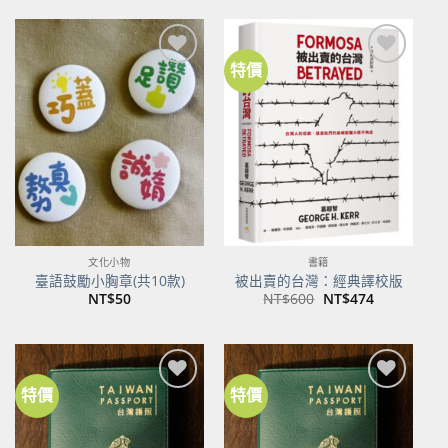
格：
格：
NT$500。
NT$395。
特價
加到
加到
關注
關注
商品
商品
文化小物
書籍
臺語鼓勵小胸章(共10款)
被出賣的台灣：經典譯校版
原
目
NT$
50
NT$
600
NT$
474
始
前
價
價
格：
格：
NT$600。
NT$474。
特價
特價
加到
加到
關注
關注
商品
商品