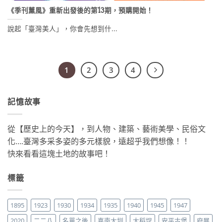
《季刊薰風》重新出發後的第13期，預購開始！
說起「臺灣美人」，你會先想到什...
1
2
3
4
記憶故事
從【歷史上的今天】，到人物、建築、藝術美學、民俗文
化….臺灣多采多姿的多元樣貌，遠超乎我們想像！！
快來看看這塊土地的故事吧！
標籤
1895
1923
1930
1934
1935
1940
1945
1947
2020
二二八
名單之後
嘉南大圳
大稻埕
安平古堡
府展