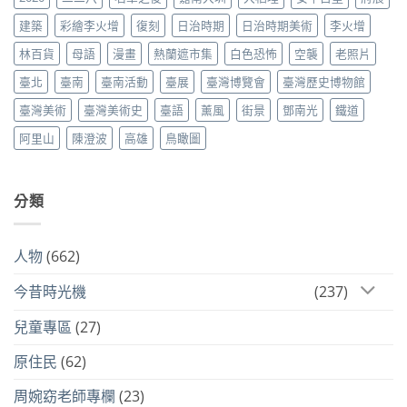
建築
彩繪李火增
復刻
日治時期
日治時期美術
李火增
林百貨
母語
漫畫
熱蘭遮市集
白色恐怖
空襲
老照片
臺北
臺南
臺南活動
臺展
臺灣博覽會
臺灣歷史博物館
臺灣美術
臺灣美術史
臺語
薰風
街景
鄧南光
鐵道
阿里山
陳澄波
高雄
鳥瞰圖
分類
人物
(662)
今昔時光機
(237)
兒童專區
(27)
原住民
(62)
周婉窈老師專欄
(23)