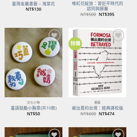
唯紅花綻放：習近平時代的
臺灣金屬書籤 – 海棠花
認同與歸屬
NT$
130
原
目
NT$
500
NT$
395
始
前
價
價
格：
格：
NT$500。
NT$395。
特價
加到
加到
關注
關注
商品
商品
文化小物
書籍
臺語鼓勵小胸章(共10款)
被出賣的台灣：經典譯校版
原
目
NT$
50
NT$
600
NT$
474
始
前
價
價
格：
格：
NT$600。
NT$474。