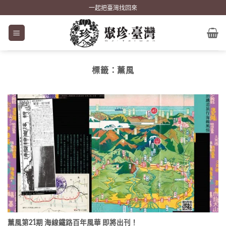
Skip
一起把臺灣找回來
to
content
標籤：
薰風
薰風第21期 海線鐵路百年風華 即將出刊！