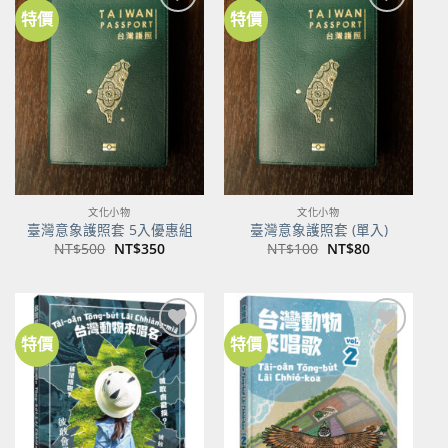
特價
特價
加到
加到
關注
關注
商品
商品
文化小物
文化小物
臺灣意象護照套 5入優惠組
臺灣意象護照套 (單入)
原
目
原
目
NT$
500
NT$
350
NT$
100
NT$
80
始
前
始
前
價
價
價
價
格：
格：
格：
格：
NT$500。
NT$350。
NT$100。
NT$80。
特價
特價
加到
加到
關注
關注
商品
商品