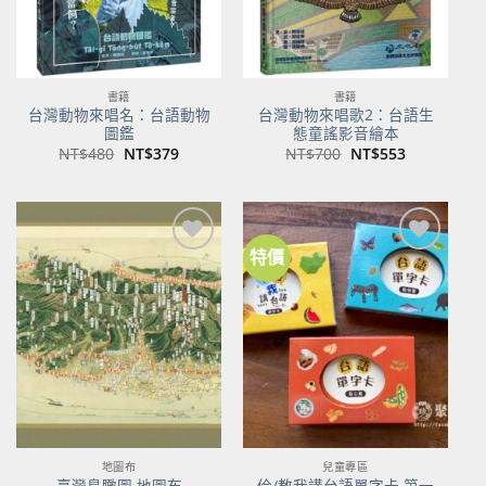
書籍
書籍
台灣動物來唱名：台語動物
台灣動物來唱歌2：台語生
圖鑑
態童謠影音繪本
原
目
原
目
NT$
480
NT$
379
NT$
700
NT$
553
始
前
始
前
價
價
價
價
格：
格：
格：
格：
NT$480。
NT$379。
NT$700。
NT$553。
特價
加到
加到
關注
關注
商品
商品
地圖布
兒童專區
佮/教我講台語單字卡 第一
臺灣鳥瞰圖 地圖布