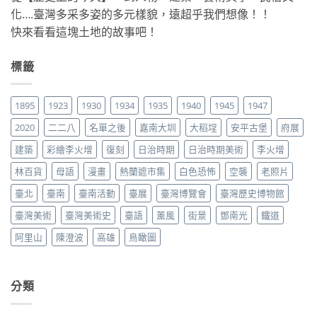
化….臺灣多采多姿的多元樣貌，遠超乎我們想像！！
快來看看這塊土地的故事吧！
標籤
1895
1923
1930
1934
1935
1940
1945
1947
2020
二二八
名單之後
嘉南大圳
大稻埕
安平古堡
府展
建築
彩繪李火增
復刻
日治時期
日治時期美術
李火增
林百貨
母語
漫畫
熱蘭遮市集
白色恐怖
空襲
老照片
臺北
臺南
臺南活動
臺展
臺灣博覽會
臺灣歷史博物館
臺灣美術
臺灣美術史
臺語
薰風
街景
鄧南光
鐵道
阿里山
陳澄波
高雄
鳥瞰圖
分類