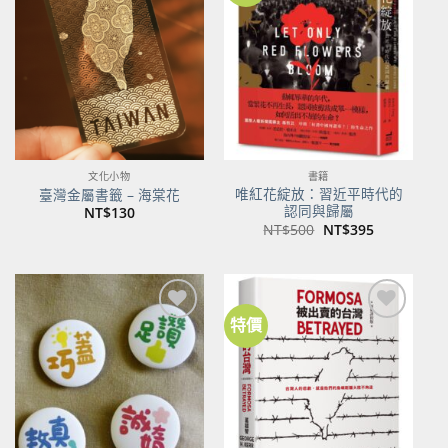
關注
關注
商品
商品
文化小物
書籍
唯紅花綻放：習近平時代的
臺灣金屬書籤 – 海棠花
認同與歸屬
NT$
130
原
目
NT$
500
NT$
395
始
前
價
價
格：
格：
NT$500。
NT$395。
特價
加到
加到
關注
關注
商品
商品