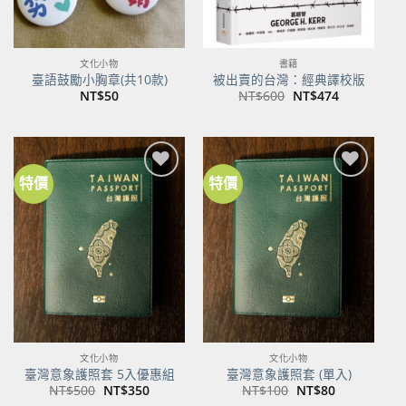
文化小物
書籍
臺語鼓勵小胸章(共10款)
被出賣的台灣：經典譯校版
原
目
NT$
50
NT$
600
NT$
474
始
前
價
價
格：
格：
NT$600。
NT$474。
特價
特價
加到
加到
關注
關注
商品
商品
文化小物
文化小物
臺灣意象護照套 5入優惠組
臺灣意象護照套 (單入)
原
目
原
目
NT$
500
NT$
350
NT$
100
NT$
80
始
前
始
前