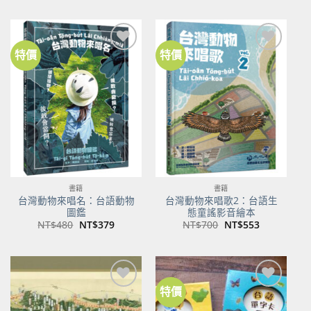
價
價
價
價
格：
格：
格：
格：
NT$500。
NT$350。
NT$100。
NT$80。
特價
特價
加到
加到
關注
關注
商品
商品
書籍
書籍
台灣動物來唱名：台語動物
台灣動物來唱歌2：台語生
圖鑑
態童謠影音繪本
原
目
原
目
NT$
480
NT$
379
NT$
700
NT$
553
始
前
始
前
價
價
價
價
格：
格：
格：
格：
NT$480。
NT$379。
NT$700。
NT$553。
特價
加到
加到