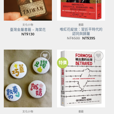
文化小物
書籍
唯紅花綻放：習近平時代的
臺灣金屬書籤 – 海棠花
認同與歸屬
NT$
130
原
目
NT$
500
NT$
395
始
前
價
價
格：
格：
NT$500。
NT$395。
特價
加到
加到
關注
關注
商品
商品
文化小物
書籍