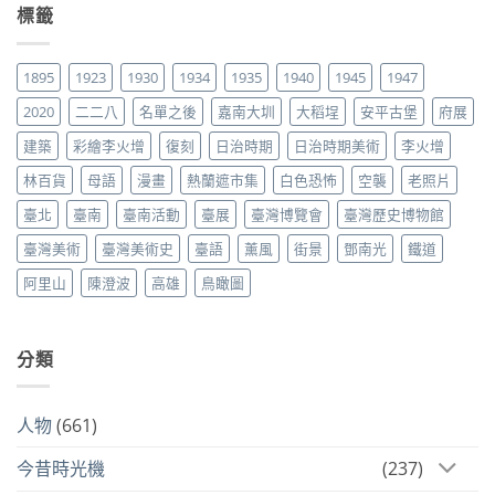
標籤
1895
1923
1930
1934
1935
1940
1945
1947
2020
二二八
名單之後
嘉南大圳
大稻埕
安平古堡
府展
建築
彩繪李火增
復刻
日治時期
日治時期美術
李火增
林百貨
母語
漫畫
熱蘭遮市集
白色恐怖
空襲
老照片
臺北
臺南
臺南活動
臺展
臺灣博覽會
臺灣歷史博物館
臺灣美術
臺灣美術史
臺語
薰風
街景
鄧南光
鐵道
阿里山
陳澄波
高雄
鳥瞰圖
分類
人物
(661)
今昔時光機
(237)