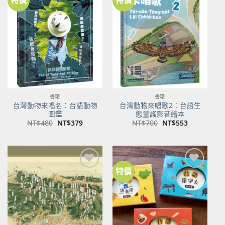
加到
加到
關注
關注
商品
商品
書籍
書籍
台灣動物來唱名：台語動物
台灣動物來唱歌2：台語生
圖鑑
態童謠影音繪本
原
目
原
目
NT$
480
NT$
379
NT$
700
NT$
553
始
前
始
前
價
價
價
價
格：
格：
格：
格：
NT$480。
NT$379。
NT$700。
NT$553。
特價
加到
加到
關注
關注
商品
商品