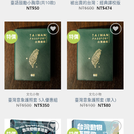
臺語鼓勵小胸章(共10款)
被出賣的台灣：經典譯校版
原
目
NT$
50
NT$
600
NT$
474
始
前
價
價
格：
格：
NT$600。
NT$474。
特價
特價
加到
加到
關注
關注
商品
商品
文化小物
文化小物
臺灣意象護照套 5入優惠組
臺灣意象護照套 (單入)
原
目
原
目
NT$
500
NT$
350
NT$
100
NT$
80
始
前
始
前
價
價
價
價
格：
格：
格：
格：
NT$500。
NT$350。
NT$100。
NT$80。
特價
特價