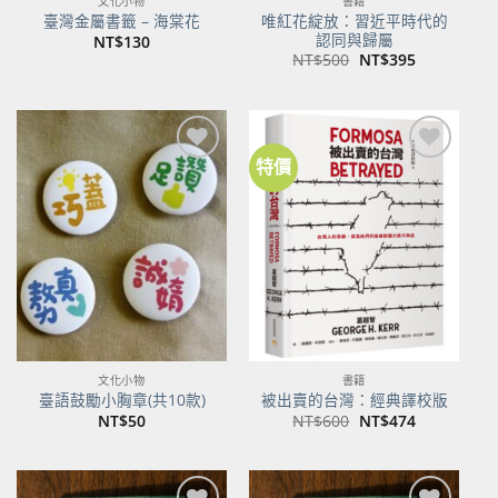
文化小物
書籍
唯紅花綻放：習近平時代的
臺灣金屬書籤 – 海棠花
認同與歸屬
NT$
130
原
目
NT$
500
NT$
395
始
前
價
價
格：
格：
NT$500。
NT$395。
特價
加到
加到
關注
關注
商品
商品
文化小物
書籍
臺語鼓勵小胸章(共10款)
被出賣的台灣：經典譯校版
原
目
NT$
50
NT$
600
NT$
474
始
前
價
價
格：
格：
NT$600。
NT$474。