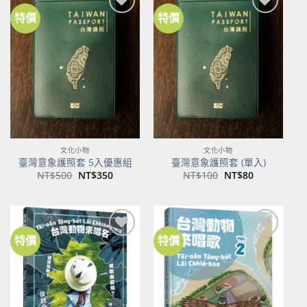
特價
特價
加到
加到
關注
關注
商品
商品
文化小物
文化小物
臺灣意象護照套 5入優惠組
臺灣意象護照套 (單入)
原
目
原
目
NT$
500
NT$
350
NT$
100
NT$
80
始
前
始
前
價
價
價
價
格：
格：
格：
格：
NT$500。
NT$350。
NT$100。
NT$80。
特價
特價
加到
加到
關注
關注
商品
商品