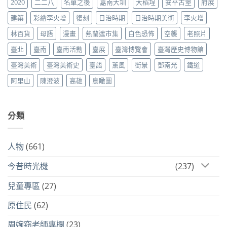
2020
二二八
名單之後
嘉南大圳
大稻埕
安平古堡
府展
建築
彩繪李火增
復刻
日治時期
日治時期美術
李火增
林百貨
母語
漫畫
熱蘭遮市集
白色恐怖
空襲
老照片
臺北
臺南
臺南活動
臺展
臺灣博覽會
臺灣歷史博物館
臺灣美術
臺灣美術史
臺語
薰風
街景
鄧南光
鐵道
阿里山
陳澄波
高雄
鳥瞰圖
分類
人物
(661)
今昔時光機
(237)
兒童專區
(27)
原住民
(62)
周婉窈老師專欄
(23)