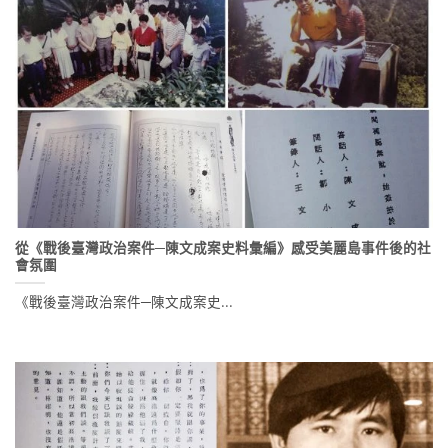
從《戰後臺灣政治案件─陳文成案史料彙編》感受美麗島事件後的社
會氛圍
《戰後臺灣政治案件─陳文成案史...