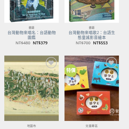
書籍
書籍
台灣動物來唱名：台語動物
台灣動物來唱歌2：台語生
圖鑑
態童謠影音繪本
原
目
原
目
NT$
480
NT$
379
NT$
700
NT$
553
始
前
始
前
價
價
價
價
格：
格：
格：
格：
NT$480。
NT$379。
NT$700。
NT$553。
特價
加到
加到
關注
關注
商品
商品
地圖布
兒童專區