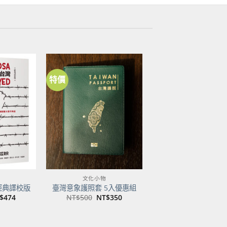
特價
加到
加到
關注
關注
商品
商品
文化小物
經典譯校版
臺灣意象護照套 5入優惠組
目
原
目
$
474
NT$
500
NT$
350
前
始
前
價
價
價
：
格：
格：
格：
$600。
NT$474。
NT$500。
NT$350。