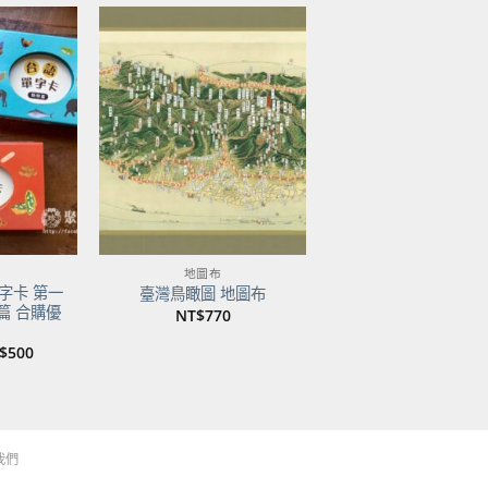
加到
加到
關注
關注
商品
商品
地圖布
字卡 第一
臺灣鳥瞰圖 地圖布
篇 合購優
NT$
770
目
$
500
前
價
：
格：
$750。
NT$500。
我們