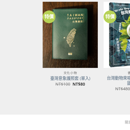
特價
特價
加到
關注
商品
文化小物
台灣動物來
臺灣意象護照套 (單入)
原
目
NT$
100
NT$
80
始
前
NT$
480
價
價
格：
格：
NT$100。
NT$80。
關