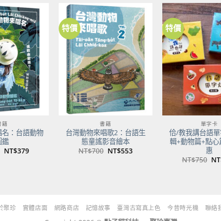
NT$500。
NT$395。
特價
特價
加到
加到
關注
關注
商品
商品
書籍
書籍
單字卡
唱名：台語動物
台灣動物來唱歌2：台語生
佮/教我講台語單
圖鑑
態童謠影音繪本
輯+動物篇+點心
惠
原
目
原
目
NT$
379
NT$
700
NT$
553
始
前
始
前
原
NT$
750
NT
價
價
價
價
始
格：
格：
格：
格：
價
NT$480。
NT$379。
NT$700。
NT$553。
格
NT
於聚珍
實體店面
網路商店
記憶故事
臺灣古寫真上色
今昔時光機
聯絡