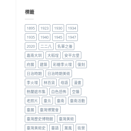
標籤
1895
1923
1930
1934
1935
1940
1945
1947
2020
二二八
名單之後
嘉南大圳
大稻埕
安平古堡
府展
建築
彩繪李火增
復刻
日治時期
日治時期美術
李火增
林百貨
母語
漫畫
熱蘭遮市集
白色恐怖
空襲
老照片
臺北
臺南
臺南活動
臺展
臺灣博覽會
臺灣歷史博物館
臺灣美術
臺灣美術史
臺語
薰風
街景