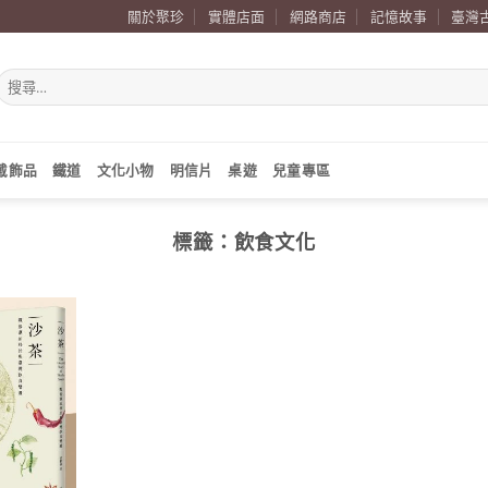
關於聚珍
實體店面
網路商店
記憶故事
臺灣
搜
尋
關
鍵
字:
戴飾品
鐵道
文化小物
明信片
桌遊
兒童專區
標籤：
飲食文化