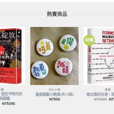
熱賣商品
特價
加到
加到
關注
關注
商品
商品
書籍
文化小物
書籍
：習近平時代的
臺語鼓勵小胸章(共10款)
被出賣的台灣：
與歸屬
原
NT$
50
NT$
600
NT
始
原
目
NT$
395
價
始
前
格
價
價
NT
格：
格：