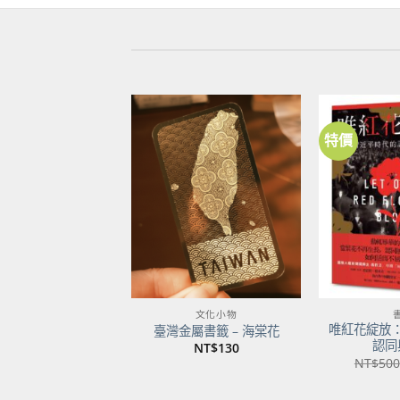
特價
加到
關注
商品
文化小物
唯紅花綻放
臺灣金屬書籤 – 海棠花
認同
NT$
130
NT$
500