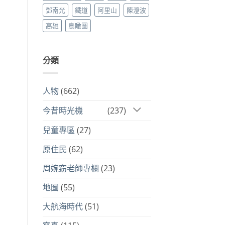
鄧南光
鐵道
阿里山
陳澄波
高雄
鳥瞰圖
分類
人物
(662)
今昔時光機
(237)
兒童專區
(27)
原住民
(62)
周婉窈老師專欄
(23)
地圖
(55)
大航海時代
(51)