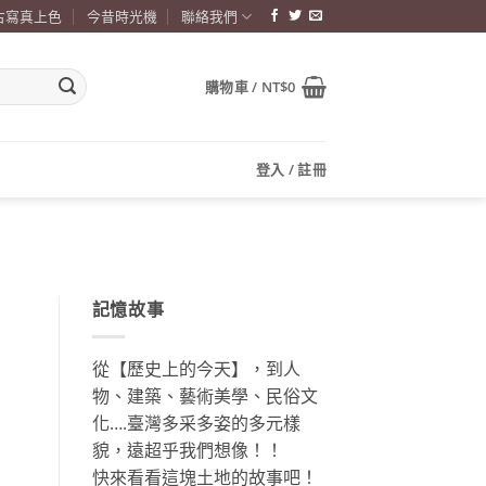
古寫真上色
今昔時光機
聯絡我們
購物車 /
NT$
0
登入 / 註冊
記憶故事
從【歷史上的今天】，到人
物、建築、藝術美學、民俗文
化….臺灣多采多姿的多元樣
貌，遠超乎我們想像！！
快來看看這塊土地的故事吧！