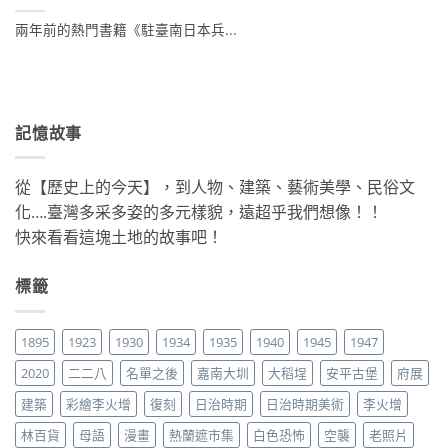
兩年前的熱門書籍《駐臺南日本兵...
記憶故事
從【歷史上的今天】，到人物、建築、藝術美學、民俗文
化….臺灣多采多姿的多元樣貌，遠超乎我們想像！！
快來看看這塊土地的故事吧！
標籤
1895
1923
1930
1934
1935
1940
1945
1947
2020
二二八
名單之後
嘉南大圳
大稻埕
安平古堡
府展
建築
彩繪李火增
復刻
日治時期
日治時期美術
李火增
林百貨
母語
漫畫
熱蘭遮市集
白色恐怖
空襲
老照片