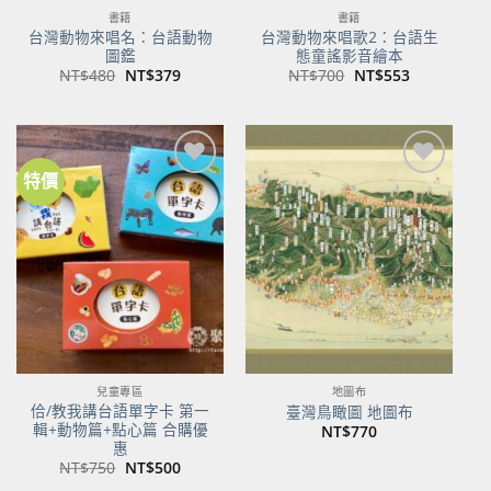
書籍
書籍
台灣動物來唱名：台語動物
台灣動物來唱歌2：台語生
圖鑑
態童謠影音繪本
原
目
原
目
NT$
480
NT$
379
NT$
700
NT$
553
始
前
始
前
價
價
價
價
格：
格：
格：
格：
NT$480。
NT$379。
NT$700。
NT$553。
特價
加到
加到
關注
關注
商品
商品
兒童專區
地圖布
佮/教我講台語單字卡 第一
臺灣鳥瞰圖 地圖布
輯+動物篇+點心篇 合購優
NT$
770
惠
原
目
NT$
750
NT$
500
始
前