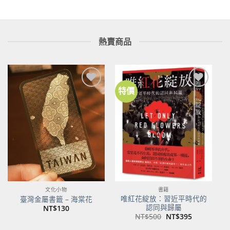
熱賣商品
特價
加到
加到
關注
關注
商品
商品
文化小物
書籍
唯紅花綻放：習近平時代的
臺灣金屬書籤 – 海棠花
認同與歸屬
NT$
130
原
目
NT$
500
NT$
395
始
前
價
價