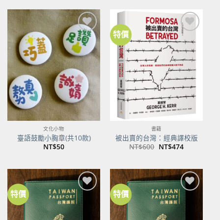
格：
格：
NT$500。
NT$395。
特價
加到
加到
關注
關注
商品
商品
文化小物
書籍
臺語鼓勵小胸章(共10款)
被出賣的台灣：經典譯校版
原
目
NT$
50
NT$
600
NT$
474
始
前
價
價
格：
格：
NT$600。
NT$474。
特價
特價
加到
加到
關注
關注
商品
商品