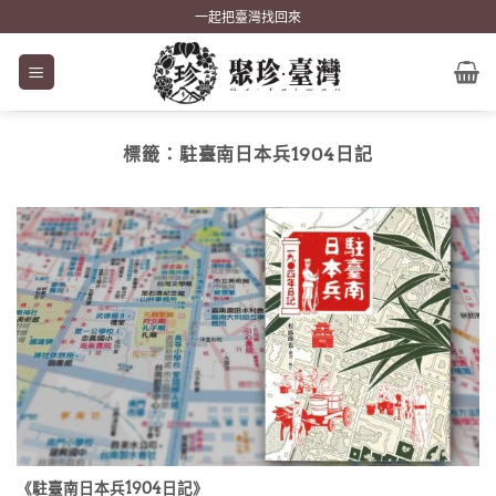
Skip
一起把臺灣找回來
to
content
標籤：
駐臺南日本兵1904日記
《駐臺南日本兵1904日記》