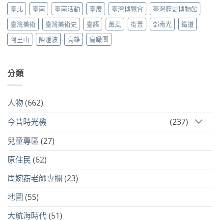
臺北
臺南
臺南活動
臺展
臺灣博覽會
臺灣歷史博物館
臺灣美術
臺灣美術史
臺語
薰風
街景
鄧南光
鐵道
阿里山
陳澄波
高雄
鳥瞰圖
分類
人物
(662)
今昔時光機
(237)
兒童專區
(27)
原住民
(62)
周婉窈老師專欄
(23)
地圖
(55)
大航海時代
(51)