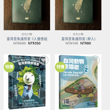
文化小物
文化小物
臺灣意象護照套 5入優惠組
臺灣意象護照套 (單入)
原
目
原
目
NT$
500
NT$
350
NT$
100
NT$
80
始
前
始
前
價
價
價
價
格：
格：
格：
格：
NT$500。
NT$350。
NT$100。
NT$80。
特價
特價
加到
加到
關注
關注
商品
商品