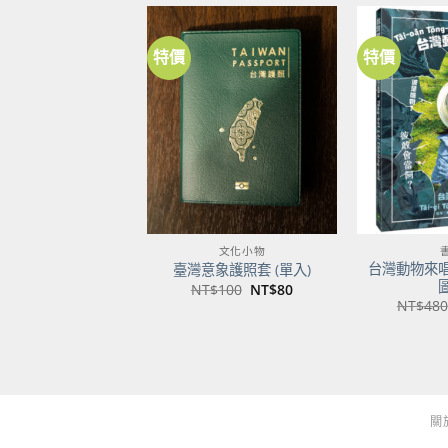
特價
特價
加到
關注
商品
文化小物
台灣動物來
臺灣意象護照套 (單入)
原
目
NT$
100
NT$
80
始
前
NT$
480
價
價
格：
格：
NT$100。
NT$80。
關