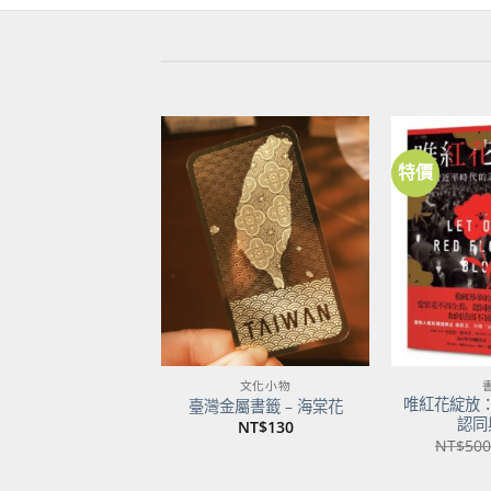
特價
加到
關注
商品
文化小物
唯紅花綻放
臺灣金屬書籤 – 海棠花
認同
NT$
130
NT$
500