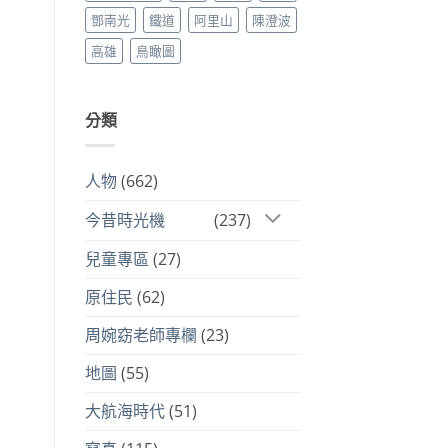
鄧南光
鐵道
阿里山
陳澄波
高雄
鳥瞰圖
分類
人物
(662)
今昔時光機
(237)
兒童專區
(27)
原住民
(62)
周婉窈老師專欄
(23)
地圖
(55)
大航海時代
(51)