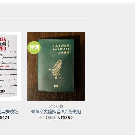
特價
加到
加到
關注
關注
商品
商品
文化小物
經典譯校版
臺灣意象護照套 5入優惠組
目
原
目
$
474
NT$
500
NT$
350
前
始
前
價
價
價
：
格：
格：
格：
$600。
NT$474。
NT$500。
NT$350。