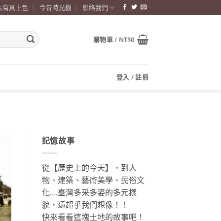
古寫真上色
今昔時光機
聯絡我們
購物車 /
NT$
0
登入 / 註冊
記憶故事
從【歷史上的今天】，到人
物、建築、藝術美學、民俗文
化….臺灣多采多姿的多元樣
貌，遠超乎我們想像！！
快來看看這塊土地的故事吧！