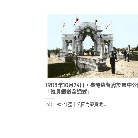
1908年10月24日，臺灣總督府於臺中
「縱貫鐵道全通式」
圖：1908年臺中公園內縱貫鐵...