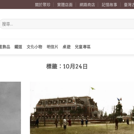
關於聚珍
實體店面
網路商店
記憶故事
臺灣
搜
尋
關
鍵
字:
戴飾品
鐵道
文化小物
明信片
桌遊
兒童專區
標籤：
10月24日