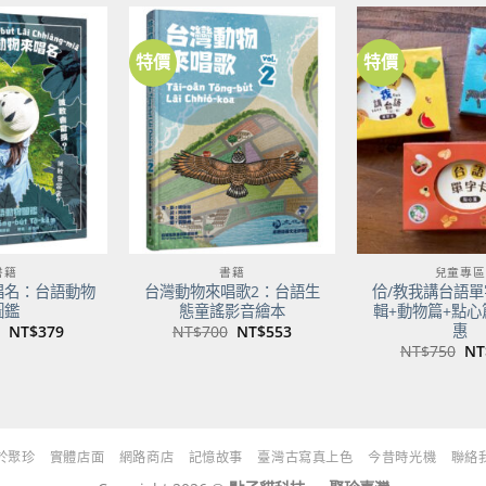
NT$500。
NT$395。
特價
特價
加到
加到
關注
關注
商品
商品
書籍
書籍
兒童專區
唱名：台語動物
台灣動物來唱歌2：台語生
佮/教我講台語單
圖鑑
態童謠影音繪本
輯+動物篇+點心
惠
原
目
原
目
NT$
379
NT$
700
NT$
553
始
前
始
前
原
NT$
750
NT
價
價
價
價
始
格：
格：
格：
格：
價
NT$480。
NT$379。
NT$700。
NT$553。
格
NT
於聚珍
實體店面
網路商店
記憶故事
臺灣古寫真上色
今昔時光機
聯絡