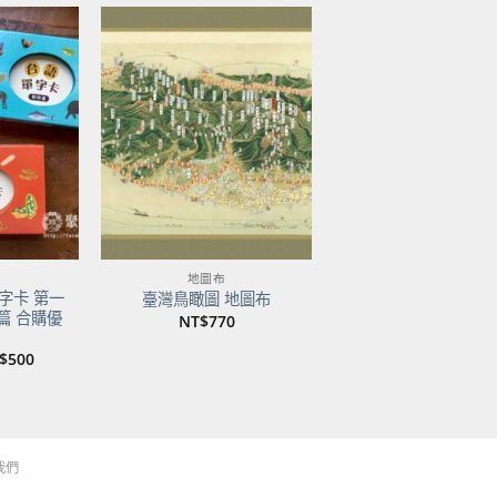
加到
加到
關注
關注
商品
商品
地圖布
字卡 第一
臺灣鳥瞰圖 地圖布
篇 合購優
NT$
770
目
$
500
前
價
：
格：
$750。
NT$500。
我們