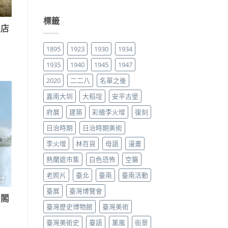
標籤
飯店
1895
1923
1930
1934
1935
1940
1945
1947
2020
二二八
名單之後
嘉南大圳
大稻埕
安平古堡
府展
建築
彩繪李火增
復刻
日治時期
日治時期美術
李火增
林百貨
母語
漫畫
熱蘭遮市集
白色恐怖
空襲
老照片
臺北
臺南
臺南活動
臺展
臺灣博覽會
雙閣
臺灣歷史博物館
臺灣美術
臺灣美術史
臺語
薰風
街景