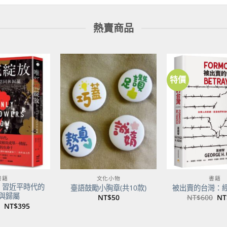
熱賣商品
特價
加到
加到
關注
關注
商品
商品
書籍
文化小物
書籍
：習近平時代的
臺語鼓勵小胸章(共10款)
被出賣的台灣：
與歸屬
原
NT$
50
NT$
600
NT
始
原
目
NT$
395
價
始
前
格
價
價
NT
格：
格：