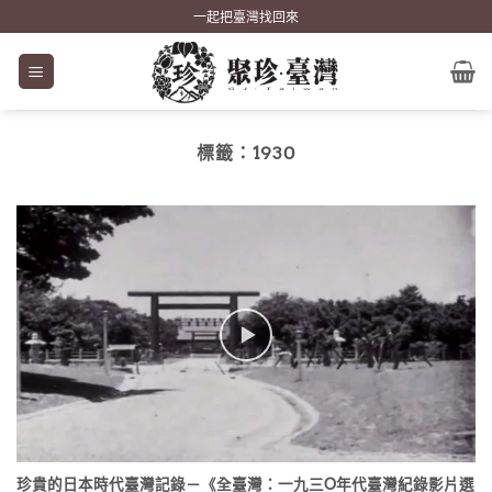
Skip
一起把臺灣找回來
to
content
標籤：
1930
珍貴的日本時代臺灣記錄－《全臺灣：一九三O年代臺灣紀錄影片選