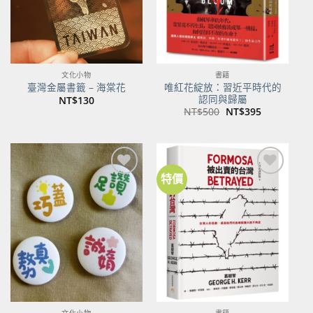
文化小物
書籍
唯紅花綻放：習近平時代的
臺灣金屬書籤 – 海棠花
認同與歸屬
NT$
130
原
目
NT$
500
NT$
395
始
前
價
價
格：
格：
NT$500。
NT$395。
特價
加到
加到
關注
關注
商品
商品