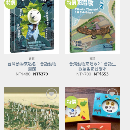
特價
特價
加到
加到
關注
關注
商品
商品
書籍
書籍
台灣動物來唱名：台語動物
台灣動物來唱歌2：台語生
圖鑑
態童謠影音繪本
原
目
原
目
NT$
480
NT$
379
NT$
700
NT$
553
始
前
始
前
價
價
價
價
格：
格：
格：
格：
NT$480。
NT$379。
NT$700。
NT$553。
特價
加到
加到
關注
關注
商品
商品