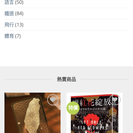
語言
(50)
鐵道
(84)
飛行
(13)
體育
(7)
熱賣商品
特價
加到
加到
關注
關注
商品
商品