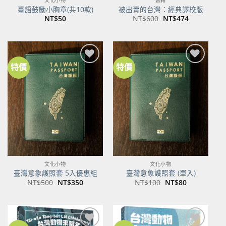
文化小物
書籍
臺語鼓勵小胸章(共10款)
被出賣的台灣：經典譯校版
原
目
NT$
50
NT$
600
NT$
474
始
前
價
價
格：
格：
NT$600。
NT$474。
特價
特價
加到
加到
關注
關注
商品
商品
文化小物
文化小物
臺灣意象護照套 5入優惠組
臺灣意象護照套 (單入)
原
目
原
目
NT$
500
NT$
350
NT$
100
NT$
80
始
前
始
前
價
價
價
價
格：
格：
格：
格：
NT$500。
NT$350。
NT$100。
NT$80。