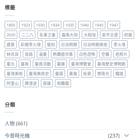
標籤
1895
1923
1930
1934
1935
1940
1945
1947
2020
二二八
名單之後
嘉南大圳
大稻埕
安平古堡
府展
建築
彩繪李火增
復刻
日治時期
日治時期美術
李火增
林百貨
母語
漫畫
熱蘭遮市集
白色恐怖
空襲
老照片
臺北
臺南
臺南活動
臺展
臺灣博覽會
臺灣歷史博物館
臺灣美術
臺灣美術史
臺語
薰風
街景
鄧南光
鐵道
阿里山
陳澄波
高雄
鳥瞰圖
分類
人物
(661)
今昔時光機
(237)