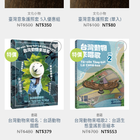
文化小物
文化小物
臺灣意象護照套 5入優惠組
臺灣意象護照套 (單入)
原
目
原
目
NT$
500
NT$
350
NT$
100
NT$
80
始
前
始
前
價
價
價
價
格：
格：
格：
格：
NT$500。
NT$350。
NT$100。
NT$80。
特價
特價
加到
加到
關注
關注
商品
商品
書籍
書籍
台灣動物來唱名：台語動物
台灣動物來唱歌2：台語生
圖鑑
態童謠影音繪本
原
目
原
目
NT$
480
NT$
379
NT$
700
NT$
553
始
前
始
前
價
價
價
價