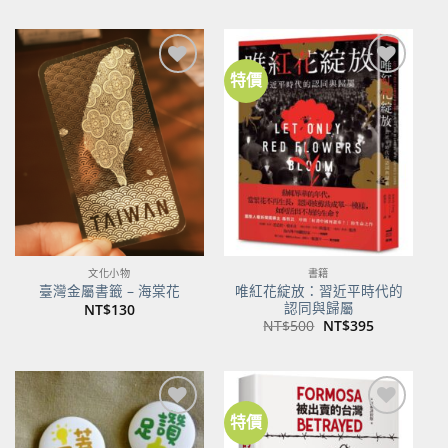
特價
加到
加到
關注
關注
商品
商品
文化小物
書籍
唯紅花綻放：習近平時代的
臺灣金屬書籤 – 海棠花
認同與歸屬
NT$
130
原
目
NT$
500
NT$
395
始
前
價
價
格：
格：
NT$500。
NT$395。
特價
加到
加到