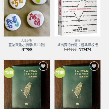
關注
關注
商品
商品
文化小物
書籍
臺語鼓勵小胸章(共10款)
被出賣的台灣：經典譯校版
原
目
NT$
50
NT$
600
NT$
474
始
前
價
價
格：
格：
NT$600。
NT$474。
特價
特價
加到
加到
關注
關注
商品
商品