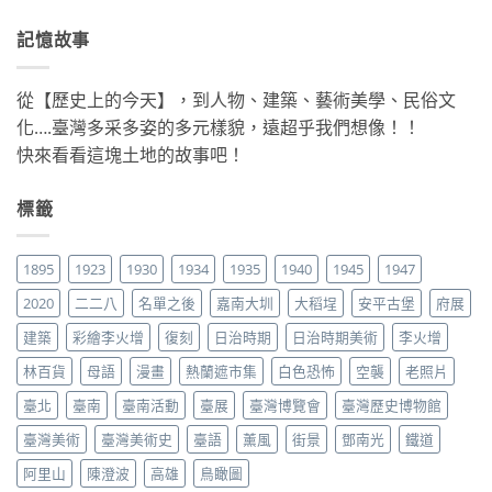
記憶故事
從【歷史上的今天】，到人物、建築、藝術美學、民俗文
化….臺灣多采多姿的多元樣貌，遠超乎我們想像！！
快來看看這塊土地的故事吧！
標籤
1895
1923
1930
1934
1935
1940
1945
1947
2020
二二八
名單之後
嘉南大圳
大稻埕
安平古堡
府展
建築
彩繪李火增
復刻
日治時期
日治時期美術
李火增
林百貨
母語
漫畫
熱蘭遮市集
白色恐怖
空襲
老照片
臺北
臺南
臺南活動
臺展
臺灣博覽會
臺灣歷史博物館
臺灣美術
臺灣美術史
臺語
薰風
街景
鄧南光
鐵道
阿里山
陳澄波
高雄
鳥瞰圖