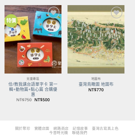
格：
格：
格：
格：
NT$480。
NT$379。
NT$700。
NT$553。
特價
加到
加到
關注
關注
商品
商品
兒童專區
地圖布
佮/教我講台語單字卡 第一
臺灣鳥瞰圖 地圖布
輯+動物篇+點心篇 合購優
NT$
770
惠
原
目
NT$
750
NT$
500
始
前
價
價
格：
格：
NT$750。
NT$500。
關於聚珍
實體店面
網路商店
記憶故事
臺灣古寫真上色
今昔時光機
聯絡我們