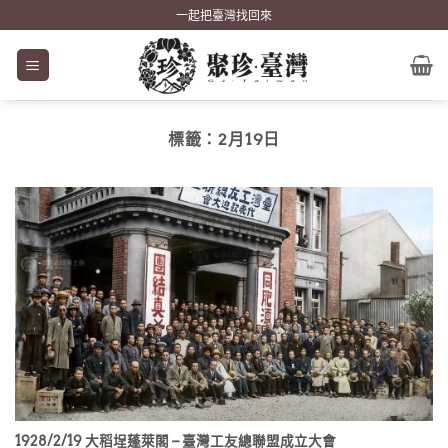
Skip
一起把臺灣找回來
to
content
標籤：
2月19日
1928/2/19 大稻埕蓬萊閣 – 臺灣工友總聯盟成立大會