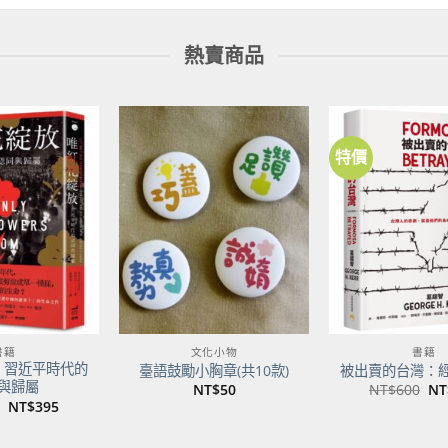
熱賣商品
特價
加到
加到
關注
關注
商品
商品
書籍
文化小物
書籍
：習近平時代的
臺語鼓勵小胸章(共10款)
被出賣的台灣：
與歸屬
原
NT$
50
NT$
600
NT
始
原
目
NT$
395
價
始
前
格
價
價
NT
格：
格：