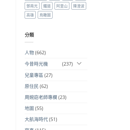
鄧南光
鐵道
阿里山
陳澄波
高雄
鳥瞰圖
分類
人物
(662)
今昔時光機
(237)
兒童專區
(27)
原住民
(62)
周婉窈老師專欄
(23)
地圖
(55)
大航海時代
(51)