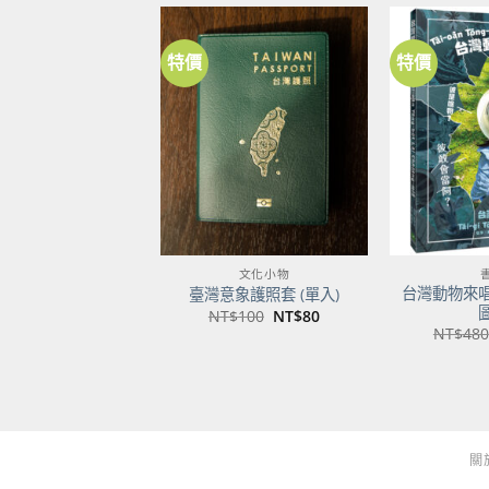
特價
特價
加到
關注
商品
文化小物
台灣動物來
臺灣意象護照套 (單入)
原
目
NT$
100
NT$
80
始
前
NT$
480
價
價
格：
格：
NT$100。
NT$80。
關