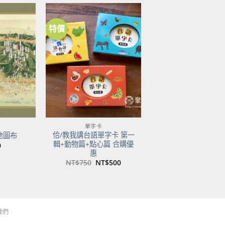
特價
加到
加到
關注
關注
商品
商品
單字卡
佮/教我講台語單字卡 第一
地圖布
輯+動物篇+點心篇 合購優
0
惠
原
目
NT$
750
NT$
500
始
前
價
價
格：
格：
NT$750。
NT$500。
我們