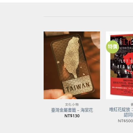
特價
加到
關注
商品
文化小物
唯紅花綻放
臺灣金屬書籤 – 海棠花
認同
NT$
130
NT$
500