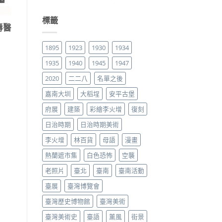
標籤
壽醫
1895
1923
1930
1934
1935
1940
1945
1947
2020
二二八
名單之後
嘉南大圳
大稻埕
安平古堡
府展
建築
彩繪李火增
復刻
日治時期
日治時期美術
李火增
林百貨
母語
漫畫
熱蘭遮市集
白色恐怖
空襲
老照片
臺北
臺南
臺南活動
臺展
臺灣博覽會
臺灣歷史博物館
臺灣美術
臺灣美術史
臺語
薰風
街景