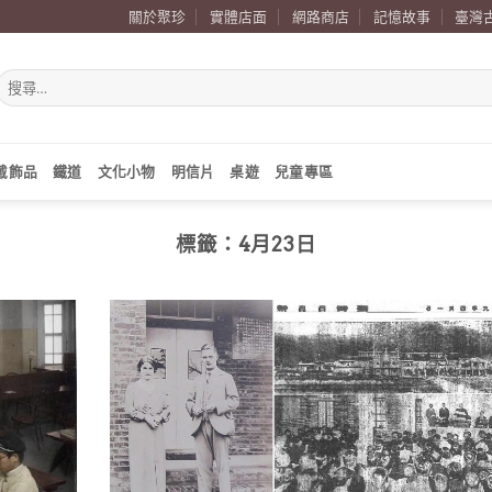
關於聚珍
實體店面
網路商店
記憶故事
臺灣
搜
尋
關
鍵
字:
戴飾品
鐵道
文化小物
明信片
桌遊
兒童專區
標籤：
4月23日