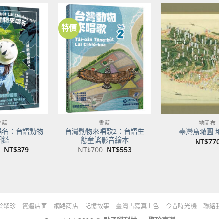
NT$500。
NT$395。
特價
加到
加到
關注
關注
商品
商品
書籍
書籍
地圖布
唱名：台語動物
台灣動物來唱歌2：台語生
臺灣鳥瞰圖 
圖鑑
態童謠影音繪本
NT$
77
原
目
原
目
NT$
379
NT$
700
NT$
553
始
前
始
前
價
價
價
價
格：
格：
格：
格：
NT$480。
NT$379。
NT$700。
NT$553。
於聚珍
實體店面
網路商店
記憶故事
臺灣古寫真上色
今昔時光機
聯絡