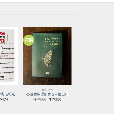
特價
加到
加到
關注
關注
商品
商品
文化小物
經典譯校版
臺灣意象護照套 5入優惠組
目
原
目
$
474
NT$
500
NT$
350
前
始
前
價
價
價
：
格：
格：
格：
$600。
NT$474。
NT$500。
NT$350。