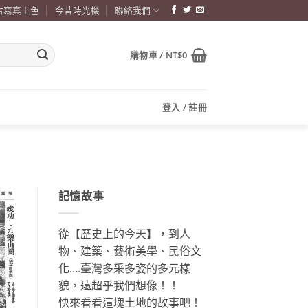
古寫真上色
今昔時光機
聯絡我們
購物車 /
NT$
0
登入 / 註冊
記憶故事
從【歷史上的今天】，到人
物、建築、藝術美學、民俗文
化….臺灣多采多姿的多元樣
貌，遠超乎我們想像！！
快來看看這塊土地的故事吧！