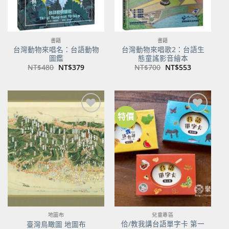
書籍
書籍
台灣動物來唱名：台語動物
台灣動物來唱歌2：台語生
圖鑑
態童謠影音繪本
原
目
原
目
NT$
480
NT$
379
NT$
700
NT$
553
始
前
始
前
價
價
價
價
格：
格：
格：
格：
NT$480。
NT$379。
NT$700。
NT$553。
特價
加到
加到
關注
關注
商品
商品
地圖布
兒童專區
佮/教我講台語單字卡 第一
臺灣鳥瞰圖 地圖布