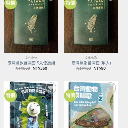
特價
特價
加到
加到
關注
關注
商品
商品
文化小物
文化小物
臺灣意象護照套 5入優惠組
臺灣意象護照套 (單入)
原
目
原
目
NT$
500
NT$
350
NT$
100
NT$
80
始
前
始
前
價
價
價
價
格：
格：
格：
格：
NT$500。
NT$350。
NT$100。
NT$80。
特價
特價
加到
加到
關注
關注
商品
商品