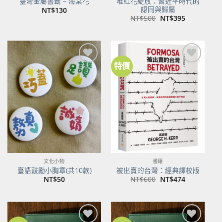
唯紅花綻放：習近平時代的
臺灣金屬書籤 – 海棠花
認同與歸屬
NT$
130
原
目
NT$
500
NT$
395
始
前
價
價
格：
格：
NT$500。
NT$395。
特價
加到
加到
關注
關注
商品
商品
文化小物
書籍
臺語鼓勵小胸章(共10款)
被出賣的台灣：經典譯校版
原
目
NT$
50
NT$
600
NT$
474
始
前
價
價
格：
格：
NT$600。
NT$474。