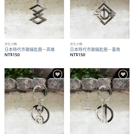
文化小物
文化小物
日本時代市徽鑰匙圈－高雄
日本時代市徽鑰匙圈－臺南
NT$
150
NT$
150
加到
加到
關注
關注
商品
商品