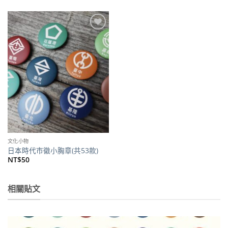
價
價
格：
格：
NT$1,300。
NT$1,200。
加到
關注
商品
文化小物
日本時代市徽小胸章(共53款)
NT$
50
相關貼文