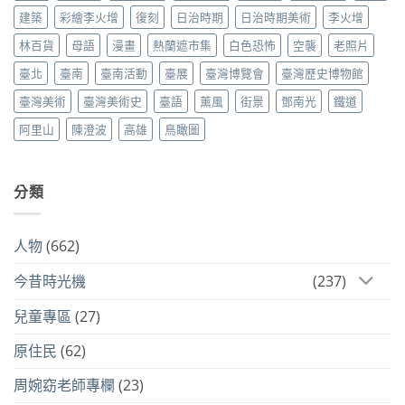
建築
彩繪李火增
復刻
日治時期
日治時期美術
李火增
林百貨
母語
漫畫
熱蘭遮市集
白色恐怖
空襲
老照片
臺北
臺南
臺南活動
臺展
臺灣博覽會
臺灣歷史博物館
臺灣美術
臺灣美術史
臺語
薰風
街景
鄧南光
鐵道
阿里山
陳澄波
高雄
鳥瞰圖
分類
人物
(662)
今昔時光機
(237)
兒童專區
(27)
原住民
(62)
周婉窈老師專欄
(23)