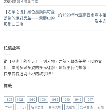
文章分類
影片
標籤
市徽
.
【名單之後】黑色墨鏡與可愛
約1920年代臺南西市場本館
動物的絕對反差——黃靜山的
及中庭
藝術二三事
記憶故事
從【歷史上的今天】，到人物、建築、藝術美學、民俗文
化….臺灣多采多姿的多元樣貌，遠超乎我們想像！！
快來看看這塊土地的故事吧！
標籤
1895
1923
1930
1934
1935
1940
1945
1947
2020
二二八
名單之後
嘉南大圳
大稻埕
安平古堡
府展