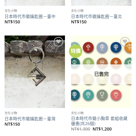
文化小物
文化小物
日本時代市徽鑰匙圈－臺中
日本時代市徽鑰匙圈－臺北
NT$
150
NT$
150
特價
加到
加到
關注
關注
商品
商品
已售完
文化小物
文化小物
日本時代市徽小胸章 套組收藏
日本時代市徽鑰匙圈－臺灣
優惠(共26個)
NT$
150
原
目
NT$
1,300
NT$
1,200
始
前