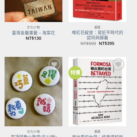
文化小物
書籍
唯紅花綻放：習近平時代的
臺灣金屬書籤 – 海棠花
認同與歸屬
NT$
130
原
目
NT$
500
NT$
395
始
前
價
價
格：
格：
NT$500。
NT$395。
特價
加到
加到
關注
關注
商品
商品
文化小物
書籍
臺語鼓勵小胸章(共10款)
被出賣的台灣：經典譯校版