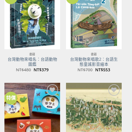
加到
加到
關注
關注
商品
商品
書籍
書籍
台灣動物來唱名：台語動物
台灣動物來唱歌2：台語生
圖鑑
態童謠影音繪本
原
目
原
目
NT$
480
NT$
379
NT$
700
NT$
553
始
前
始
前
價
價
價
價
格：
格：
格：
格：
NT$480。
NT$379。
NT$700。
NT$553。
特價
加到
加到
關注
關注
商品
商品