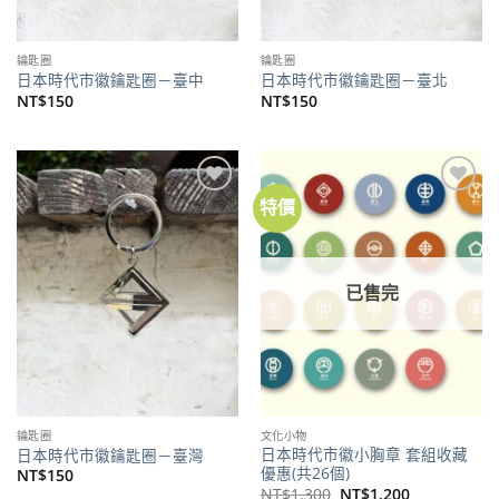
鑰匙圈
鑰匙圈
日本時代市徽鑰匙圈－臺中
日本時代市徽鑰匙圈－臺北
NT$
150
NT$
150
特價
加到
加到
關注
關注
商品
商品
已售完
鑰匙圈
文化小物
日本時代市徽小胸章 套組收藏
日本時代市徽鑰匙圈－臺灣
優惠(共26個)
NT$
150
原
目
NT$
1,300
NT$
1,200