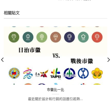
始
前
價
價
格：
格：
NT$1,300。
NT$1,200。
相關貼文
市徽比一比
最近關於設計和行銷的話題引起熱...