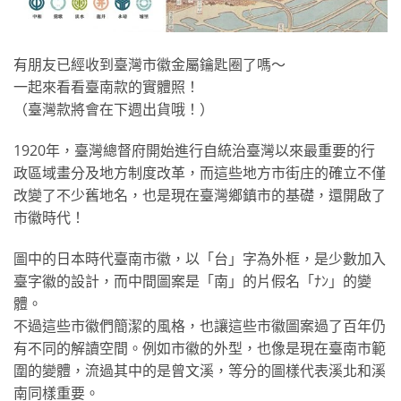
有朋友已經收到臺灣市徽金屬鑰匙圈了嗎～
一起來看看臺南款的實體照！
（臺灣款將會在下週出貨哦！）
1920年，臺灣總督府開始進行自統治臺灣以來最重要的行
政區域畫分及地方制度改革，而這些地方市街庄的確立不僅
改變了不少舊地名，也是現在臺灣鄉鎮市的基礎，還開啟了
市徽時代！
圖中的日本時代臺南市徽，以「台」字為外框，是少數加入
臺字徽的設計，而中間圖案是「南」的片假名「ﾅﾝ」的變
體。
不過這些市徽們簡潔的風格，也讓這些市徽圖案過了百年仍
有不同的解讀空間。例如市徽的外型，也像是現在臺南市範
圍的變體，流過其中的是曾文溪，等分的圖樣代表溪北和溪
南同樣重要。