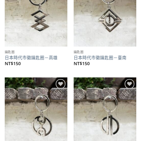
鑰匙圈
鑰匙圈
日本時代市徽鑰匙圈－高雄
日本時代市徽鑰匙圈－臺南
NT$
150
NT$
150
加到
加到
關注
關注
商品
商品