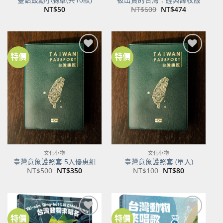
原
目
NT$
50
NT$
600
NT$
474
始
前
價
價
格：
格：
NT$600。
NT$474。
特價
特價
加到
加到
關注
關注
商品
商品
文化小物
文化小物
臺灣意象護照套 5入優惠組
臺灣意象護照套 (單入)
原
目
原
目
NT$
500
NT$
350
NT$
100
NT$
80
始
前
始
前
價
價
價
價
格：
格：
格：
格：
NT$500。
NT$350。
NT$100。
NT$80。
特價
特價