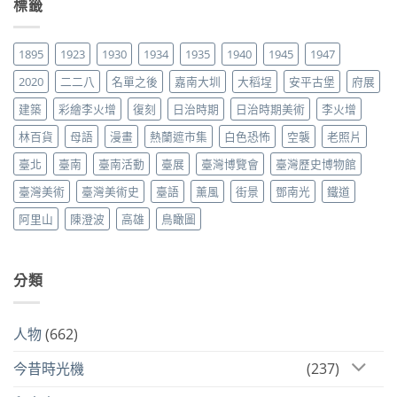
標籤
1895
1923
1930
1934
1935
1940
1945
1947
2020
二二八
名單之後
嘉南大圳
大稻埕
安平古堡
府展
建築
彩繪李火增
復刻
日治時期
日治時期美術
李火增
林百貨
母語
漫畫
熱蘭遮市集
白色恐怖
空襲
老照片
臺北
臺南
臺南活動
臺展
臺灣博覽會
臺灣歷史博物館
臺灣美術
臺灣美術史
臺語
薰風
街景
鄧南光
鐵道
阿里山
陳澄波
高雄
鳥瞰圖
分類
人物
(662)
今昔時光機
(237)