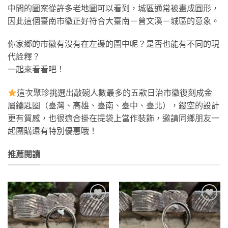
中間的圖案從許多老地圖可以看到，城區通常被畫成圓形，
因此這個臺南市徽正好符合大臺南－曾文溪－城區的意象。
你家鄉的市徽有沒有在左邊的圖中呢？是否也能有不同的現
代詮釋？
一起來看看吧！
這次聚珍挑選出敲碗人數最多的五款日治市徽復刻成金
屬鑰匙圈（臺灣、高雄、臺南、臺中、臺北），鏤空的設計
更有質感，也很適合掛在提袋上當作裝飾，邀請同鄉朋友一
起團購還有特別優惠哦！
推薦閱讀
加到
加到
關注
關注
商品
商品