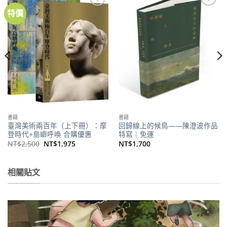
特價
加到
加到
關注
關注
商品
商品
書籍
書籍
臺灣美術兩百年（上下冊）：摩
回歸線上的候鳥——陳澄波作品
登時代+島嶼呼喚 合購優惠
特寫｜免運
原
目
NT$
2,500
NT$
1,975
NT$
1,700
始
前
價
價
570。
格：
格：
NT$2,500。
NT$1,975。
相關貼文