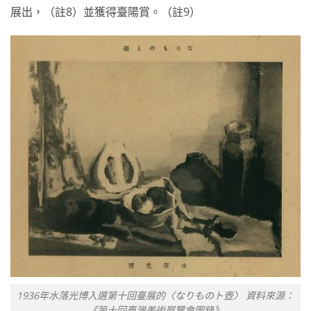
展出，（註8）並獲得臺陽賞。（註9）
1936年水落光博入選第十回臺展的〈なりものト壺〉 資料來源：
《第十回臺灣美術展覽會圖錄》