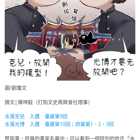
圖/劉瓊文
撰文│陳坤毅（打狗文史再興會社理事）
水落克兒 入選 臺展第9回
水落光博 入選 臺展第10回；府展第1、2、3回
歷屆臺、府展的畫家名單中，可以看到一個特別的姓氏「水