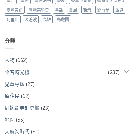
臺北
臺南
臺南活動
臺展
臺灣博覽會
臺灣歷史博物館
臺灣美術
臺灣美術史
臺語
薰風
街景
鄧南光
鐵道
阿里山
陳澄波
高雄
鳥瞰圖
分類
人物
(662)
今昔時光機
(237)
兒童專區
(27)
原住民
(62)
周婉窈老師專欄
(23)
地圖
(55)
大航海時代
(51)