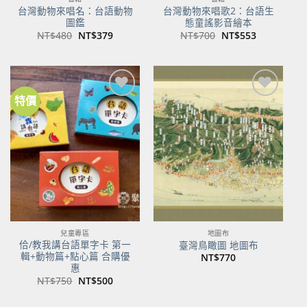
台灣動物來唱名：台語動物
台灣動物來唱歌2：台語生
圖鑑
態童謠影音繪本
原
目
原
目
NT$
480
NT$
379
NT$
700
NT$
553
始
前
始
前
價
價
價
價
格：
格：
格：
格：
NT$480。
NT$379。
NT$700。
NT$553。
特價
加到
加到
關注
關注
商品
商品
兒童專區
地圖布
佮/教我講台語單字卡 第一
臺灣鳥瞰圖 地圖布
輯+動物篇+點心篇 合購優
NT$
770
惠
原
目
NT$
750
NT$
500
始
前
價
價
格：
格：