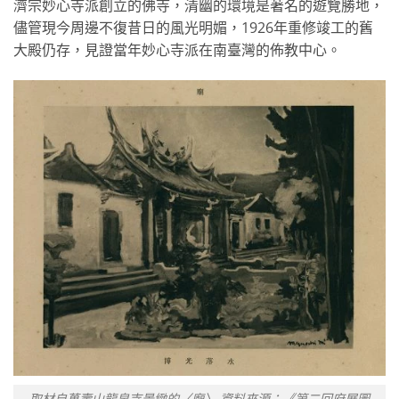
濟宗妙心寺派創立的佛寺，清幽的環境是著名的遊覽勝地，
儘管現今周邊不復昔日的風光明媚，1926年重修竣工的舊
大殿仍存，見證當年妙心寺派在南臺灣的佈教中心。
取材自萬壽山龍泉寺景緻的〈廟〉 資料來源：《第二回府展圖