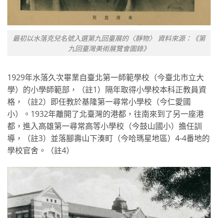
最初以水落克兒名號入選第九回臺展的〈靜物〉 資料來源：《第
九回臺灣美術展覽會圖錄》
1929年水落久次畢業自臺北第一師範學校（今臺北市立大
學）的小學師範部，（註1）隔年取得小學校本科正教員資
格，（註2）即任教於基隆第一尋常小學校（今仁愛國
小）。1932年離開了北臺灣的港都，往南來到了另一座港
都，進入高雄第一尋常高等小學校（今鼓山國小）擔任訓
導，（註3）並落腳壽山下湊町（今哈瑪星地區）4-4番地的
學校官舍。（註4）