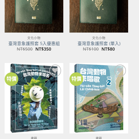
文化小物
文化小物
臺灣意象護照套 5入優惠組
臺灣意象護照套 (單入)
原
目
原
目
NT$
500
NT$
350
NT$
100
NT$
80
始
前
始
前
價
價
價
價
格：
格：
格：
格：
NT$500。
NT$350。
NT$100。
NT$80。
特價
特價
加到
加到
關注
關注
商品
商品
書籍
書籍