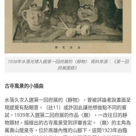
1938年水落光博入選第一回府展的〈靜物〉 資料來源：《第一回
府展圖錄》
古寺風景的小插曲
水落久次入選第一回府展的〈靜物〉，曾被評論者說畫面呈
現感覺有點睏意，（註11）或許因此讓他想做點不同的嘗
試，1939年入選第二回府展的作品〈廟〉，一改往日的靜
物題材，描繪出的古寺風景受到評審肯定。〈廟〉的主角為
萬壽山龍泉寺，位於高雄內惟的山腳下，這間1923年由臨