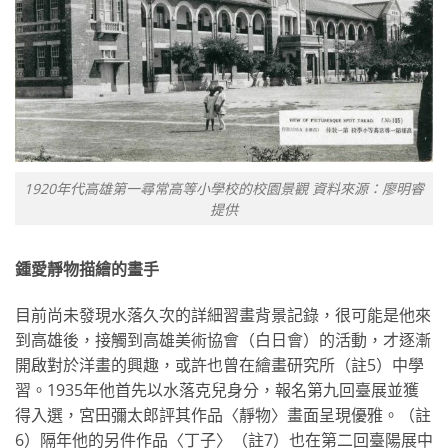
1920年代高雄第一尋常高等小學校的校園景觀 資料來源：廖明睿
提供
鍾愛靜物描繪的畫手
目前尚未發現水落久次的詳細習畫背景記錄，很可能是他來
到高雄後，接觸到高雄美術協會（白日會）的活動，才逐漸
開啟對於洋畫的興趣，或許也曾在繪畫研究所（註5）中學
習。1935年他首先以水落克兒身分，報名第九回臺展並獲
得入選，宮田彌太郎評其作品〈靜物〉畫面呈現優雅。（註
6）隔年他的另件作品〈丁子〉（註7）也在第二回臺陽展中