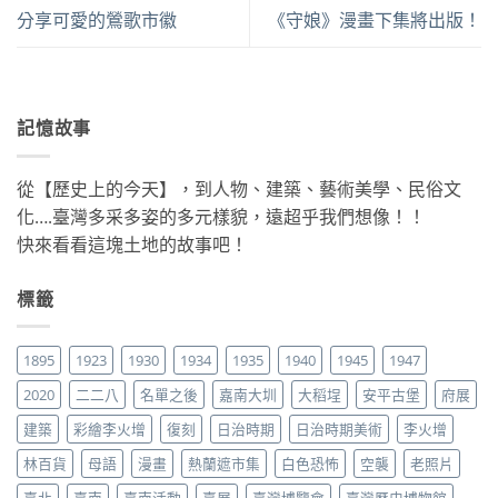
分享可愛的鶯歌市徽
《守娘》漫畫下集將出版！
記憶故事
從【歷史上的今天】，到人物、建築、藝術美學、民俗文
化….臺灣多采多姿的多元樣貌，遠超乎我們想像！！
快來看看這塊土地的故事吧！
標籤
1895
1923
1930
1934
1935
1940
1945
1947
2020
二二八
名單之後
嘉南大圳
大稻埕
安平古堡
府展
建築
彩繪李火增
復刻
日治時期
日治時期美術
李火增
林百貨
母語
漫畫
熱蘭遮市集
白色恐怖
空襲
老照片