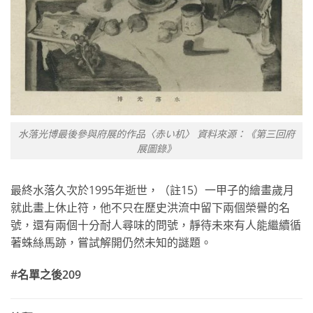
水落光博最後參與府展的作品〈赤い机〉 資料來源：《第三回府
展圖錄》
最終水落久次於1995年逝世，（註15）一甲子的繪畫歲月
就此畫上休止符，他不只在歷史洪流中留下兩個榮譽的名
號，還有兩個十分耐人尋味的問號，靜待未來有人能繼續循
著蛛絲馬跡，嘗試解開仍然未知的謎題。
#名單之後209