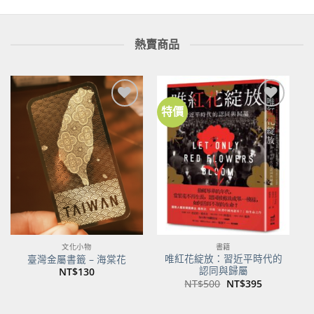
熱賣商品
特價
加到
加到
關注
關注
商品
商品
文化小物
書籍
唯紅花綻放：習近平時代的
臺灣金屬書籤 – 海棠花
認同與歸屬
NT$
130
原
目
NT$
500
NT$
395
始
前
價
價
格：
格：