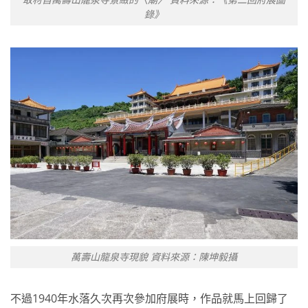
錄》
萬壽山龍泉寺現貌 資料來源：陳坤毅攝
不過1940年水落久次再次參加府展時，作品就馬上回歸了