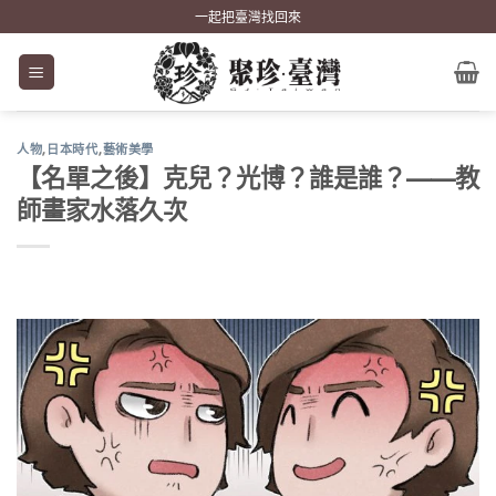
Skip
一起把臺灣找回來
to
content
人物
,
日本時代
,
藝術美學
【名單之後】克兒？光博？誰是誰？——教
師畫家水落久次