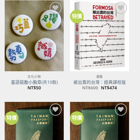
NT$500。
NT$395。
特價
加到
加到
關注
關注
商品
商品
文化小物
書籍
臺語鼓勵小胸章(共10款)
被出賣的台灣：經典譯校版
原
目
NT$
50
NT$
600
NT$
474
始
前
價
價
格：
格：
NT$600。
NT$474。
特價
特價
加到
加到
關注
關注
商品
商品