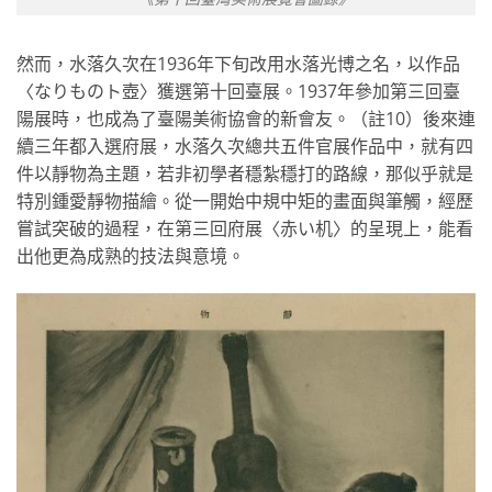
然而，水落久次在1936年下旬改用水落光博之名，以作品
〈なりものト壺〉獲選第十回臺展。1937年參加第三回臺
陽展時，也成為了臺陽美術協會的新會友。（註10）後來連
續三年都入選府展，水落久次總共五件官展作品中，就有四
件以靜物為主題，若非初學者穩紮穩打的路線，那似乎就是
特別鍾愛靜物描繪。從一開始中規中矩的畫面與筆觸，經歷
嘗試突破的過程，在第三回府展〈赤い机〉的呈現上，能看
出他更為成熟的技法與意境。