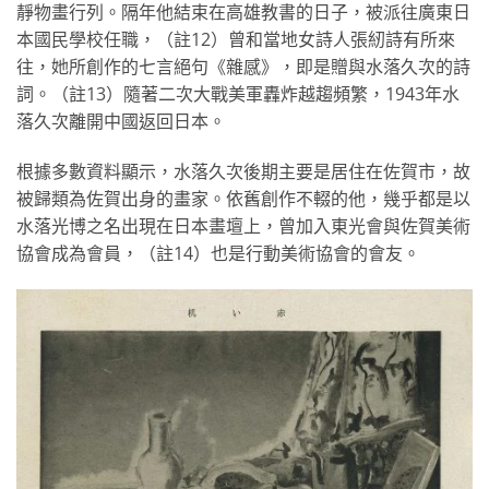
靜物畫行列。隔年他結束在高雄教書的日子，被派往廣東日
本國民學校任職，（註12）曾和當地女詩人張紉詩有所來
往，她所創作的七言絕句《雜感》，即是贈與水落久次的詩
詞。（註13）隨著二次大戰美軍轟炸越趨頻繁，1943年水
落久次離開中國返回日本。
根據多數資料顯示，水落久次後期主要是居住在佐賀市，故
被歸類為佐賀出身的畫家。依舊創作不輟的他，幾乎都是以
水落光博之名出現在日本畫壇上，曾加入東光會與佐賀美術
協會成為會員，（註14）也是行動美術協會的會友。