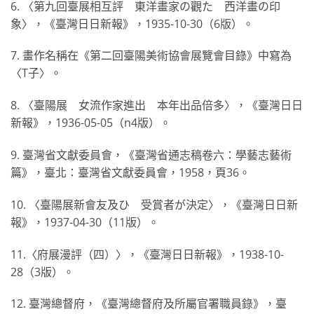
6. 〈第九回臺展相互評 東洋畫家の觀た 西洋畫の印
象〉，《臺灣日日新報》，1935-10-30（6版）。
7. 畫作名稱在《第二回臺陽美術協會展覽會目錄》中寫為
〈T子〉。
8. 〈臺陽展 女流作家進出 本年出品倍多〉，《臺灣日日
新報》，1936-05-05（n4版）。
9. 臺灣省文獻委員會，《臺灣省通志稿卷六：學藝志藝術
篇》，臺北：臺灣省文獻委員會，1958，頁36。
10. 〈臺陽展新會友及ひ 受賞者が決定〉，《臺灣日日新
報》，1937-04-30（11版）。
11.〈府展漫評（四）〉，《臺灣日日新報》，1938-10-
28（3版）。
12. 臺灣總督府，《臺灣總督府及所屬官署職員錄》，臺