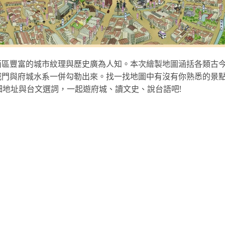
西區豐富的城市紋理與歷史廣為人知。本次繪製地圖涵括各類古
城門與府城水系一併勾勒出來。找一找地圖中有沒有你熟悉的景
細地址與台文選詞，一起遊府城、讀文史、說台語吧!