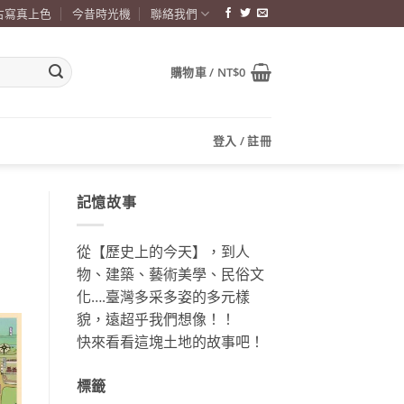
古寫真上色
今昔時光機
聯絡我們
購物車 /
NT$
0
登入 / 註冊
記憶故事
從【歷史上的今天】，到人
物、建築、藝術美學、民俗文
化….臺灣多采多姿的多元樣
貌，遠超乎我們想像！！
快來看看這塊土地的故事吧！
標籤