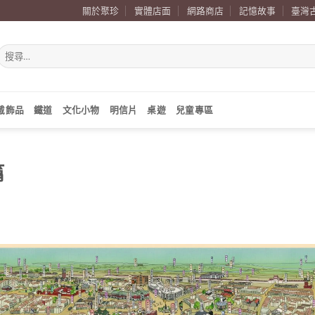
關於聚珍
實體店面
網路商店
記憶故事
臺灣
搜
尋
關
鍵
字:
戴飾品
鐵道
文化小物
明信片
桌遊
兒童專區
篇