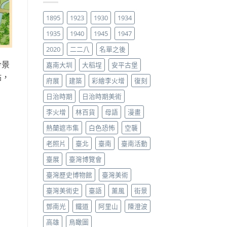
1895
1923
1930
1934
1935
1940
1945
1947
2020
二二八
名單之後
今景
嘉南大圳
大稻埕
安平古堡
點，
府展
建築
彩繪李火增
復刻
日治時期
日治時期美術
李火增
林百貨
母語
漫畫
熱蘭遮市集
白色恐怖
空襲
老照片
臺北
臺南
臺南活動
臺展
臺灣博覽會
臺灣歷史博物館
臺灣美術
臺灣美術史
臺語
薰風
街景
鄧南光
鐵道
阿里山
陳澄波
高雄
鳥瞰圖