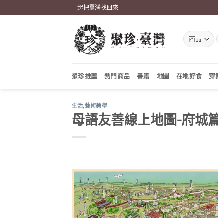
Skip
一起把臺灣找回來
to
content
聚珍推薦
熱門商品
書籍
地圖
在地好食
穿
生活
,
藝術美學
母語友善線上地圖-府城