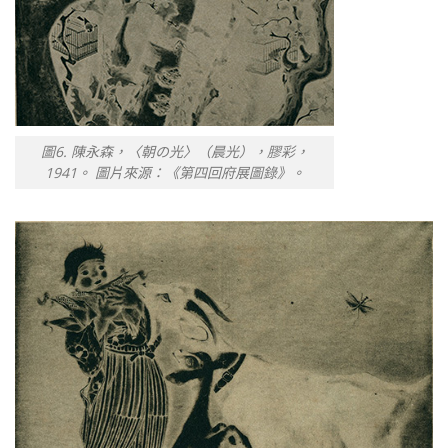
圖6. 陳永森，〈朝の光〉（晨光），膠彩，
1941。 圖片來源：《第四回府展圖錄》。