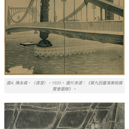
圖4. 陳永森，〈清澄〉，1935。 圖片來源：《第九回臺灣美術展
覽會圖錄》。