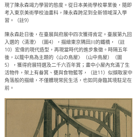
現了陳永森竭力學習的態度。從日本美術學校畢業後，隨即
考入東京美術學校油畫科，陳永森跨足到全新領域深入學
習。（註9）
陳永森赴日後，在臺展與府展中四次獲得肯定。臺展第九回
入選的〈清澄〉（圖4），描繪東京隅田川的鐵橋，（註
10）宏偉的現代造型，再現當時代的進步象徵。時隔五年
後，以籠中鳥為主題的〈山の鳥屋〉（山中鳥屋）（圖
5），獲得府展特選及二千六百年賞；畫中小屋內充滿了生
活物件，架上有畚箕、甕與食物籃等，（註11）似擷取家中
角落般的描繪，不僅體現常民生活，也如同身臨其境駐足在
前。