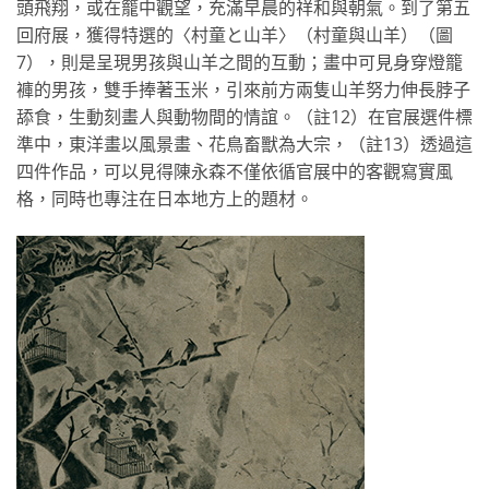
頭飛翔，或在籠中觀望，充滿早晨的祥和與朝氣。到了第五
回府展，獲得特選的〈村童と山羊〉（村童與山羊）（圖
7），則是呈現男孩與山羊之間的互動；畫中可見身穿燈籠
褲的男孩，雙手捧著玉米，引來前方兩隻山羊努力伸長脖子
舔食，生動刻畫人與動物間的情誼。（註12）在官展選件標
準中，東洋畫以風景畫、花鳥畜獸為大宗，（註13）透過這
四件作品，可以見得陳永森不僅依循官展中的客觀寫實風
格，同時也專注在日本地方上的題材。