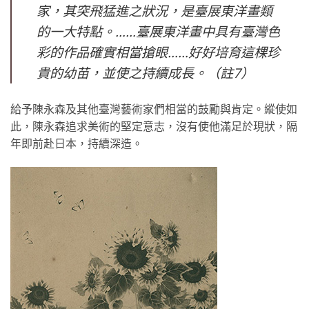
家，其突飛猛進之狀況，是臺展東洋畫類
的一大特點。……臺展東洋畫中具有臺灣色
彩的作品確實相當搶眼……好好培育這棵珍
貴的幼苗，並使之持續成長。（註7）
給予陳永森及其他臺灣藝術家們相當的鼓勵與肯定。縱使如
此，陳永森追求美術的堅定意志，沒有使他滿足於現狀，隔
年即前赴日本，持續深造。