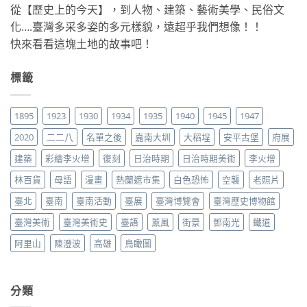
從【歷史上的今天】，到人物、建築、藝術美學、民俗文
化….臺灣多采多姿的多元樣貌，遠超乎我們想像！！
快來看看這塊土地的故事吧！
標籤
1895
1923
1930
1934
1935
1940
1945
1947
2020
二二八
名單之後
嘉南大圳
大稻埕
安平古堡
府展
建築
彩繪李火增
復刻
日治時期
日治時期美術
李火增
林百貨
母語
漫畫
熱蘭遮市集
白色恐怖
空襲
老照片
臺北
臺南
臺南活動
臺展
臺灣博覽會
臺灣歷史博物館
臺灣美術
臺灣美術史
臺語
薰風
街景
鄧南光
鐵道
阿里山
陳澄波
高雄
鳥瞰圖
分類