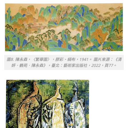
圖8. 陳永森，〈繁華圖〉，膠彩、絹布，1941。 圖片來源：《清
妍．鶴苑．陳永森》，臺北：藝術家出版社，2022，頁77。