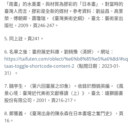
「南畫」的水墨畫，與材質為膠彩的「日本畫」，對當時的
臺灣人而言，膠彩是全新的媒材。參考資料：劉益昌、高業
榮、傅朝卿、蕭瓊瑞，《臺灣美術史綱》，臺北：藝術家出
版社，2009，頁246-247。
5. 同上註，頁241。
6. 名單之後：臺府展史料庫，劉錡豫〈清妍〉。網址：
https://taifuten.com/oblect/%e6%b8%85%e5%a6%8d/#sq
taas-toggle-shortcode-content-2
（點閱日期：2023-01-
31）。
7. 鷗亭生，〈第六回臺展之印象〉。收錄於顏娟英編，《風
景心境：臺灣近代美術文獻導讀（上）》，臺北：雄獅圖書
股份有限公司，2001，頁216-217。
8. 鄭獲義，《臺灣出身的陳永森在日本畫壇之奮鬥史》，頁
16。