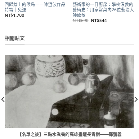
回歸線上的候鳥——陳澄波作品
藝術家的一日廚房：學校沒教的
特寫｜免運
藝術史：用家常菜向26位藝壇大
師致敬
NT$
1,700
原
目
NT$
690
NT$
544
始
前
價
價
。
格：
格：
NT$690。
NT$544。
相關貼文
【名單之後】三點水滋養的高雄畫壇長青樹——鄭獲義