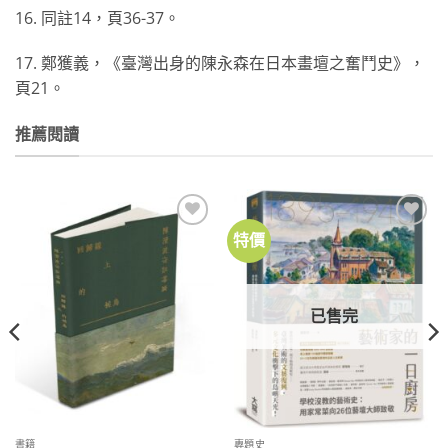
16. 同註14，頁36-37。
17. 鄭獲義，《臺灣出身的陳永森在日本畫壇之奮鬥史》，
頁21。
推薦閱讀
特價
加到
加到
關注
關注
商品
商品
已售完
書籍
專題史