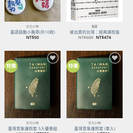
文化小物
書籍
臺語鼓勵小胸章(共10款)
被出賣的台灣：經典譯校版
原
目
NT$
50
NT$
600
NT$
474
始
前
價
價
格：
格：
NT$600。
NT$474。
特價
特價
加到
加到
關注
關注
商品
商品
文化小物
文化小物
臺灣意象護照套 5入優惠組
臺灣意象護照套 (單入)