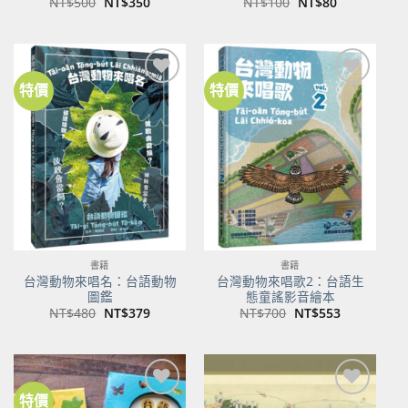
原
目
原
目
NT$
500
NT$
350
NT$
100
NT$
80
始
前
始
前
價
價
價
價
格：
格：
格：
格：
NT$500。
NT$350。
NT$100。
NT$80。
特價
特價
加到
加到
關注
關注
商品
商品
書籍
書籍
台灣動物來唱名：台語動物
台灣動物來唱歌2：台語生
圖鑑
態童謠影音繪本
原
目
原
目
NT$
480
NT$
379
NT$
700
NT$
553
始
前
始
前
價
價
價
價
格：
格：
格：
格：
NT$480。
NT$379。
NT$700。
NT$553。
特價