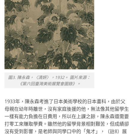
圖3. 陳永森，〈清妍〉，1932。 圖片來源：
《第六回臺灣美術展覽會圖錄》。
1933年，陳永森考進了日本美術學校的日本畫科，由於父
母親在幼年時離世，沒有家庭後援的他，無法像其他留學生
一樣有能力負擔在日費用，所以在上課之餘，陳永森還需要
打零工來賺取學費。雖然他的留學背景相對艱苦，但成績卻
沒有受到影響，是老師與同學口中的「鬼才」，（註8）展