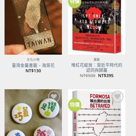
特價
加到
加到
關注
關注
商品
商品
文化小物
書籍
唯紅花綻放：習近平時代的
臺灣金屬書籤 – 海棠花
認同與歸屬
NT$
130
原
目
NT$
500
NT$
395
始
前
價
價
格：
格：
NT$500。
NT$395。
特價
加到
加到
關注
關注
商品
商品