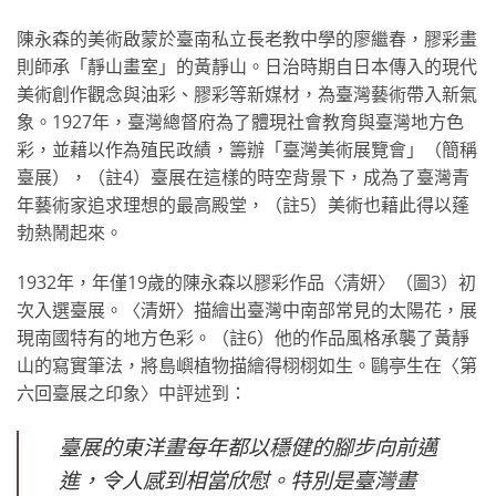
陳永森的美術啟蒙於臺南私立長老教中學的廖繼春，膠彩畫
則師承「靜山畫室」的黃靜山。日治時期自日本傳入的現代
美術創作觀念與油彩、膠彩等新媒材，為臺灣藝術帶入新氣
象。1927年，臺灣總督府為了體現社會教育與臺灣地方色
彩，並藉以作為殖民政績，籌辦「臺灣美術展覽會」（簡稱
臺展），（註4）臺展在這樣的時空背景下，成為了臺灣青
年藝術家追求理想的最高殿堂，（註5）美術也藉此得以蓬
勃熱鬧起來。
1932年，年僅19歲的陳永森以膠彩作品〈清妍〉（圖3）初
次入選臺展。〈清妍〉描繪出臺灣中南部常見的太陽花，展
現南國特有的地方色彩。（註6）他的作品風格承襲了黃靜
山的寫實筆法，將島嶼植物描繪得栩栩如生。鷗亭生在〈第
六回臺展之印象〉中評述到：
臺展的東洋畫每年都以穩健的腳步向前邁
進，令人感到相當欣慰。特別是臺灣畫