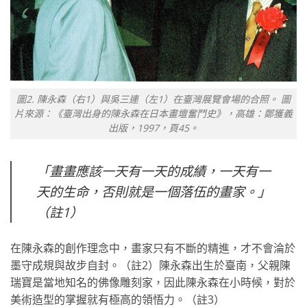
圖2. 陳永森（右1）與吳三連（左1）在臺灣展覽會場的合照。 圖
片來源：《臺灣出身的陳永森在日本畫壇奮鬥史》，高雄：鄭獲義
出版，1997，頁45。
「畫畫應該一天有一天的成績，一天有一
天的生命，否則就是一個落伍的畫家。」
（註1）
在陳永森的創作理念中，畫家只有不斷的精進，才不會淪於
墨守成規與故步自封。（註2）陳永森出生於臺南，父親陳
瑞寶是當地知名的佛像雕刻家，因此陳永森在小時候，對於
美術造型的掌握就有極高的領悟力。（註3）