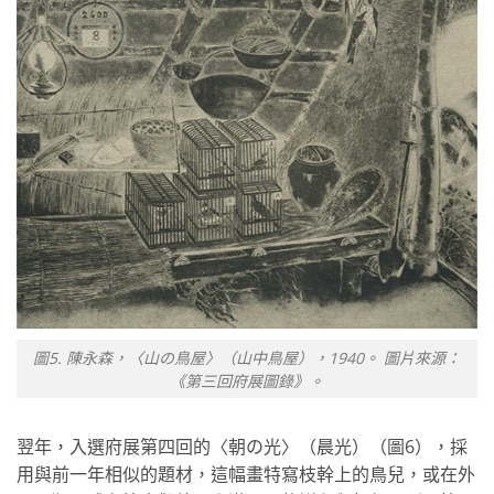
圖5. 陳永森，〈山の鳥屋〉（山中鳥屋），1940。 圖片來源：
《第三回府展圖錄》。
翌年，入選府展第四回的〈朝の光〉（晨光）（圖6），採
用與前一年相似的題材，這幅畫特寫枝幹上的鳥兒，或在外