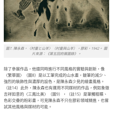
圖7. 陳永森，〈村童と山羊〉（村童與山羊），膠彩，1942。 圖
片來源：《第五回府展圖錄》。
除了參展作品，他還同時進行不同風格的實驗與創新，像
〈繁華圖〉（圖8）是以工筆完成的山水畫，皴筆的減少、
強烈的裝飾性與濃厚的設色，是陳永森少見的繪畫風格。
（註14）此外，陳永森也有運用不同媒材的作品，例如象徵
吉祥如意的〈三鳳比美〉（圖9），（註15）是筆觸粗曠、
色彩交疊的粉彩畫，可見陳永森不只在膠彩領域精進，也嘗
試其他風格與媒材的可能。