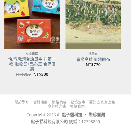
加到
加到
關注
關注
商品
商品
兒童專區
地圖布
佮/教我講台語單字卡 第一
臺灣鳥瞰圖 地圖布
輯+動物篇+點心篇 合購優
NT$
770
惠
原
目
NT$
750
NT$
500
始
前
價
價
格：
格：
NT$750。
NT$500。
關於聚珍
實體店面
網路商店
記憶故事
臺灣古寫真上色
今昔時光機
聯絡我們
Copyright 2026 ©
點子貓科技 ‧ 聚珍臺灣
點子貓科技有限公司 統編：12793890