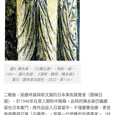
圖9. 陳永森，〈三鳳比美〉，粉彩、紙，
1941。 圖片來源：《清妍．鶴苑．陳永森》，
臺北：藝術家出版社，2022，頁114。
二戰後，延續帝展與新文展的日本美術展覽會（簡稱日
展），於1946年在眾人期盼中開幕。此時的陳永森仍繼續
留在日本奮鬥，將作品投入日展當中，不僅屢獲佳績，更是
兩度獲得日展「白壽賞」，是第一位榮獲的外國畫家。（註