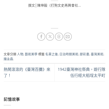
撰文│陳坤毅（打狗文史再興會社...
文章分類
人物
,
藝術美學
標籤
名單之後
,
日治時期美術
,
膠彩畫
,
臺灣美術
,
陳永森
.
熱鬧滾滾的《臺灣百攤》來
1942臺灣神社祭典，遊行隊
了！
伍行經大稻埕太平町
記憶故事