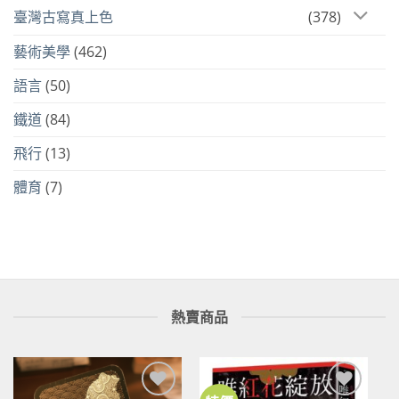
臺灣古寫真上色
(378)
藝術美學
(462)
語言
(50)
鐵道
(84)
飛行
(13)
體育
(7)
熱賣商品