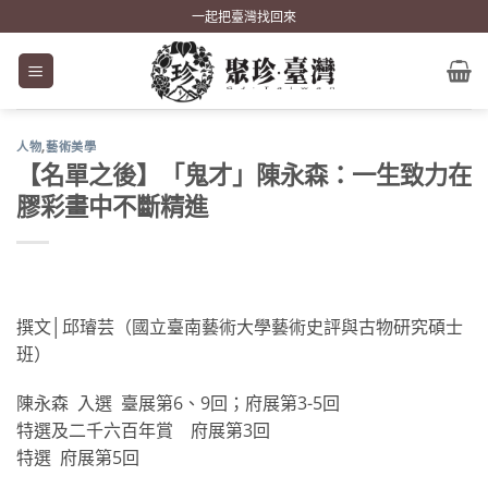
Skip
一起把臺灣找回來
to
content
人物
,
藝術美學
【名單之後】「鬼才」陳永森：一生致力在
膠彩畫中不斷精進
撰文│邱璿芸（國立臺南藝術大學藝術史評與古物研究碩士
班）
陳永森 入選 臺展第6、9回；府展第3-5回
特選及二千六百年賞 府展第3回
特選 府展第5回