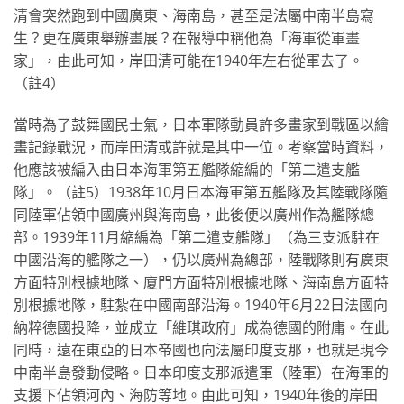
清會突然跑到中國廣東、海南島，甚至是法屬中南半島寫
生？更在廣東舉辦畫展？在報導中稱他為「海軍從軍畫
家」，由此可知，岸田清可能在1940年左右從軍去了。
（註4）
當時為了鼓舞國民士氣，日本軍隊動員許多畫家到戰區以繪
畫記錄戰況，而岸田清或許就是其中一位。考察當時資料，
他應該被編入由日本海軍第五艦隊縮編的「第二遣支艦
隊」。（註5）1938年10月日本海軍第五艦隊及其陸戰隊隨
同陸軍佔領中國廣州與海南島，此後便以廣州作為艦隊總
部。1939年11月縮編為「第二遣支艦隊」（為三支派駐在
中國沿海的艦隊之一），仍以廣州為總部，陸戰隊則有廣東
方面特別根據地隊、廈門方面特別根據地隊、海南島方面特
別根據地隊，駐紮在中國南部沿海。1940年6月22日法國向
納粹德國投降，並成立「維琪政府」成為德國的附庸。在此
同時，遠在東亞的日本帝國也向法屬印度支那，也就是現今
中南半島發動侵略。日本印度支那派遣軍（陸軍）在海軍的
支援下佔領河內、海防等地。由此可知，1940年後的岸田