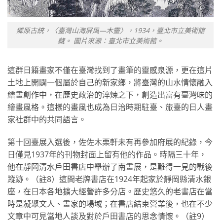
鄉原古統，〈臺灣山海屏風—木靈〉，1934，臺北市立美術館
藏。 圖片來源：臺北市立美術館。
這群日籍畫家不僅在臺灣找到了畫筆的靈感泉源，更在這片
土地上開闢一個屬於自己的新家鄉，將臺灣的山水情懷融入
繪畫創作中，在歷史政治的淬煉之下，創造出富有臺灣味的
繪畫風格。這樣的畫風也成為日治時期駐臺、旅臺的日人畫
家社群中的共同語言。
第十回臺展入選後，佐佐木栗軒未有再參加府展的紀錄，今
日僅見1937年的刊物封面上留有他的作品。時隔三十年，
他在靜岡清水戶田書店中舉辦了南畫展，是難得一見的戰後
蹤跡。（註8）這間老牌書店在1924年起家於靜岡縣清水銀
座，在日本各地擴大經營許多分店。歷史悠久的老書店在當
時是凝聚文人、畫家的場域；在書店結束營業後，也在不少
文章中可見當地人談及對於戶田書店的思念情懷。（註9）