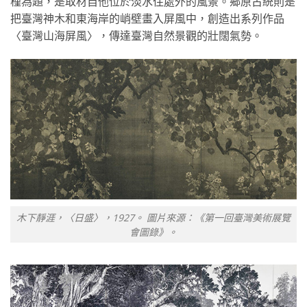
槿為題，是取材自他位於淡水住處外的風景。鄉原古統則是
把臺灣神木和東海岸的峭壁畫入屏風中，創造出系列作品
〈臺灣山海屏風〉，傳達臺灣自然景觀的壯闊氣勢。
木下靜涯，〈日盛〉，1927。 圖片來源：《第一回臺灣美術展覽
會圖錄》。