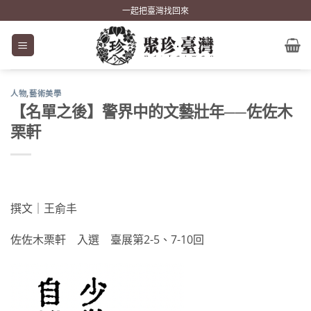
Skip
一起把臺灣找回來
to
content
人物
,
藝術美學
【名單之後】警界中的文藝壯年──佐佐木
栗軒
撰文｜王俞丰
佐佐木栗軒 入選 臺展第2-5、7-10回