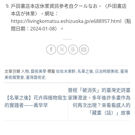
戶田書店本店休業資訊參考自クールなお，〈戶田書店
本店が休業〉，網址：
https://livingkomatsu.eshizuoka.jp/e688957.html（點
閱日期：2024-01-08）。
文章分類
人物
,
藝術美學
標籤
佐佐木栗軒
,
名單之後
,
日治時期美術
,
臺灣
美術展覽會
,
臺灣藝術史
.
曾經「被消失」的臺灣史詩畫
【名單之後】花卉與植物寫生
家陳澄波，多年後許多畫作為
的實踐者——黃早早
何再次出現？來看看感人的
「藏畫（話）」故事