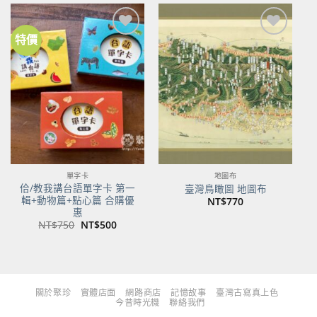
NT$480。
NT$379。
NT$700。
NT$553。
特價
加到
加到
關注
關注
商品
商品
單字卡
地圖布
佮/教我講台語單字卡 第一
臺灣鳥瞰圖 地圖布
輯+動物篇+點心篇 合購優
NT$
770
惠
原
目
NT$
750
NT$
500
始
前
價
價
格：
格：
NT$750。
NT$500。
關於聚珍
實體店面
網路商店
記憶故事
臺灣古寫真上色
今昔時光機
聯絡我們