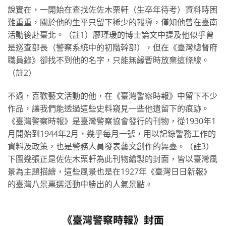
說實在，一開始在查找佐佐木栗軒（生卒年待考）資料時困
難重重，關於他的生平只留下稀少的報導，僅知他曾在臺南
活動後赴臺北。（註1）廖瑾瑗的博士論文中提及他似乎曾
是巡查部長（警察系統中的初階幹部），但在《臺灣總督府
職員錄》卻找不到他的名字，只能無緣暫時放棄這條線。
（註2）
不過，喜歡藝文活動的他，在《臺灣警察時報》中留下不少
作品，讓我們能透過這些史料窺見一些他遺留下的痕跡。
《臺灣警察時報》是臺灣警察協會發行的刊物，從1930年1
月開始到1944年2月，幾乎每月一號，用以記錄警務工作的
資料及政策，也是警務人員發表藝文創作的舞臺。（註3）
下圖幾張正是佐佐木栗軒為此刊物繪製的封面，皆以臺灣風
景為主題描繪，這些風景也是在1927年《臺灣日日新報》
的臺灣八景票選活動中勝出的人氣景點。