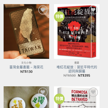
特價
加到
加到
關注
關注
商品
商品
文化小物
書籍
唯紅花綻放：習近平時代的
臺灣金屬書籤 – 海棠花
認同與歸屬
NT$
130
原
目
NT$
500
NT$
395
始
前
價
價
格：
格：
NT$500。
NT$395。
特價
加到
加到
關注
關注