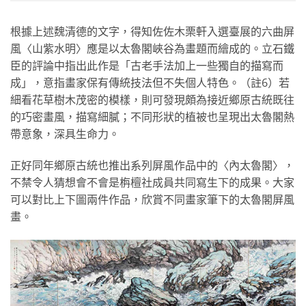
根據上述魏清德的文字，得知佐佐木栗軒入選臺展的六曲屏
風〈山紫水明〉應是以太魯閣峽谷為畫題而繪成的。立石鐵
臣的評論中指出此作是「古老手法加上一些獨自的描寫而
成」，意指畫家保有傳統技法但不失個人特色。（註6）若
細看花草樹木茂密的模樣，則可發現頗為接近鄉原古統既往
的巧密畫風，描寫細膩；不同形狀的植被也呈現出太魯閣熱
帶意象，深具生命力。
正好同年鄉原古統也推出系列屏風作品中的〈內太魯閣〉，
不禁令人猜想會不會是栴檀社成員共同寫生下的成果。大家
可以對比上下圖兩件作品，欣賞不同畫家筆下的太魯閣屏風
畫。