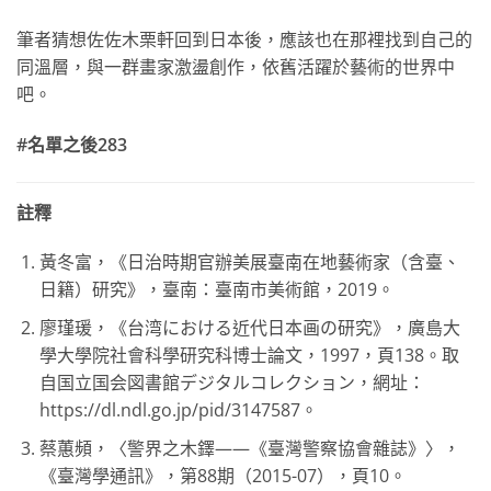
筆者猜想佐佐木栗軒回到日本後，應該也在那裡找到自己的
同溫層，與一群畫家激盪創作，依舊活躍於藝術的世界中
吧。
#名單之後283
註釋
黃冬富，《日治時期官辦美展臺南在地藝術家（含臺、
日籍）研究》，臺南：臺南市美術館，2019。
廖瑾瑗，《台湾における近代日本画の研究》，廣島大
學大學院社會科學研究科博士論文，1997，頁138。取
自国立国会図書館デジタルコレクション，網址：
https://dl.ndl.go.jp/pid/3147587。
蔡蕙頻，〈警界之木鐸——《臺灣警察協會雜誌》〉，
《臺灣學通訊》，第88期（2015-07），頁10。