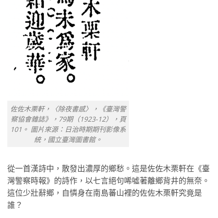
佐佐木栗軒，〈除夜書感〉，《臺灣警
察協會雜誌》，79期（1923-12），頁
101。 圖片來源：日治時期期刊影像系
統，國立臺灣圖書館。
從一首漢詩中，散發出濃厚的鄉愁。這是佐佐木栗軒在《臺
灣警察時報》的詩作，以七言絕句唏噓著離鄉背井的無奈。
這位少壯辭鄉，自憐身在南島蕃山裡的佐佐木栗軒究竟是
誰？