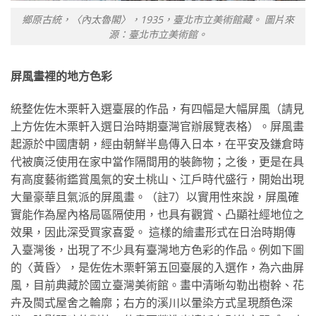
鄉原古統，〈內太魯閣〉，1935，臺北市立美術館藏。 圖片來
源：臺北市立美術館。
屏風畫裡的地方色彩
統整佐佐木栗軒入選臺展的作品，有四幅是大幅屏風（請見
上方佐佐木栗軒入選日治時期臺灣官辦展覽表格）。屏風畫
起源於中國唐朝，經由朝鮮半島傳入日本，在平安及鎌倉時
代被廣泛使用在家中當作隔間用的裝飾物；之後，更是在具
有高度藝術鑑賞風氣的安土桃山、江戶時代盛行，開始出現
大量豪華且氣派的屏風畫。（註7）以實用性來說，屏風確
實能作為屋內格局區隔使用，也具有觀賞、凸顯社經地位之
效果，因此深受買家喜愛。 這樣的繪畫形式在日治時期傳
入臺灣後，出現了不少具有臺灣地方色彩的作品。例如下圖
的〈黃昏〉，是佐佐木栗軒第五回臺展的入選作，為六曲屏
風，目前典藏於國立臺灣美術館。畫中清晰勾勒出樹幹、花
卉及閩式屋舍之輪廓；右方的溪川以暈染方式呈現顏色深