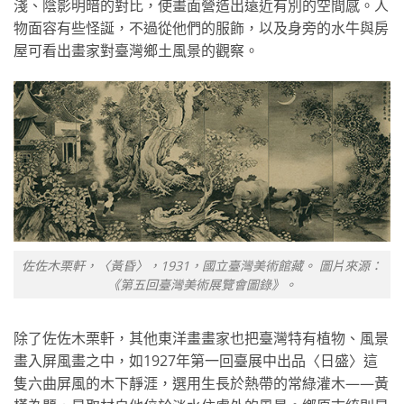
淺、陰影明暗的對比，使畫面營造出遠近有別的空間感。人
物面容有些怪誕，不過從他們的服飾，以及身旁的水牛與房
屋可看出畫家對臺灣鄉土風景的觀察。
佐佐木栗軒，〈黃昏〉，1931，國立臺灣美術館藏。 圖片來源：
《第五回臺灣美術展覽會圖錄》。
除了佐佐木栗軒，其他東洋畫畫家也把臺灣特有植物、風景
畫入屏風畫之中，如1927年第一回臺展中出品〈日盛〉這
隻六曲屏風的木下靜涯，選用生長於熱帶的常綠灌木——黃