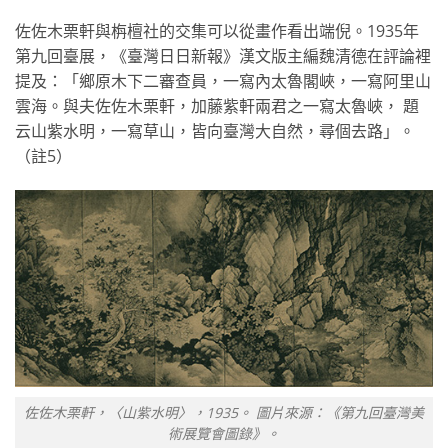
佐佐木栗軒與栴檀社的交集可以從畫作看出端倪。1935年
第九回臺展，《臺灣日日新報》漢文版主編魏清德在評論裡
提及：「鄉原木下二審查員，一寫內太魯閣峽，一寫阿里山
雲海。與夫佐佐木栗軒，加藤紫軒兩君之一寫太魯峽， 題
云山紫水明，一寫草山，皆向臺灣大自然，尋個去路」。
（註5）
佐佐木栗軒，〈山紫水明〉，1935。 圖片來源：《第九回臺灣美
術展覽會圖錄》。