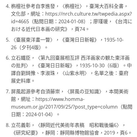
栴檀社參考自李進發，〈栴檀社〉，臺灣大百科全書，
文化部，網址：https://nrch.culture.tw/twpedia.aspx?
id=4665（點閱日期：2024-01-08）；廖瑾瑗，《台湾に
おける近代日本画の研究》，頁74。
〈臺展東洋畫一瞥〉，《臺灣日日新報》，1935-10-
26（夕刊4版）。
立石鐵臣，〈第九回臺展相互評 西洋画家の観た東洋画
の批判〉，《臺灣日日新報》，1935-10-30（6版）。中
譯自劉錡豫、李淑珠，〈山紫水明〉，名單之後：臺府
展史料庫。
屏風起源參考自須藤崇，〈屏風の豆知識〉，本間美術
館，網址：https://www.homma-
museum.or.jp/2017/09/25/?post_type=column（點閱
日期：2024-01-04）。
立花義彰，〈靜岡近代美術年表稿 昭和戰後編6〉，
《研究紀要》，靜岡：靜岡縣博物館協會，2019，頁6。