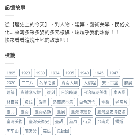
記憶故事
從【歷史上的今天】，到人物、建築、藝術美學、民俗文
化….臺灣多采多姿的多元樣貌，遠超乎我們想像！！
快來看看這塊土地的故事吧！
標籤
1895
1923
1930
1934
1935
1940
1945
1947
2020
二二八
名單之後
嘉南大圳
大稻埕
安平古堡
府展
建築
彩繪李火增
復刻
日治時期
日治時期美術
李火增
林百貨
母語
漫畫
熱蘭遮市集
白色恐怖
空襲
老照片
臺北
臺南
臺南活動
臺展
臺灣博覽會
臺灣歷史博物館
臺灣美術
臺灣美術史
臺語
薰風
街景
鄧南光
鐵道
阿里山
陳澄波
高雄
鳥瞰圖