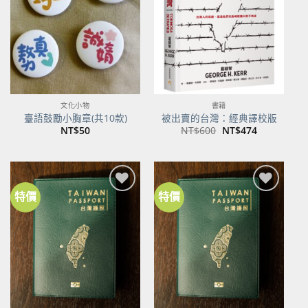
商品
商品
文化小物
書籍
臺語鼓勵小胸章(共10款)
被出賣的台灣：經典譯校版
原
目
NT$
50
NT$
600
NT$
474
始
前
價
價
格：
格：
NT$600。
NT$474。
特價
特價
加到
加到
關注
關注
商品
商品