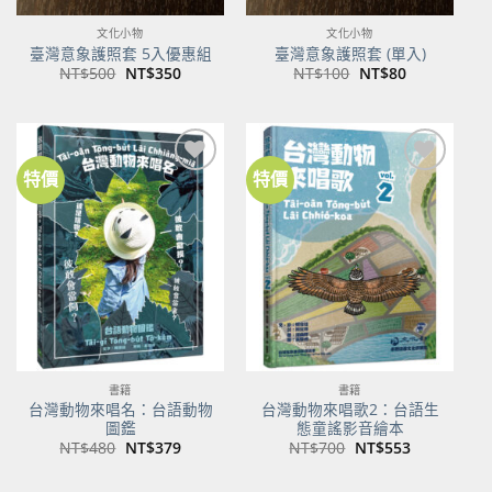
文化小物
文化小物
臺灣意象護照套 5入優惠組
臺灣意象護照套 (單入)
原
目
原
目
NT$
500
NT$
350
NT$
100
NT$
80
始
前
始
前
價
價
價
價
格：
格：
格：
格：
NT$500。
NT$350。
NT$100。
NT$80。
特價
特價
加到
加到
關注
關注
商品
商品
書籍
書籍
台灣動物來唱名：台語動物
台灣動物來唱歌2：台語生
圖鑑
態童謠影音繪本
原
目
原
目
NT$
480
NT$
379
NT$
700
NT$
553
始
前
始
前
價
價
價
價
格：
格：
格：
格：