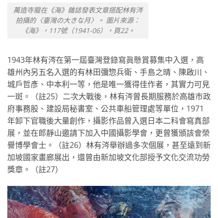
萬造寺龍在《海》雜誌發表文章搭配林有涔
拍攝的〈臺灣の大きな月〉。 圖片來源：
《海》，117號（1941-06），頁22。
1943年林有涔在第一屆臺灣登錄寫眞懸賞募集中入選，高
雄州內另五名入選的有林田彌惣兵衛、手島之晴、陳啟川、
城戶哲彥、中本利一等，他是唯一獲得佳作者，其實力可見
一斑。（註25）二次大戰後，林有涔曾長期服務於高雄市政
府事務股、建設局秘書室、公共車船管理處等單位，1971
年卸下官職後大量創作，攝影作品曾入選日本二科會寫真部
展，並在郎靜山邀請下加入中國攝影學會，更曾獲頒該會榮
譽博學會士。（註26）林有涔舉辦過多次個展，甚至遠到新
加坡國家畫廊展出，還曾由新加坡文化部授予文化交流功勞
獎章。（註27）