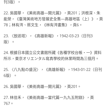
刊3版）。
22. 吳國華，《美術高雄—開元篇》，頁201；洪根深、朱
能榮，《臺灣美術地方發展史全集—高雄地區（上）》，頁
78；林有涔、蔡文生，《林有涔畫集》，頁6。
23. 〈放送塔〉，《高雄新報》，1942-03-23（日刊3
版）。
24. 根據日本國立公文書館所藏《各種学校台帳・一》資料
所示，東京オリエンタル寫真學校的休業時間為三個月。
25. 〈八九點の盛況〉，《高雄新報》，1943-01-22（日刊
6版）。
26. 吳國華，《美術高雄—開元篇》，頁201。
27. 林佳禾，《美術高雄—當代篇一九九五附錄》，頁
767。