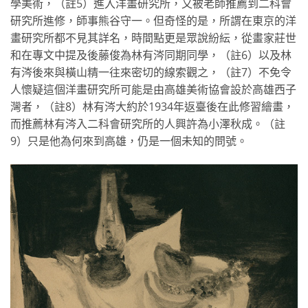
學美術，（註5）進入洋畫研究所，又被老師推薦到二科會
研究所進修，師事熊谷守一。但奇怪的是，所謂在東京的洋
畫研究所都不見其詳名，時間點更是眾說紛紜，從畫家莊世
和在專文中提及後藤俊為林有涔同期同學，（註6）以及林
有涔後來與橫山精一往來密切的線索觀之，（註7）不免令
人懷疑這個洋畫研究所可能是由高雄美術協會設於高雄西子
灣者，（註8）林有涔大約於1934年返臺後在此修習繪畫，
而推薦林有涔入二科會研究所的人興許為小澤秋成。（註
9）只是他為何來到高雄，仍是一個未知的問號。