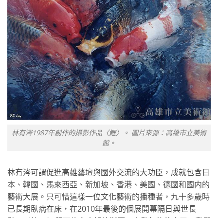
林有涔1987年創作的攝影作品〈鯉〉。 圖片來源：高雄市立美術
館。
林有涔可謂促進高雄藝壇與國外交流的大功臣，成就包含日
本、韓國、馬來西亞、新加坡、香港、美國、德國和國内的
藝術大展。只可惜這樣一位文化藝術的播種者，九十多歲時
已長期臥病在床，在2010年最後的個展開幕隔日與世長