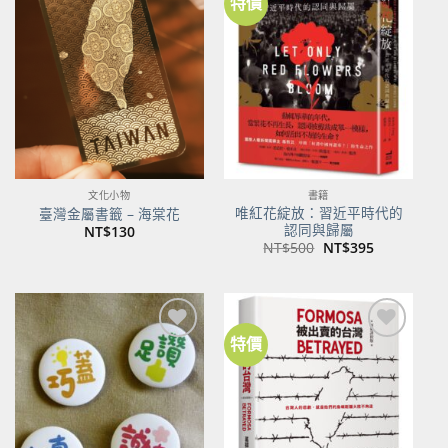
特價
加到
加到
關注
關注
商品
商品
文化小物
書籍
唯紅花綻放：習近平時代的
臺灣金屬書籤 – 海棠花
認同與歸屬
NT$
130
原
目
NT$
500
NT$
395
始
前
價
價
格：
格：
NT$500。
NT$395。
特價
加到
加到
關注
關注
商品
商品