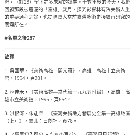
辭，（註28）留下許多未解的謎題。十數年後的今天，我們
回顧那段被遺漏的「富雄」歲月，探究影響林有涔美術人生
的重要過程之餘，也提醒眾人當前臺灣藝術史接續再研究的
關鍵所在。
#
名單之後287
註釋
1. 吳國華，《美術高雄—開元篇》，高雄：高雄市立美術
館，1994，頁201。
2. 林佳禾，《美術高雄—當代篇一九九五附錄》，高雄：高
雄市立美術館，1995，頁664。
3. 洪根深、朱能榮，《臺灣美術地方發展史全集—高雄地區
（上）》，臺北：日創社，頁78。
4. 〈臺展初入選の 人たちの喜び〉，《臺灣日日新報》，