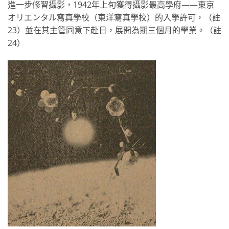
進一步修習攝影，1942年上旬獲得攝影最高學府——東京
オリエンタル寫真學校（東洋寫真學校）的入學許可，（註
23）並在其主管同意下赴日，展開為期三個月的學業。（註
24）