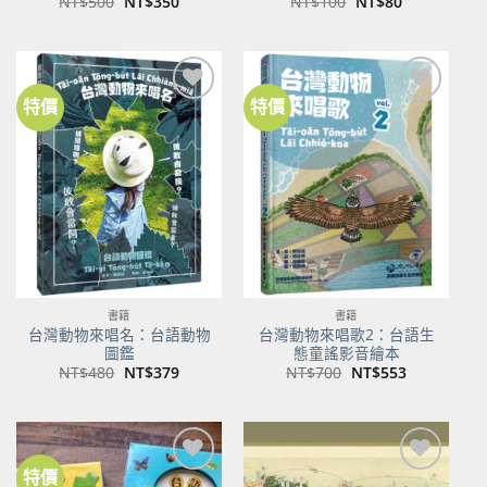
原
目
原
目
NT$
500
NT$
350
NT$
100
NT$
80
始
前
始
前
價
價
價
價
格：
格：
格：
格：
NT$500。
NT$350。
NT$100。
NT$80。
特價
特價
加到
加到
關注
關注
商品
商品
書籍
書籍
台灣動物來唱名：台語動物
台灣動物來唱歌2：台語生
圖鑑
態童謠影音繪本
原
目
原
目
NT$
480
NT$
379
NT$
700
NT$
553
始
前
始
前
價
價
價
價
格：
格：
格：
格：
NT$480。
NT$379。
NT$700。
NT$553。
特價