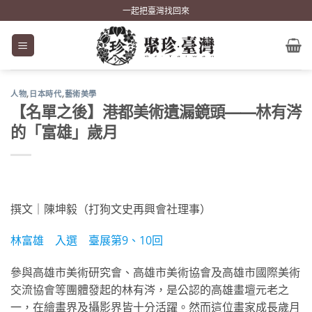
Skip
一起把臺灣找回來
to
content
人物
,
日本時代
,
藝術美學
【名單之後】港都美術遺漏鏡頭——林有涔
的「富雄」歲月
撰文｜陳坤毅（打狗文史再興會社理事）
林富雄 入選 臺展第9、10回
參與高雄市美術研究會、高雄市美術協會及高雄市國際美術
交流協會等團體發起的林有涔，是公認的高雄畫壇元老之
一，在繪畫界及攝影界皆十分活躍。然而這位畫家成長歲月