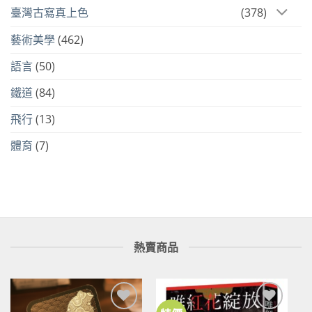
臺灣古寫真上色
(378)
藝術美學
(462)
語言
(50)
鐵道
(84)
飛行
(13)
體育
(7)
熱賣商品