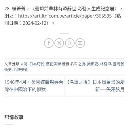
28. 楊菁菁，〈藝壇前輩林有涔辭世 彩藝人生成紀念展〉，
網址：https://art.ltn.com.tw/article/paper/365595（點
閱日期：2024-02-12）。
文章分類
人物
,
日本時代
,
藝術美學
標籤
名單之後
,
攝影史
,
林有涔
,
臺灣藝
術史
,
高雄美術
.
1946年4月，美國媒體報導台
【名單之後】日本風景畫的創
灣在中國治下的慘狀
新──矢澤弦月
記憶故事