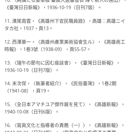
10. 〈絢爛たる豪華版 臺展入選畫發表 輝く新人の進出〉，
《臺灣日日新報》，1936-10-19（日刊7版）。
11. 濱尾南雲，《高雄州下官民職員錄》，高雄：高雄ニイ
タカ社，1937，頁13。
12. 西澤基一，〈高雄州產業美術協會生ル〉，《高雄商工
時報》，1卷3號（1938-09），頁55-57。
13. 〈瑞午の節句に因む座談會〉，《臺灣日日新報》，
1936-10-19（日刊7版）。
14. 末次保，〈執筆者紹介〉，《民俗臺灣》，1卷2期
（1941-08），頁19。
15. 〈全日本アマチユア傑作展を見て〉，《高雄新報》，
1940-10-08（日刊6版）。
16. 〈寫眞文化と指導者の責務（一）〉，《高雄新報》，