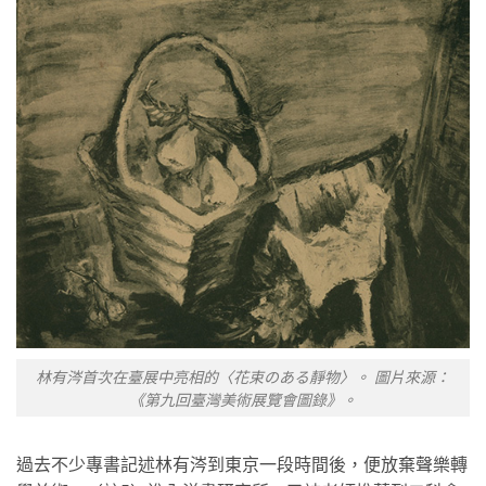
林有涔首次在臺展中亮相的〈花束のある靜物〉。 圖片來源：
《第九回臺灣美術展覽會圖錄》。
過去不少專書記述林有涔到東京一段時間後，便放棄聲樂轉