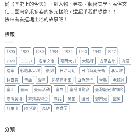
從【歷史上的今天】，到人物、建築、藝術美學、民俗文
化….臺灣多采多姿的多元樣貌，遠超乎我們想像！！
快來看看這塊土地的故事吧！
標籤
1895
1923
1930
1934
1935
1940
1945
1947
2020
二二八
名單之後
嘉南大圳
大稻埕
安平古堡
府展
建築
彩繪李火增
復刻
日治時期
日治時期美術
李火增
林百貨
母語
漫畫
熱蘭遮市集
白色恐怖
空襲
老照片
臺北
臺南
臺南活動
臺展
臺灣博覽會
臺灣歷史博物館
臺灣美術
臺灣美術史
臺語
薰風
街景
鄧南光
鐵道
阿里山
陳澄波
高雄
鳥瞰圖
分類