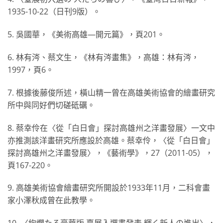
1935-10-22（日刊9版）。
5. 吳國華，《美術高雄—開元篇》，頁201。
6. 林有涔、蔡文生，《林有涔畫集》，高雄：林有涔，
1997，頁6。
7. 根據後藤俊所述，橫山精一曾在高雄美術協會的繪畫研究
所中與同好們切磋砥礪。
8. 蔡幸伶在〈從「白日會」探討高雄州之洋畫發展〉一文中
亦推測該洋畫研究所應設於高雄。蔡幸伶，〈從「白日會」
探討高雄州之洋畫發展〉，《藝術學》，27（2011-05），
頁167-220。
9. 高雄美術協會繪畫研究所開設於1933年11月，二科會畫
家小澤秋成曾在此教學。