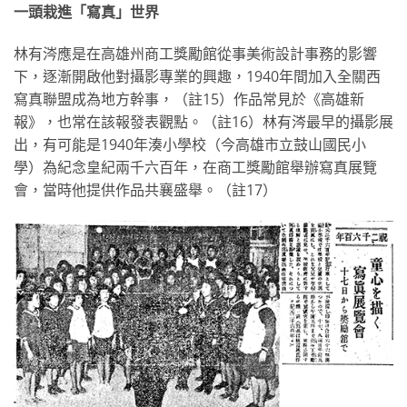
一頭栽進「寫真」世界
林有涔應是在高雄州商工獎勵館從事美術設計事務的影響
下，逐漸開啟他對攝影專業的興趣，1940年間加入全關西
寫真聯盟成為地方幹事，（註15）作品常見於《高雄新
報》，也常在該報發表觀點。（註16）林有涔最早的攝影展
出，有可能是1940年湊小學校（今高雄市立鼓山國民小
學）為紀念皇紀兩千六百年，在商工獎勵館舉辦寫真展覽
會，當時他提供作品共襄盛舉。（註17）