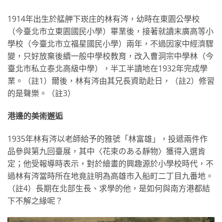
1914年出生於艋舺下崁庄的林有涔，幼時在東園公學校
（今臺北市立東園國民小學）畢業後，接著就讀末廣高等小
學校（今臺北市立福星國民小學）兩年，不過因家中經濟驟
變，只好放棄後續一般中學校教育，改入曹洞宗中學林（今
臺北市私立泰北高級中學），半工半讀地在1932年完成學
業。（註1）爾後，林有涔由其兄長資助赴日，（註2）修習
的是聲樂。（註3）
港邊的美術邂逅
1935年林有涔以老師給予的雅號「林富雄」，投遞兩件作
品參與第九回臺展，其中〈花束のある靜物〉獲得入選肯
定；他受報導時表示，對於繪畫的興趣源於小學校時代，不
過林有涔當時所在地竟註明為高雄市入船町二丁目九番地。
（註4）長期在北部生長、求學的他，是如何與南方港都結
下不解之緣呢？