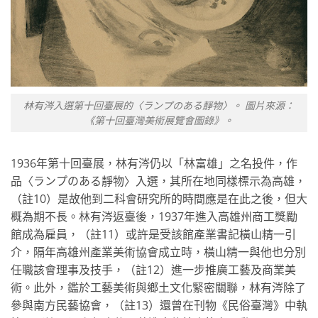
林有涔入選第十回臺展的〈ランプのある靜物〉。 圖片來源：
《第十回臺灣美術展覽會圖錄》。
1936年第十回臺展，林有涔仍以「林富雄」之名投件，作
品〈ランプのある靜物〉入選，其所在地同樣標示為高雄，
（註10）是故他到二科會研究所的時間應是在此之後，但大
概為期不長。林有涔返臺後，1937年進入高雄州商工獎勵
館成為雇員，（註11）或許是受該館產業書記橫山精一引
介，隔年高雄州產業美術協會成立時，橫山精一與他也分別
任職該會理事及技手，（註12）進一步推廣工藝及商業美
術。此外，鑑於工藝美術與鄉土文化緊密關聯，林有涔除了
參與南方民藝協會，（註13）還曾在刊物《民俗臺灣》中執