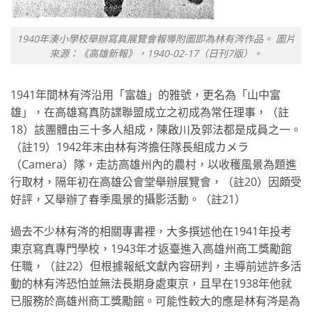
1940年湊小學校舉辦寫真展覽會報導附圖即為林有涔作品。 圖片
來源：《高雄新報》，1940-02-17（日刊7版）。
1941年間林有涔沿用「富雄」的雅號，更名為「山中富
雄」，在高雄寫真防諜聯盟成立之初成為常任理事，（註
18）該團體由三十多人組成，陳啟川及郭法都是成員之一。
（註19）1942年末由林有涔擔任隊長組成カメラ
（Camera）隊，走訪高雄州內的農村，以收穫風景為題進
行取材，隔年初在高雄公會堂舉辦展覽會，（註20）因頗受
好評，又舉辦了春季風景的攝影活動。（註21）
過去不少林有涔的相關專書裡，大多撰述他在1941年投考
東京寫真專門學校，1943年才返臺進入高雄州商工獎勵館
任職，（註22）但根據報紙文獻內容研判，主導前述許多活
動的林有涔恐怕並無法長期身處東京，且早在1938年他就
已服務於高雄州商工獎勵館。可能性較大的應是林有涔是為