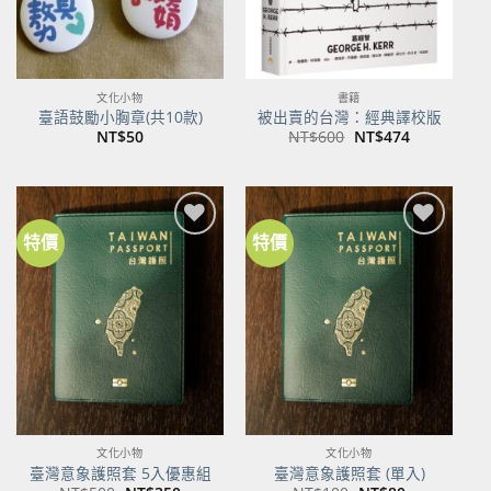
文化小物
書籍
臺語鼓勵小胸章(共10款)
被出賣的台灣：經典譯校版
原
目
NT$
50
NT$
600
NT$
474
始
前
價
價
格：
格：
NT$600。
NT$474。
特價
特價
加到
加到
關注
關注
商品
商品
文化小物
文化小物
臺灣意象護照套 5入優惠組
臺灣意象護照套 (單入)