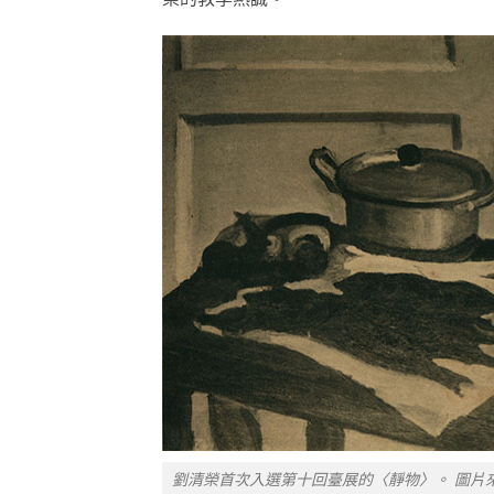
劉清榮首次入選第十回臺展的〈靜物〉。 圖片