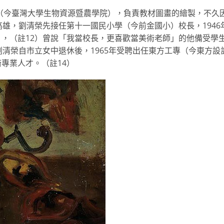
部（今臺灣大學生物資源暨農學院），負責教材圖畫的繪製，不久
高雄，劉清榮先接任第十一國民小學（今前金國小）校長，1946
，（註12）曾說「我當校長，更喜歡當美術老師」的他備受學
劉清榮自市立女中退休後，1965年受聘出任東方工專（今東方設
專業人才。（註14）