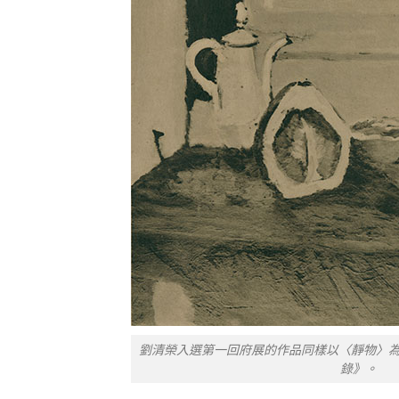
劉清榮入選第一回府展的作品同樣以〈靜物〉為
錄》。