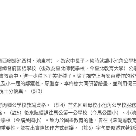
湖縣西嶼鄉池西村、池東村），為家中長子，幼時就讀小池角公學
臺灣總督府國語學校（後改為臺北師範學校，今臺北教育大學）公
圖畫教育中，進一步種下了美術種子。除了課堂上有安東豐作的教
以及小一屆的鄭獲義、廖繼春、李梅樹共同研習繪畫，並利用假
現十分優異。（註3）
獲得丙種公學校教諭資格，（註4）首先回到母校小池角公學校服
資格，（註5）後來陸續調往馬公第一公學校（今馬公國小）、小
公學校（今講美國小）。致力於圖畫教育的他，曾在《澎湖廳教
的重要性，並提出實際操作方式建議，（註6）字句間似透露著劉