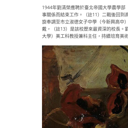
1944年劉清榮應聘於臺北帝國大學農學
事關係而結束工作。（註11）二戰後回到
旋奉調至市立淑德女子中學（今新興高中）
戴，（註13）是該校歷來最資深的校長。
大學）美工科教授兼科主任，持續培育美術