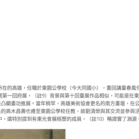
營所在的高雄，任職於東園公學校（今大同國小），重回講臺春風
入選第一回府展，（註9）背景與第十回臺展作品相似，可能是在
來凸顯畫功進展。當年稍早，高雄美術協會更名的南方畫壇，在
員的高木昌壽也甫至東園公學校任教，故劉清榮與其交流並參與
導中，還特別提到有東光會展經歷的成員，（註10）略證實了淵源