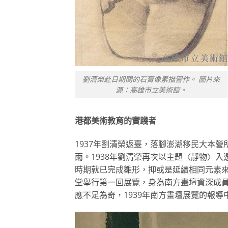
劉清榮赴日期間的石膏像素描習作。 圖片來
源：高雄市立美術館。
港都美術教育的實踐者
1937年劉清榮返臺，落腳澎湖移民大本
雨。1938年劉清榮再次以主題〈靜物〉
時期就已完成雛形，抑或是延續相同元素
堂舉行第一回展覽，身為南方畫壇資深成
應不足為奇，1939年南方畫壇展覽的報