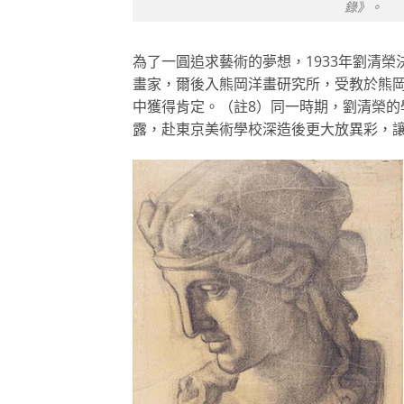
錄》。
為了一圓追求藝術的夢想，1933年劉清
畫家，爾後入熊岡洋畫研究所，受教於熊岡
中獲得肯定。（註8）同一時期，劉清榮
露，赴東京美術學校深造後更大放異彩，