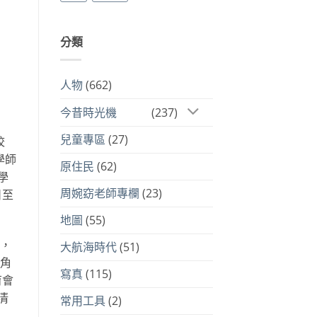
分類
人物
(662)
今昔時光機
(237)
兒童專區
(27)
校
學師
原住民
(62)
學
周婉窈老師專欄
(23)
日至
地圖
(55)
務，
大航海時代
(51)
池角
寫真
(115)
育會
清
常用工具
(2)