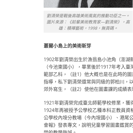
劉清榮是戰後高雄美術風氣的推動功臣之一。
圖片來源：《前輩美術教育家—劉清榮》，高
雄：積禪藝術，1998，無頁碼。
蕞爾小島上的美術新芽
1902年劉清榮出生於漁翁島小池角（澎
（今池東國小），畢業後於1917年考入
範部乙科，（註1）他大概也是在此時的
指導，私下劉清榮還常與同級的郭柏川，
郊外寫生，（註2）使他在圖畫課的成績表
1921年劉清榮完成臺北師範學校修業，
1924年再被授予公學校乙種本科正教員
公學校內垵分教場（今內垵國小）、港尾
會報》發表專文，說明兒童學習圖畫鑑賞
榮的教學熱誠。