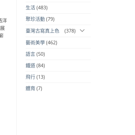
生活
(483)
聚珍活動
(79)
西洋
臺展
臺灣古寫真上色
(378)
嶄
藝術美學
(462)
語言
(50)
鐵道
(84)
飛行
(13)
體育
(7)