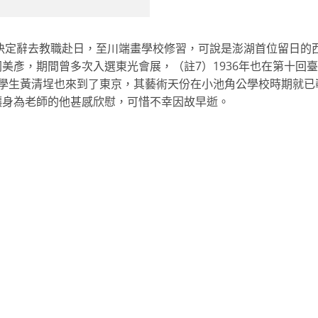
榮決定辭去教職赴日，至川端畫學校修習，可說是澎湖首位留日的
美彥，期間曾多次入選東光會展，（註7）1936年也在第十回
的學生黃清埕也來到了東京，其藝術天份在小池角公學校時期就已
讓身為老師的他甚感欣慰，可惜不幸因故早逝。