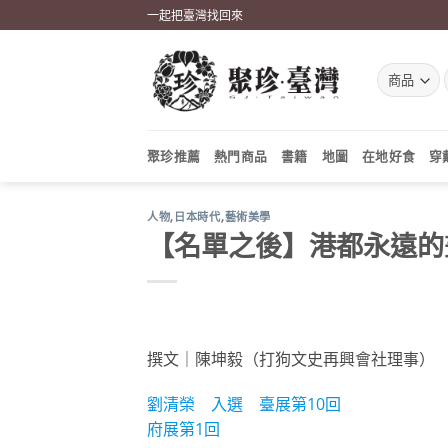
Skip
一起把臺灣找回來
to
content
聚珍推薦
熱門商品
書籍
地圖
在地好食
穿
人物
,
日本時代
,
藝術美學
【名單之後】港都永遠的
撰文｜陳坤毅（打狗文史再興會社理事）
劉清榮 入選 臺展第10回
府展第1回