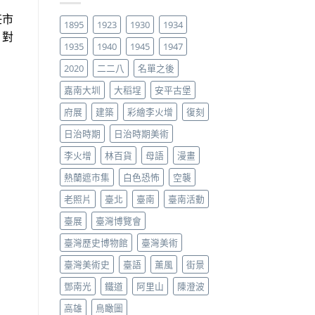
任市
1895
1923
1930
1934
，對
1935
1940
1945
1947
2020
二二八
名單之後
嘉南大圳
大稻埕
安平古堡
府展
建築
彩繪李火增
復刻
日治時期
日治時期美術
李火增
林百貨
母語
漫畫
熱蘭遮市集
白色恐怖
空襲
老照片
臺北
臺南
臺南活動
臺展
臺灣博覽會
臺灣歷史博物館
臺灣美術
臺灣美術史
臺語
薰風
街景
鄧南光
鐵道
阿里山
陳澄波
高雄
鳥瞰圖