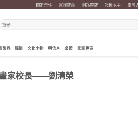
關於聚珍
實體店面
網路商店
記憶故事
臺灣
搜
尋
關
鍵
字:
戴飾品
鐵道
文化小物
明信片
桌遊
兒童專區
畫家校長——劉清榮