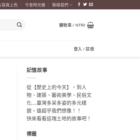
古寫真上色
今昔時光機
聯絡我們
購物車 /
NT$
0
登入 / 註冊
記憶故事
從【歷史上的今天】，到人
物、建築、藝術美學、民俗文
化….臺灣多采多姿的多元樣
貌，遠超乎我們想像！！
快來看看這塊土地的故事吧！
標籤