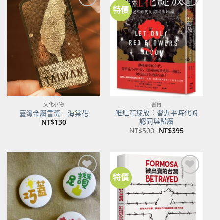
特價
加到
加到
關注
關注
商品
商品
文化小物
書籍
唯紅花綻放：習近平時代的
臺灣金屬書籤 – 海棠花
認同與歸屬
NT$
130
原
目
NT$
500
NT$
395
始
前
價
價
格：
格：
NT$500。
NT$395。
特價
加到
加到
關注
關注
商品
商品