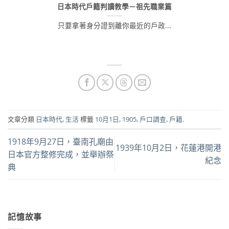
日本時代戶籍判讀教學－祖先職業篇
只要拿著身分證到離你最近的戶政...
文章分類
日本時代
,
生活
標籤
10月1日
,
1905
,
戶口調查
,
戶籍
.
1918年9月27日，臺南孔廟由
1939年10月2日，花蓮港開港
日本官方整修完成，並舉辦祭
紀念
典
記憶故事