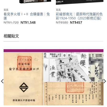
寫真
寫真
看見李火增Ⅰ+Ⅱ 合購優惠｜免
彩繪鄧南光：還原時代瑰麗的色
運
彩1924-1950（2023新修訂版）
原
目
原
目
NT$
1,720
NT$
1,548
NT$
580
NT$
457
始
前
始
前
價
價
價
價
。
格：
格：
格：
格：
NT$1,720。
NT$1,548。
NT$580。
NT$457。
相關貼文