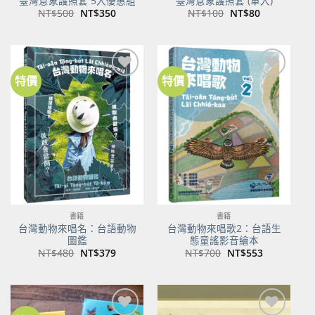
臺灣意象護照套 5入優惠組
臺灣意象護照套 (單入)
原
目
原
目
NT$
500
NT$
350
NT$
100
NT$
80
始
前
始
前
價
價
價
價
格：
格：
格：
格：
NT$500。
NT$350。
NT$100。
NT$80。
特價
特價
加到
加到
關注
關注
商品
商品
書籍
書籍
台灣動物來唱名：台語動物
台灣動物來唱歌2：台語生
圖鑑
態童謠影音繪本
原
目
原
目
NT$
480
NT$
379
NT$
700
NT$
553
始
前
始
前
價
價
價
價
格：
格：
格：
格：
NT$480。
NT$379。
NT$700。
NT$553。