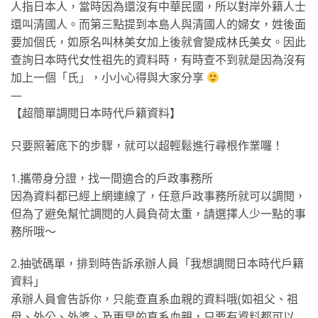
人指日本人，當時因為還沒有中華民國，所以對岸外籍人士
還叫清國人。而第三點提到本島人與清國人的婦女，姓後面
要加個氏，如原名叫林美女加上後就會變成林氏美女。因此
查詢日本時代女性祖先的資料時，有時查不到就是因為沒有
加上一個「氏」，小小心得與大家分享
—
【超簡單調閱日本時代戶籍資料】
只要照著底下的步驟，就可以超輕鬆進行尋根作業囉！
1.攜帶身分證，找一間適合的戶政事務所
因為資料都已經上網連線了，任意戶政事務所就可以調閱，
但為了避免幫忙調閱的人員負荷太重，請選擇人少一點的事
務所哦～
2.抽號碼單，排到時告訴承辦人員「我想調閱日本時代戶籍
資料」
承辦人員會告訴你，只能查直系血親的資料哦(如祖父、祖
母、外公、外婆、及更早的直系血親，只要有資料都可以