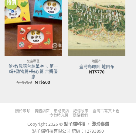
特價
加到
加到
關注
關注
商品
商品
兒童專區
地圖布
佮/教我講台語單字卡 第一
臺灣鳥瞰圖 地圖布
輯+動物篇+點心篇 合購優
NT$
770
惠
原
目
NT$
750
NT$
500
始
前
價
價
格：
格：
NT$750。
NT$500。
關於聚珍
實體店面
網路商店
記憶故事
臺灣古寫真上色
今昔時光機
聯絡我們
Copyright 2026 ©
點子貓科技 ‧ 聚珍臺灣
點子貓科技有限公司 統編：12793890