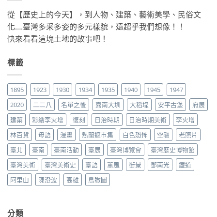
從【歷史上的今天】，到人物、建築、藝術美學、民俗文
化….臺灣多采多姿的多元樣貌，遠超乎我們想像！！
快來看看這塊土地的故事吧！
標籤
1895
1923
1930
1934
1935
1940
1945
1947
2020
二二八
名單之後
嘉南大圳
大稻埕
安平古堡
府展
建築
彩繪李火增
復刻
日治時期
日治時期美術
李火增
林百貨
母語
漫畫
熱蘭遮市集
白色恐怖
空襲
老照片
臺北
臺南
臺南活動
臺展
臺灣博覽會
臺灣歷史博物館
臺灣美術
臺灣美術史
臺語
薰風
街景
鄧南光
鐵道
阿里山
陳澄波
高雄
鳥瞰圖
分類