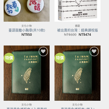
文化小物
書籍
臺語鼓勵小胸章(共10款)
被出賣的台灣：經典譯校版
原
目
NT$
50
NT$
600
NT$
474
始
前
價
價
格：
格：
NT$600。
NT$474。
特價
特價
加到
加到
關注
關注
商品
商品
文化小物
文化小物