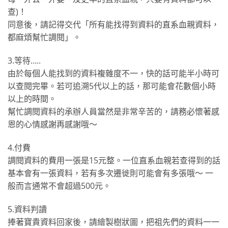
查)！
同意後，請記得交代「所有能找得到資料的直系血親資料，
都麻煩幫忙調閱」。
3.等待…..
由於每個人能找到的資料複雜度不一，快的話可能半小時可
以查閱完畢。若可追溯5代以上的話，那可能會花數個小時
以上的時間。
幫忙調閱資料的承辦人員當然是非常辛苦的，請務必懷著感
恩的心情感謝再感謝哦～
4.付費
調閱資料的費用一張是15元整。一位直系血親若查得到的話
基本會有一張資料，若有多次遷徙則可能會有多張哦～ 一
般而言通常不會超過500元。
5.資料判讀
捧著寶貴資料回家後，請繪製樹狀圖，把祖先們的資料一一