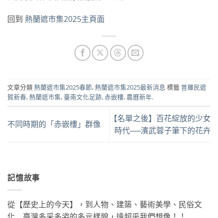
回到
熱蘭遮市集2025主頁面
文章分類
熱蘭遮市集2025春節
,
熱蘭遮市集2025最新消息
標籤
普羅民遮
賀新春
,
熱蘭遮市集
,
臺南文化足跡
,
赤嵌樓
,
農曆新年
.
【名單之後】百花綻放的少女
不同時期的「赤嵌樓」群像
時代──濱武蓉子筆下的花卉
記憶故事
從【歷史上的今天】，到人物、建築、藝術美學、民俗文
化….臺灣多采多姿的多元樣貌，遠超乎我們想像！！