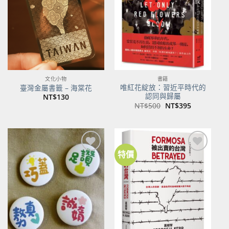
商品
商品
文化小物
書籍
唯紅花綻放：習近平時代的
臺灣金屬書籤 – 海棠花
認同與歸屬
NT$
130
原
目
NT$
500
NT$
395
始
前
價
價
格：
格：
NT$500。
NT$395。
特價
加到
加到
關注
關注
商品
商品