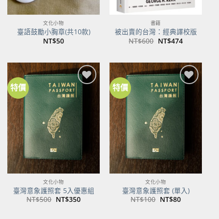
文化小物
書籍
臺語鼓勵小胸章(共10款)
被出賣的台灣：經典譯校版
原
目
NT$
50
NT$
600
NT$
474
始
前
價
價
格：
格：
NT$600。
NT$474。
特價
特價
加到
加到
關注
關注
商品
商品
文化小物
文化小物
臺灣意象護照套 5入優惠組
臺灣意象護照套 (單入)
原
目
原
目
NT$
500
NT$
350
NT$
100
NT$
80
始
前
始
前
價
價
價
價
格：
格：
格：
格：