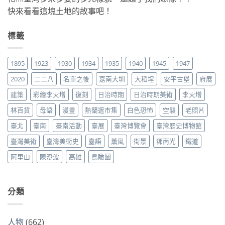
快來看看這塊土地的故事吧！
標籤
1895
1923
1930
1934
1935
1940
1945
1947
2020
二二八
名單之後
嘉南大圳
大稻埕
安平古堡
府展
建築
彩繪李火增
復刻
日治時期
日治時期美術
李火增
林百貨
母語
漫畫
熱蘭遮市集
白色恐怖
空襲
老照片
臺北
臺南
臺南活動
臺展
臺灣博覽會
臺灣歷史博物館
臺灣美術
臺灣美術史
臺語
薰風
街景
鄧南光
鐵道
阿里山
陳澄波
高雄
鳥瞰圖
分類
人物
(662)