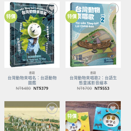
NT$500。
NT$350。
NT$100。
NT$80。
特價
特價
加到
加到
關注
關注
商品
商品
書籍
書籍
台灣動物來唱名：台語動物
台灣動物來唱歌2：台語生
圖鑑
態童謠影音繪本
原
目
原
目
NT$
480
NT$
379
NT$
700
NT$
553
始
前
始
前
價
價
價
價
格：
格：
格：
格：
NT$480。
NT$379。
NT$700。
NT$553。
特價
加到
加到
關注
關注
商品
商品