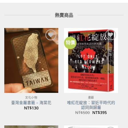
熱賣商品
特價
加到
加到
關注
關注
商品
商品
文化小物
書籍
唯紅花綻放：習近平時代的
臺灣金屬書籤 – 海棠花
認同與歸屬
NT$
130
原
目
NT$
500
NT$
395
始
前
價
價
格：
格：
NT$500。
NT$395。