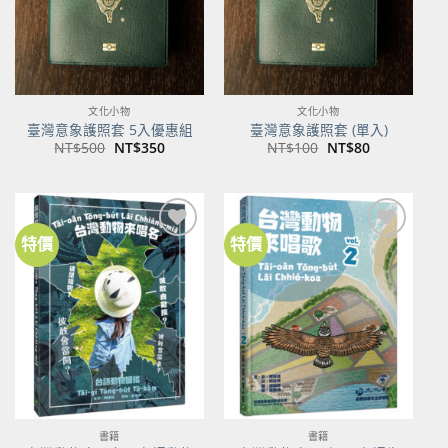
文化小物
文化小物
臺灣意象護照套 5入優惠組
臺灣意象護照套 (單入)
原
目
原
目
NT$
500
NT$
350
NT$
100
NT$
80
始
前
始
前
價
價
價
價
格：
格：
格：
格：
NT$500。
NT$350。
NT$100。
NT$80。
特價
特價
加到
加到
關注
關注
商品
商品
書籍
書籍