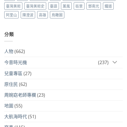
臺灣美術
臺灣美術史
臺語
薰風
街景
鄧南光
鐵道
阿里山
陳澄波
高雄
鳥瞰圖
分類
人物
(662)
今昔時光機
(237)
兒童專區
(27)
原住民
(62)
周婉窈老師專欄
(23)
地圖
(55)
大航海時代
(51)