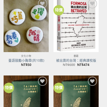
特價
加到
加到
關注
關注
商品
商品
文化小物
書籍
臺語鼓勵小胸章(共10款)
被出賣的台灣：經典譯校版
原
目
NT$
50
NT$
600
NT$
474
始
前
價
價
格：
格：
NT$600。
NT$474。
特價
特價
加到
加到
關注
關注
商品
商品