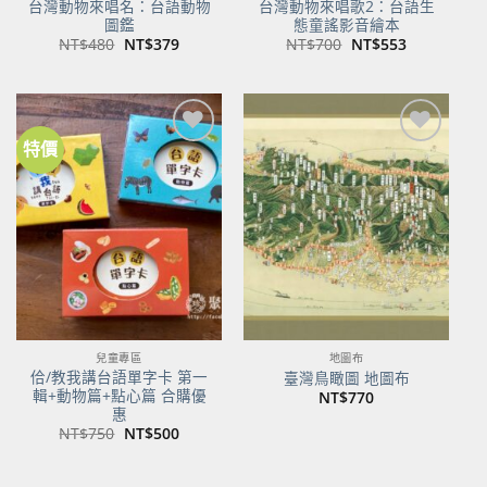
台灣動物來唱名：台語動物
台灣動物來唱歌2：台語生
圖鑑
態童謠影音繪本
原
目
原
目
NT$
480
NT$
379
NT$
700
NT$
553
始
前
始
前
價
價
價
價
格：
格：
格：
格：
NT$480。
NT$379。
NT$700。
NT$553。
特價
加到
加到
關注
關注
商品
商品
兒童專區
地圖布
佮/教我講台語單字卡 第一
臺灣鳥瞰圖 地圖布
輯+動物篇+點心篇 合購優
NT$
770
惠
原
目
NT$
750
NT$
500
始
前
價
價
格：
格：