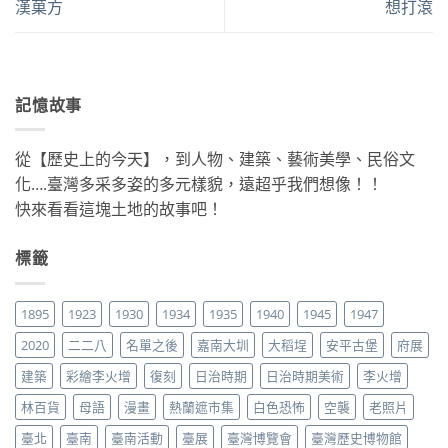
漢菓方
想打滾
記憶故事
從【歷史上的今天】，到人物、建築、藝術美學、民俗文
化….臺灣多采多姿的多元樣貌，遠超乎我們想像！！
快來看看這塊土地的故事吧！
標籤
1895
1923
1930
1934
1935
1940
1945
1947
2020
二二八
名單之後
嘉南大圳
大稻埕
安平古堡
府展
建築
彩繪李火增
復刻
日治時期
日治時期美術
李火增
林百貨
母語
漫畫
熱蘭遮市集
白色恐怖
空襲
老照片
臺北
臺南
臺南活動
臺展
臺灣博覽會
臺灣歷史博物館