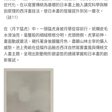
近代化，在以寫實傳統為基礎的日本畫上融入講究科學與解
剖原理的西洋畫技法，使日本畫的發展提升到另一層次。
（註11）
在〈月下猛虎〉中，一頭猛虎身披月華從容前行，斑斕皮毛
水滑油亮，毫釐般的細絨根根分明。虎頭微側，虎掌前伸，
畫面動感靈活，襯托著身後朦朧月色，盡顯山林主宰的懾人
威勢。池上秀畝在這幅作品融合西洋自然寫實畫風與傳統文
人畫主題，呈現出對動物形貌姿態的通達掌握和日本畫的創
新嘗試。