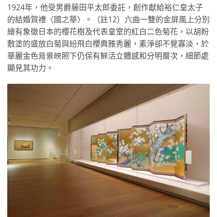
1924年，他受男爵藤田平太郎委託，創作獻給裕仁皇太子
的結婚賀禮〈國之華〉。（註12）六曲一雙的金屏風上分別
繪有象徵日本的櫻花樹及代表皇室的紅白二色菊花，以胡粉
敷塗的盛放白菊與紛飛白櫻典雅秀麗，素淨卻不覺寡淡，於
華麗金色背景映照下仍保有鮮活立體感和分明層次，細節處
顯見其功力。