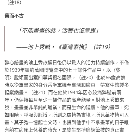
（註18）
舊而不古
「不能畫畫的話，活著也沒意思」
——池上秀畝，《臺灣素描》（註19）
醉心繪畫的池上秀畝返日後仍以驚人的活力持續創作，不僅
於1939年紐約萬國博覽會中的七十餘件作品中，以〈黎
明〉脫穎而出獲四等獎揚名國際，（註20）也於66歲高齡
時以從軍畫家的身分乘坐軍機至臺灣和廣東一帶寫生繪製多
幅獻納畫。（註21）而在他於1944年因心絞痛猝逝前兩
年，仍保持每月至少一幅作品的高產能量。對池上秀畝來
說，畫畫並非單純的職業，而是生命的延續。他的畫筆，宛
如眼睛、呼吸與脈搏，所到之處皆為畫境，所見萬物皆可入
畫。其子秀一憶起亡父時，也提到他手中不拿畫筆的日子唯
有躺在病床上休養的時光，是終生堅持磨練筆技的真正畫