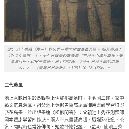
圖1. 池上秀畝（左一）與另外三位內地審查員合影。 圖片來源：
〈近づく臺展 上、十七日來臺の審查員（右から小澤秋成氏、矢
澤弦月氏、和田三造氏、池上秀畝氏、下十七日から開始の搬
入）〉，《臺灣日日新報》，1931-10-18（3版）。
三代藝風
池上秀畝出生於長野縣上伊那郡高遠町，本名國三郎。家中
藝文氣息濃厚，祖父池上休柳曾隨高遠藩御用畫師學習狩野
派花鳥畫，並出版畫論《松柳問答》；父親池上秀花則拜師
岡本豐彥學習四條派。兩人不只畫藝高超，還嫻熟花道、茶
道，閒暇時也常詠俳句、短歌抒懷記趣，（註4）使池上秀