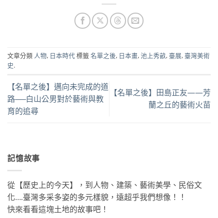
文章分類
人物
,
日本時代
標籤
名單之後
,
日本畫
,
池上秀畝
,
臺展
,
臺灣美術
史
.
【名單之後】邁向未完成的道
【名單之後】田島正友——芳
路──白山公男對於藝術與教
蘭之丘的藝術火苗
育的追尋
記憶故事
從【歷史上的今天】，到人物、建築、藝術美學、民俗文
化….臺灣多采多姿的多元樣貌，遠超乎我們想像！！
快來看看這塊土地的故事吧！