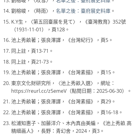
劉榕峻，〈吹雪〉，
名單之後：臺府展史料庫
。
劉榕峻，〈時雨〉，
名單之後：臺府展史料庫
。
K.Y生，〈第五回臺展を見て〉，《臺灣教育》352號
（1931-11-01），頁128。
池上秀畝著；張良澤譯，《台灣紀行》，頁5。
同上註，頁13-71。
同上註，頁21-73。
池上秀畝著；張良澤譯，《台灣素描》，頁15。
東京文化財研究所，〈池上秀畝入選〉，網址：
https://reurl.cc/z5emeV（點閱日期：2025-06-30）。
池上秀畝著；張良澤譯，《台灣素描》，頁29。
池上秀畝著；張良澤譯，《台灣素描》，頁16-18。
松浦知惠子、加藤洋介、木內真由美編，《池上秀畝 高
精細画人》，長野：青幻舍，2024，頁3。