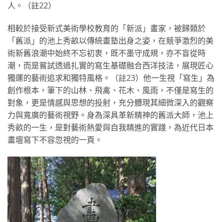
人。（註22）
相較於接受新式美術學校教育的「新派」畫家，被歸類於
「舊派」的池上秀畝以傳統畫塾出身之姿，在競爭激烈的美
術新舊浪潮中始終不忘初衷，既不墨守成規，亦不盲從時
潮，而是嘗試透過扎實的寫生基礎融合西洋技法，展現匠心
獨運的藝術追求和獨特風格。（註23）他一生視「寫生」為
創作根本，筆下的山林、飛禽、花木、風雨，不僅是寫生的
對象，更是情感與思想的投射，充分體現其細微深入的觀察
力與寬廣的藝術視野。身為深具革新精神的舊派大師，池上
秀畝的一生，是對藝術熱愛與自我精進的實踐，為近代日本
畫壇寫下不容忽視的一頁。