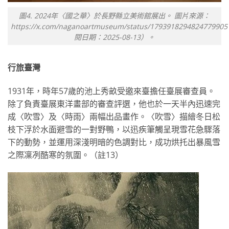
圖4. 2024年〈國之華〉於長野縣立美術館展出。 圖片來源：
https://x.com/naganoartmuseum/status/17939182948247799
閱日期：2025-08-13）。
行旅臺灣
1931年，時年57歲的池上秀畝受邀來臺擔任臺展審查員。
除了負責臺展東洋畫部的審查評選，他也於一天半內迅速完
成〈吹雪〉及〈時雨〉兩幅出品畫作。〈吹雪〉描繪冬日松
枝下浮於水面避雪的一對野鴨，以迅疾筆觸呈現雪花急驟落
下的動勢，並運用深淺明暗的色調對比，成功烘托出暴風雪
之際凜冽酷寒的氛圍。（註13）