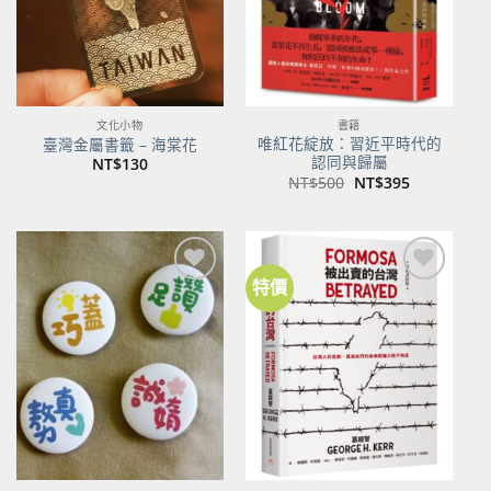
文化小物
書籍
唯紅花綻放：習近平時代的
臺灣金屬書籤 – 海棠花
認同與歸屬
NT$
130
原
目
NT$
500
NT$
395
始
前
價
價
格：
格：
NT$500。
NT$395。
特價
加到
加到
關注
關注
商品
商品