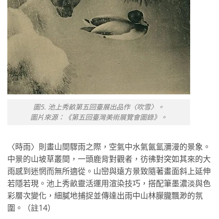
圖5. 池上秀畝第五回臺展出品作〈吹雪〉。
圖片來源：《第五回臺灣美術展覽會圖錄》。
〈時雨〉則畫山間驟雨之際，空氣中水氣氤氳瀰漫的景象。
中景的山坡草叢間，一頭鹿背對觀者，彷彿對突如其來的大
雨感到迷惘而無所適從。山巒與遠方景致隨著畫面斜上延伸
若隱若現。池上秀畝靈活運用渲染技巧，搭配筆墨濃淡與色
彩層次變化，細膩地捕捉並傳達出雨中山林朦朧飄渺的氛
圍。（註14）