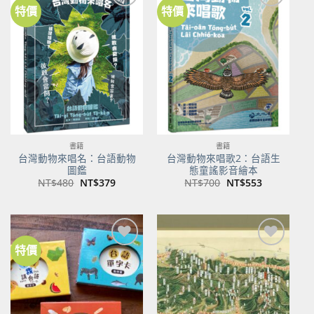
特價
特價
加到
加到
關注
關注
商品
商品
書籍
書籍
台灣動物來唱名：台語動物
台灣動物來唱歌2：台語生
圖鑑
態童謠影音繪本
原
目
原
目
NT$
480
NT$
379
NT$
700
NT$
553
始
前
始
前
價
價
價
價
格：
格：
格：
格：
NT$480。
NT$379。
NT$700。
NT$553。
特價
加到
加到
關注
關注
商品
商品