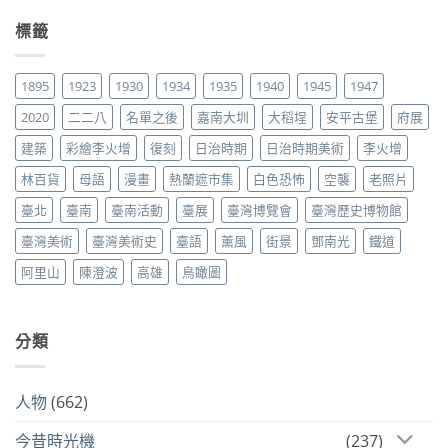
標籤
1895
1923
1930
1934
1935
1940
1945
1947
2020
二二八
名單之後
嘉南大圳
大稻埕
安平古堡
府展
建築
彩繪李火增
復刻
日治時期
日治時期美術
李火增
林百貨
母語
漫畫
熱蘭遮市集
白色恐怖
空襲
老照片
臺北
臺南
臺南活動
臺展
臺灣博覽會
臺灣歷史博物館
臺灣美術
臺灣美術史
臺語
薰風
街景
鄧南光
鐵道
阿里山
陳澄波
高雄
鳥瞰圖
分類
人物
(662)
今昔時光機
(237)