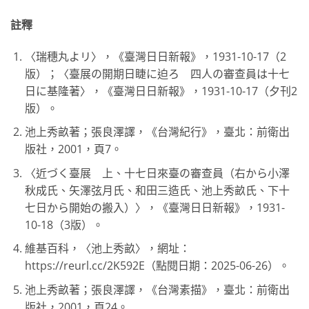
註釋
〈瑞穗丸よリ〉，《臺灣日日新報》，1931-10-17（2
版）；〈臺展の開期日睫に迫ろ 四人の審查員は十七
日に基隆著〉，《臺灣日日新報》，1931-10-17（夕刊2
版）。
池上秀畝著；張良澤譯，《台灣紀行》，臺北：前衛出
版社，2001，頁7。
〈近づく臺展 上、十七日來臺の審查員（右から小澤
秋成氏、矢澤弦月氏、和田三造氏、池上秀畝氏、下十
七日から開始の搬入）〉，《臺灣日日新報》，1931-
10-18（3版）。
維基百科，〈池上秀畝〉，網址：
https://reurl.cc/2K592E（點閱日期：2025-06-26）。
池上秀畝著；張良澤譯，《台灣素描》，臺北：前衛出
版社，2001，頁24。