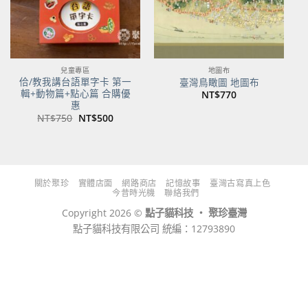
兒童專區
地圖布
佮/教我講台語單字卡 第一
臺灣鳥瞰圖 地圖布
輯+動物篇+點心篇 合購優
NT$
770
惠
原
目
NT$
750
NT$
500
始
前
價
價
格：
格：
NT$750。
NT$500。
關於聚珍
實體店面
網路商店
記憶故事
臺灣古寫真上色
今昔時光機
聯絡我們
Copyright 2026 ©
點子貓科技 ‧ 聚珍臺灣
點子貓科技有限公司 統編：12793890