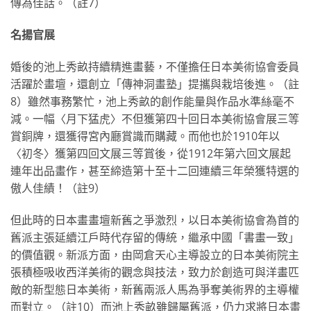
傳為佳話。（註7）
名揚官展
婚後的池上秀畝持續精進畫藝，不僅擔任日本美術協會委員
活躍於畫壇，還創立「傳神洞畫塾」提攜與栽培後進。（註
8）雖然事務繁忙，池上秀畝的創作能量與作品水準絲毫不
減。一幅〈月下猛虎〉不但獲第四十回日本美術協會展三等
賞銅牌，還獲得宮內廳賞識而購藏。而他也於1910年以
〈初冬〉獲第四回文展三等賞後，從1912年第六回文展起
連年出品畫作，甚至締造第十至十二回連續三年榮獲特選的
傲人佳績！（註9）
但此時的日本畫畫壇新舊之爭激烈，以日本美術協會為首的
舊派主張延續江戶時代存留的傳統，繼承中國「書畫一致」
的價值觀。新派方面，由岡倉天心主導設立的日本美術院主
張積極吸收西洋美術的觀念與技法，致力於創造可與洋畫匹
敵的新型態日本美術，新舊兩派人馬為爭奪美術界的主導權
而對立。（註10）而池上秀畝雖歸屬舊派，仍力求將日本畫