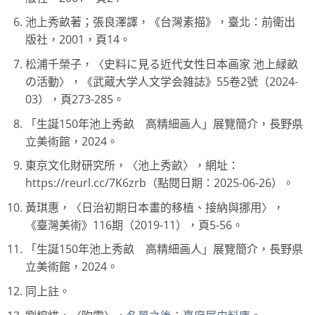
池上秀畝著；張良澤譯，《台灣素描》，臺北：前衛出
版社，2001，頁14。
松浦千榮子，〈史料に見る近代女性日本画家 池上緑畝
の活動〉，《武蔵大学人文学会雑誌》55卷2號（2024-
03），頁273-285。
「生誕150年池上秀畝 高精細画人」展覽簡介，長野県
立美術館，2024。
東京文化財研究所，〈池上秀畝〉，網址：
https://reurl.cc/7K6zrb（點閱日期：2025-06-26）。
黃琪惠，〈日治初期日本畫的移植、接納與挪用〉，
《臺灣美術》116期（2019-11），頁5-56。
「生誕150年池上秀畝 高精細画人」展覽簡介，長野県
立美術館，2024。
同上註。