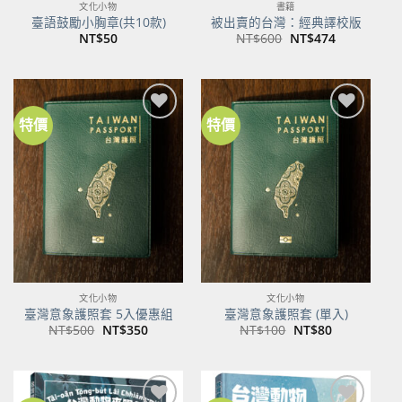
文化小物
書籍
臺語鼓勵小胸章(共10款)
被出賣的台灣：經典譯校版
原
目
NT$
50
NT$
600
NT$
474
始
前
價
價
格：
格：
NT$600。
NT$474。
特價
特價
加到
加到
關注
關注
商品
商品
文化小物
文化小物
臺灣意象護照套 5入優惠組
臺灣意象護照套 (單入)
原
目
原
目
NT$
500
NT$
350
NT$
100
NT$
80
始
前
始
前
價
價
價
價
格：
格：
格：
格：
NT$500。
NT$350。
NT$100。
NT$80。