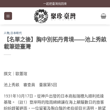
Skip
一起把臺灣找回來
to
content
人物
,
日本時代
【名單之後】胸中別拓丹青境——池上秀畝
載筆遊臺灣
撰文｜歐蕙瑄
池上秀畝 審查員 臺展第5回
1931年10月17日，從神戶出發的日本商船瑞穗丸順利抵達
基隆。（註1）登岸時的陰雨綿綿讓在海上顛簸數日的旅客
紛紛趕著避雨，一位留著及胸白鬚的老伯卻目光清明，眺望