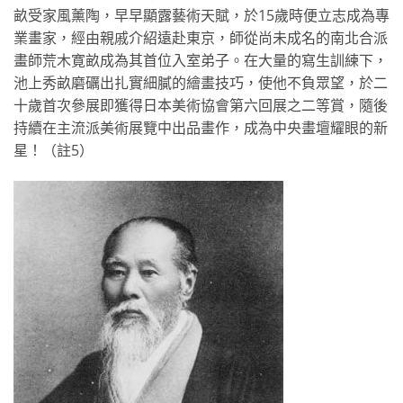
畝受家風薰陶，早早顯露藝術天賦，於15歲時便立志成為專
業畫家，經由親戚介紹遠赴東京，師從尚未成名的南北合派
畫師荒木寛畝成為其首位入室弟子。在大量的寫生訓練下，
池上秀畝磨礪出扎實細膩的繪畫技巧，使他不負眾望，於二
十歲首次參展即獲得日本美術協會第六回展之二等賞，隨後
持續在主流派美術展覽中出品畫作，成為中央畫壇耀眼的新
星！（註5）