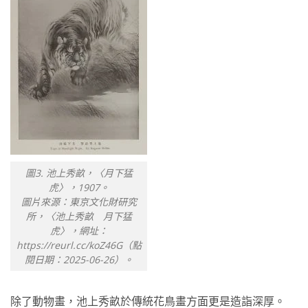
圖3. 池上秀畝，〈月下猛
虎〉，1907。
圖片來源：東京文化財研究
所，〈池上秀畝 月下猛
虎〉，網址：
https://reurl.cc/koZ46G（點
閱日期：2025-06-26）。
除了動物畫，池上秀畝於傳統花鳥畫方面更是造詣深厚。