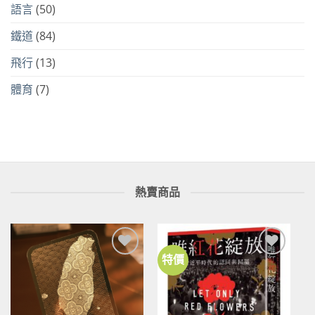
語言
(50)
鐵道
(84)
飛行
(13)
體育
(7)
熱賣商品
特價
加到
加到
關注
關注
商品
商品