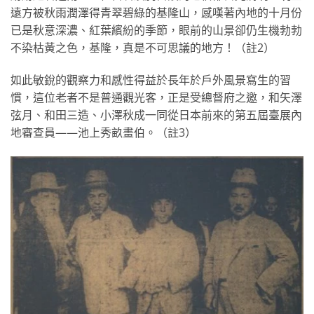
遠方被秋雨潤澤得青翠碧綠的基隆山，感嘆著內地的十月份
已是秋意深濃、紅葉繽紛的季節，眼前的山景卻仍生機勃勃
不染枯黃之色，基隆，真是不可思議的地方！（註2）
如此敏銳的觀察力和感性得益於長年於戶外風景寫生的習
慣，這位老者不是普通觀光客，正是受總督府之邀，和矢澤
弦月、和田三造、小澤秋成一同從日本前來的第五屆臺展內
地審查員——池上秀畝畫伯。（註3）