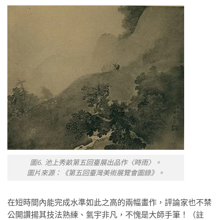
圖6. 池上秀畝第五回臺展出品作〈時雨〉。
圖片來源：《第五回臺灣美術展覽會圖錄》。
在短時間內能完成水準如此之高的兩幅畫作，評論家也不禁
公開讚揚其技法熟練、氣宇非凡，不愧是大師手筆！（註