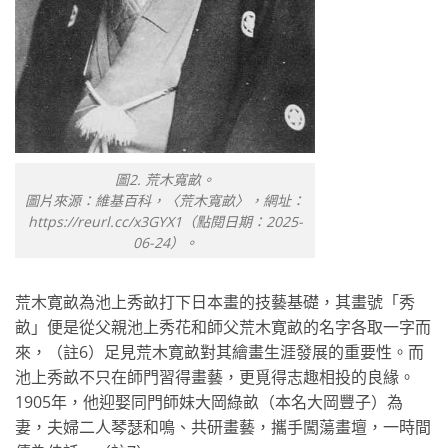
圖2. 荒木寬畝。
圖片來源：維基百科，〈荒木寬畝〉，網址：
https://reurl.cc/x3GYX1（點閱日期：2025-
06-24）。
荒木寛畝為池上秀畝打下日本畫的技藝基礎，其畫號「秀
畝」便是從父親池上秀花和師父荒木寛畝的名字各取一字而
來，（註6）足見荒木寛畝對其繪畫生涯發展的重要性。而
池上秀畝不只在師門習得畫藝，更覓得志趣相投的良緣。
1905年，他迎娶同門師妹大岡綠畝（本名大岡豐子）為
妻，夫婦二人琴瑟和鳴、共研畫藝，攜手闖蕩畫壇，一時間