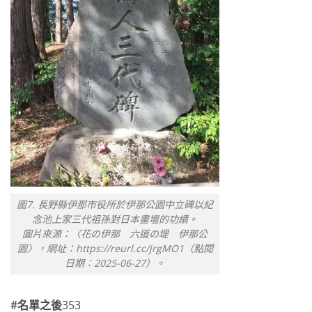
圖7. 長野縣伊那市役所於伊那公園中立碑以紀
念池上家三代祖孫對日本畫壇的功績。
圖片來源：〈花の伊那 六道の堤 伊那公
園〉，網址：https://reurl.cc/jrgMO1（點閱
日期：2025-06-27）。
#名單之後
353