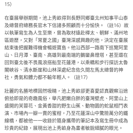
15）
在臺展舉辦期間，池上秀畝得到長野同鄉臺北州知事平山泰
及總督府總務長官木下信諸多照顧而十分愉快。（註16）故
以執筆寫生為人生至樂，曾為取材遠赴樺太、朝鮮、滿州地
區遊歷，又對「常夏之國」臺灣深感興趣的他，決定在臺展
結束後把握難得機會暢遊寶島。他沿西部一路南下巡覽阿里
山、日月潭、臺南、高雄到最南端的鵝鑾鼻燈塔，甚至還在
回到臺北後不畏風浪搭船至花蓮港，以乘轎和步行探訪太魯
閣峽谷、清水斷崖和山林深處紀念佐久間左馬太總督的神
社，勇氣和體力都不輸年輕人。（註17）
壯麗的名勝地標固然吸睛，池上秀畝卻更喜愛認真觀察沿途
俯拾即是的奇趣風俗，舉凡肥嫩白胖的臺灣壁虎、阿里山上
盛開的芙蓉花、金黃香甜的野生山蕉、動物園的蛇鼠相鬥表
演、市場內一瓣一賣的蜜柑，乃至花蓮深山中驚險萬分的鐵
線橋，都被他一一收錄於隨身攜帶的筆記本及寫生冊中成為
珍貴的紀錄，展現出池上秀畝身為畫者敏銳細膩的眼光。