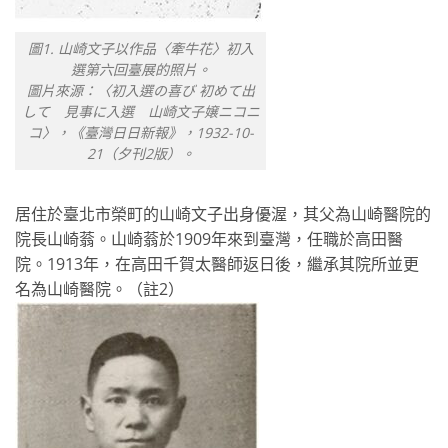
圖1. 山崎文子以作品〈牽牛花〉初入
選第六回臺展的照片。
圖片來源：〈初入選の喜び 初めて出
して 見事に入選 山崎文子嬢ニコニ
コ〉，《臺灣日日新報》，1932-10-
21（夕刊2版）。
居住於臺北市榮町的山崎文子出身優渥，其父為山崎醫院的
院長山崎蓊。山崎蓊於1909年來到臺灣，任職於高田醫
院。1913年，在高田千賀太醫師返日後，繼承其院所並更
名為山崎醫院。（註2）