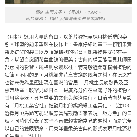
圖9. 庄司文子，〈月桃〉，1934。
圖片來源：《第八回臺灣美術展覽會圖錄》。
〈月桃〉運用大量的留白，以葉片襯托單株月桃低垂的姿
態。球型的蒴果垂懸在枝條上，畫家仔細地畫下一顆顆果實
將要迸發的裂口以及頂端穗狀的宿萼。她將物件安排在邊
角，以留白突顯花莖曲線的優美；古典的構圖能看見其師田
部蕉圃的影響，風格則承襲以往，特寫般近距離描繪植物的
細節。不同的是，月桃並非花鳥畫譜的既有題材，在此之前
也從未做為畫題出現在臺灣的官展。 月桃生長於熱帶及亞
熱帶地區，較罕見於日本，是廣為分佈在臺灣野外的植物。
其用途廣泛，具有重要的文化與經濟價值，日治時期甚至設
有「月桃工業會社」推動月桃的編織細工產業化。（註10）
選擇月桃為題可能是順應當局鼓勵畫家表現「地方色」的口
號，同時也代表了文子不再依賴畫譜常見的題材，而是完全
以自己的雙眼觀察，用東洋畫柔美古典的形式表現月桃蓬勃
的生機。（註11）