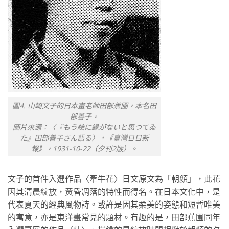
圖4. 山崎文子的日本畫老師田部蕉圃，本名田
部善子。
圖片來源：〈『もう絵に縁がないと思つてゐ
た』田部善子さん語る〉，《臺灣日日新
報》，1931-10-22（夕刊2版）。
文子的首件入選作品〈牽牛花〉日文原文為「朝顏」，此花
因其清晨綻放，黃昏凋落的特性而得名。在日本文化中，是
代表夏天的經典風物詩。或許是因其柔美的姿態和短暫唯美
的寓意，亦是東洋畫常見的題材。有趣的是，田部蕉圃同年