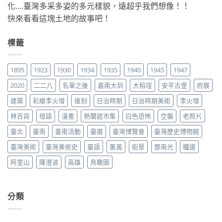
化….臺灣多采多姿的多元樣貌，遠超乎我們想像！！
快來看看這塊土地的故事吧！
標籤
1895
1923
1930
1934
1935
1940
1945
1947
2020
二二八
名單之後
嘉南大圳
大稻埕
安平古堡
府展
建築
彩繪李火增
復刻
日治時期
日治時期美術
李火增
林百貨
母語
漫畫
熱蘭遮市集
白色恐怖
空襲
老照片
臺北
臺南
臺南活動
臺展
臺灣博覽會
臺灣歷史博物館
臺灣美術
臺灣美術史
臺語
薰風
街景
鄧南光
鐵道
阿里山
陳澄波
高雄
鳥瞰圖
分類