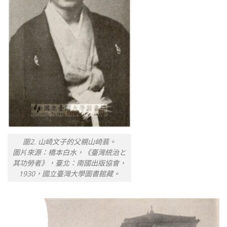
圖2. 山崎文子的父親山崎蓊。
圖片來源：橋本白水，《臺灣統治と
其功勞者》，臺北：南國出版協會，
1930，國立臺灣大學圖書館藏。