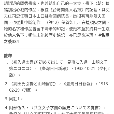
規蹈矩的閨秀畫家，也曾踏出自己的一大步，畫下〈朝〉這
幅別出心裁的作品。根據《台湾関係人名簿》的記載，其丈
夫庄司忠任職日本山口縣岩國病院長，她很有可能隨夫回
國，也從此中斷創作。（註12）儘管如此，在這須臾之間，
她的名字和作品曾留下清晰的印記，使她不至於終其一生沒
於他人名下；哪怕未能被歷史銘記，亦已足夠璀璨。
#
名單
之後
384
註釋
〈初入選の喜び 初めて出して 見事に入選 山崎文子
嬢ニコニコ〉，《臺灣日日新報》，1932-10-21（夕刊2
版）。
〈高田氏引揚と山崎醫院〉，《臺灣日日新報》，1913-
02-29（7版）。
同註1。
阿部恆久，〈共立女子学園の歴史についての覚書〉，