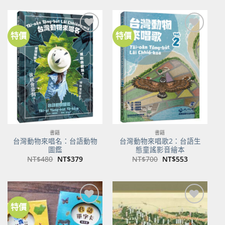
價
價
價
價
格：
格：
格：
格：
NT$500。
NT$350。
NT$100。
NT$80。
特價
特價
加到
加到
關注
關注
商品
商品
書籍
書籍
台灣動物來唱名：台語動物
台灣動物來唱歌2：台語生
圖鑑
態童謠影音繪本
原
目
原
目
NT$
480
NT$
379
NT$
700
NT$
553
始
前
始
前
價
價
價
價
格：
格：
格：
格：
NT$480。
NT$379。
NT$700。
NT$553。
特價
加到
加到
關注
關注