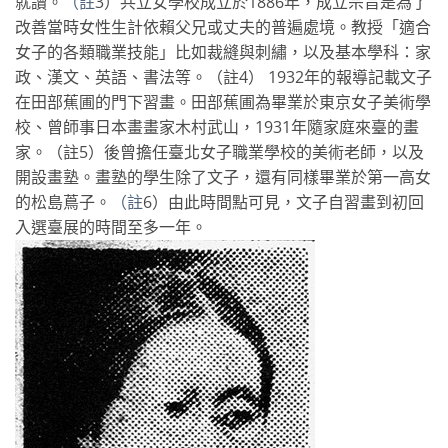
就讀。
（註
3）共立女學校成立於1886年，成立宗旨是為了
改善當時女性生計依賴父兄或丈夫的普遍處境。教授「適合
女子的各類職業技能」比如裁縫與刺繡，以及基本學科：家
政、漢文、英語、書法等。（註4） 1932年的報導記載文子
在田部蕉圃的門下習畫。田部蕉圃為畢業於東京女子美術學
校、曾師事日本畫畫家木村武山，1931年隨家庭來臺的畫
家。（註5）後曾擔任臺北女子職業學校的美術老師，以及
開設畫塾。畫塾的學生除了文子，還有同樣畢業於第一高女
的松島蔦子。
（註
6）由此時間點可見，文子自習畫到初回
入選臺展的時間至多一年。