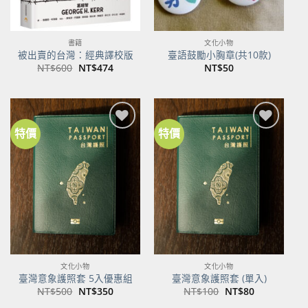
書籍
文化小物
被出賣的台灣：經典譯校版
臺語鼓勵小胸章(共10款)
原
目
NT$
600
NT$
474
NT$
50
始
前
價
價
格：
格：
NT$600。
NT$474。
特價
特價
加到
加到
關注
關注
商品
商品
文化小物
文化小物
臺灣意象護照套 5入優惠組
臺灣意象護照套 (單入)
原
目
原
目
NT$
500
NT$
350
NT$
100
NT$
80
始
前
始
前