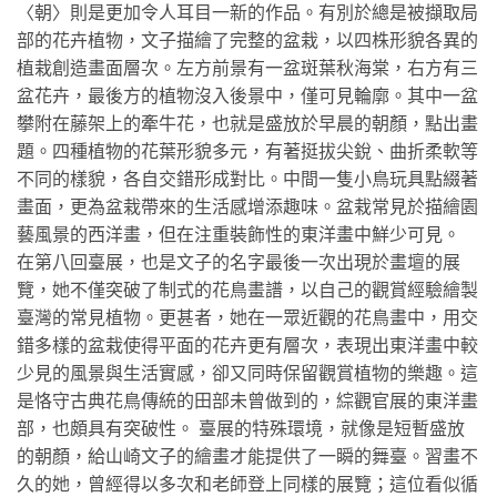
〈朝〉則是更加令人耳目一新的作品。有別於總是被擷取局
部的花卉植物，文子描繪了完整的盆栽，以四株形貌各異的
植栽創造畫面層次。左方前景有一盆斑葉秋海棠，右方有三
盆花卉，最後方的植物沒入後景中，僅可見輪廓。其中一盆
攀附在藤架上的牽牛花，也就是盛放於早晨的朝顏，點出畫
題。四種植物的花葉形貌多元，有著挺拔尖銳、曲折柔軟等
不同的樣貌，各自交錯形成對比。中間一隻小鳥玩具點綴著
畫面，更為盆栽帶來的生活感增添趣味。盆栽常見於描繪園
藝風景的西洋畫，但在注重裝飾性的東洋畫中鮮少可見。
在第八回臺展，也是文子的名字最後一次出現於畫壇的展
覽，她不僅突破了制式的花鳥畫譜，以自己的觀賞經驗繪製
臺灣的常見植物。更甚者，她在一眾近觀的花鳥畫中，用交
錯多樣的盆栽使得平面的花卉更有層次，表現出東洋畫中較
少見的風景與生活實感，卻又同時保留觀賞植物的樂趣。這
是恪守古典花鳥傳統的田部未曾做到的，綜觀官展的東洋畫
部，也頗具有突破性。 臺展的特殊環境，就像是短暫盛放
的朝顏，給山崎文子的繪畫才能提供了一瞬的舞臺。習畫不
久的她，曾經得以多次和老師登上同樣的展覽；這位看似循