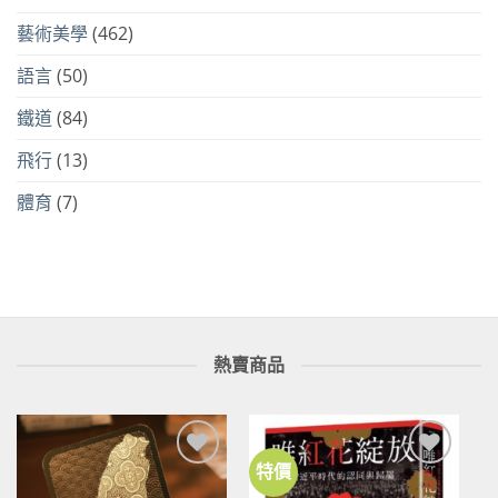
藝術美學
(462)
語言
(50)
鐵道
(84)
飛行
(13)
體育
(7)
熱賣商品
特價
加到
加到