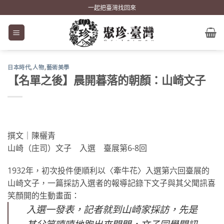
Skip
一起把臺灣找回來
to
content
日本時代
,
人物
,
藝術美學
【名單之後】晨開暮落的朝顏：山崎文子
撰文｜陳欐青
山崎（庄司）文子 入選 臺展第6-8回
1932年，初次投件便順利以〈牽牛花〉入選第六回臺展的
山崎文子，一篇採訪入選者的報導記錄下文子與其父聞訊喜
笑顏開的生動畫面：
入選一發表，記者就到山崎家採訪，先是