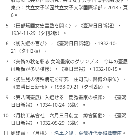
收錄於《共立国際研究 : 共立女子大学国際学部紀要》，
東京：共立女子学園共立女子大学国際学部，2018，頁
6。
〈田部蕉圃女史畫塾を開く〉，《臺灣日日新報》，
1934-11-29（夕刊2版）。
〈初入選の喜び〉，《臺灣日日新報》，1932-10-
21（夕刊2版）。
〈美術の秋を彩る 女流畫家のグリンプス 今年の臺展
は新顏が多い模樣〉，《臺日畫報》，1932-10-15。
〈初生兒の特殊病氣を研究 庄司氏に醫博の學位〉，
《臺灣日日新報》，1938-09-21（夕刊2版）。
〈第八囘臺展に入選せる 閨秀畫家の橫顔〉，《臺灣
日日新報》，1934-10-24（6版）。
〈月桃工業會社 六月三日創立 總會開催〉，《臺灣
日日新報》，1932-05-29（5版）。
劉錡豫，〈月桃〉，
名單之後：臺灣近代美術檔案庫
。