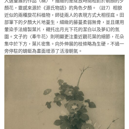
入選臺展的作品〈精〉，描繪的是綻放時間相對於朝顏的夕
顏花，靈感來源於《源氏物語》的角色夕顏。（註7）相貌
近似的兩種旋花科植物，師徒兩人的表現方式大相徑庭。田
部筆下的夕顏大片地蔓生，細緻的藤蔓柔弱無骨，並且運用
暈染手法繪製葉片，襯托出月光下花的潔白以及夢幻的氛
圍。文子的〈牽牛花〉則明顯更注重近觀花葉的細節，花朵
集中於下方，葉片密集。向外伸展的枝條略為生硬，不過一
旁停駐的蜻蜓為畫面增添了活潑朝氣。