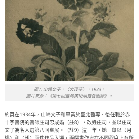
圖7. 山崎文子，〈大理花〉，1933。
圖片來源：《第七回臺灣美術展覽會圖錄》。
約莫在1934年，山崎文子和畢業於臺北醫專、後任職於赤
十字醫院的醫師庄司忠成婚（註8），改姓庄司，並以庄司
文子為名入選第八回臺展。（註9）這一年，她一舉以〈月
桃〉和〈朝〉兩件作品入選，兩幅畫作皆在不同程度上有所