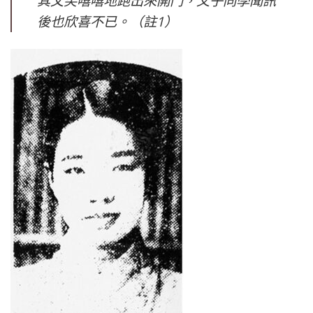
其父笑嘻嘻地跑出來開門，文子同學聞訊
後也欣喜不已。（註1）