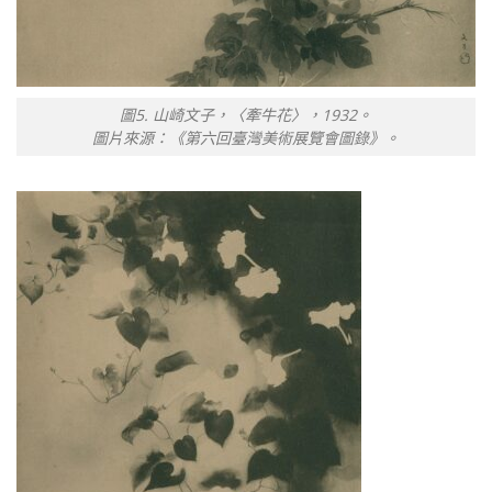
圖5. 山崎文子，〈牽牛花〉，1932。
圖片來源：《第六回臺灣美術展覽會圖錄》。