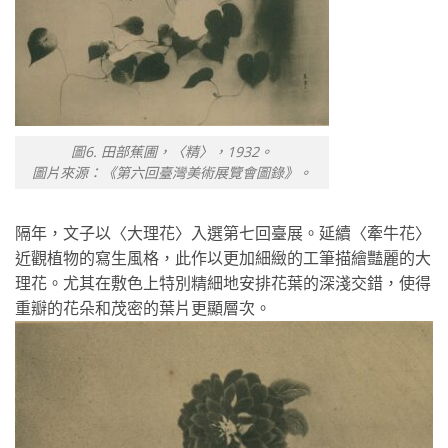
圖6. 田部蕉圃，〈精〉，1932。
圖片來源：《第六回臺灣美術展覽會圖錄》。
隔年，文子以〈大理花〉入選第七回臺展。延續〈牽牛花〉
近觀植物的寫生風格，此作以更加細緻的工筆描繪豔麗的大
理花。尤其在敷色上特別精細地安排花葉的深淺交錯，使得
重瓣的花朵和茂密的葉片更顯層次。