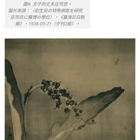
圖8. 文子的丈夫庄司忠。
圖片來源：〈初生兒の特殊病氣を研究
庄司氏に醫博の學位〉，《臺灣日日新
報》，1938-09-21（夕刊2版）。