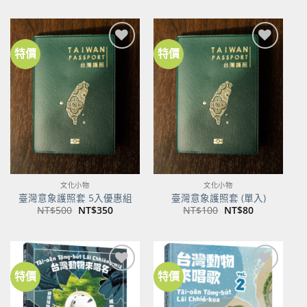
價
價
格：
格：
NT$600。
NT$474。
特價
特價
加到
加到
關注
關注
商品
商品
文化小物
文化小物
臺灣意象護照套 5入優惠組
臺灣意象護照套 (單入)
原
目
原
目
NT$
500
NT$
350
NT$
100
NT$
80
始
前
始
前
價
價
價
價
格：
格：
格：
格：
NT$500。
NT$350。
NT$100。
NT$80。
特價
特價
加到
加到
關注
關注