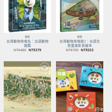
商品
商品
書籍
書籍
台灣動物來唱名：台語動物
台灣動物來唱歌2：台語生
圖鑑
態童謠影音繪本
原
目
原
目
NT$
480
NT$
379
NT$
700
NT$
553
始
前
始
前
價
價
價
價
格：
格：
格：
格：
NT$480。
NT$379。
NT$700。
NT$553。
特價
加到
加到
關注
關注
商品
商品