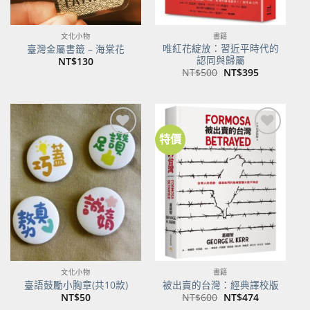
文化小物
書籍
唯紅花綻放：習近平時代的
臺灣金屬書籤 – 海棠花
認同與歸屬
NT$
130
原
目
NT$
500
NT$
395
始
前
價
價
格：
格：
NT$500。
NT$395。
特價
加到
加到
關注
關注
商品
商品
文化小物
書籍
臺語鼓勵小胸章(共10款)
被出賣的台灣：經典譯校版
原
目
NT$
50
NT$
600
NT$
474
始
前