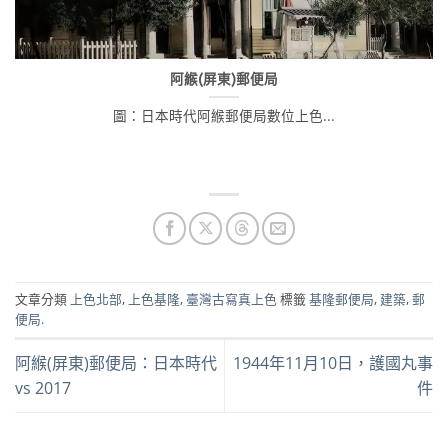
阿緱(屏東)郵便局
圖：日本時代阿緱郵便局數位上色...
文章分類
上色北部
,
上色基隆
,
臺灣古寫真上色
標籤
基隆郵便局
,
建築
,
郵
便局
.
阿緱(屏東)郵便局：日本時代
1944年11月10日，護國丸事
vs 2017
件