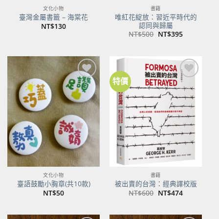
文化小物
書籍
唯紅花綻放：習近平時代的
臺灣金屬書籤 – 海棠花
認同與歸屬
NT$
130
原
目
NT$
500
NT$
395
始
前
價
價
格：
格：
NT$500。
NT$395。
特價
加到
加到
關注
關注
商品
商品
文化小物
書籍
臺語鼓勵小胸章(共10款)
被出賣的台灣：經典譯校版
原
目
NT$
50
NT$
600
NT$
474
始
前
價
價
格：
格：
NT$600。
NT$474。