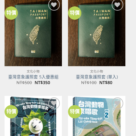
特價
特價
加到
加到
關注
關注
商品
商品
文化小物
文化小物
臺灣意象護照套 5入優惠組
臺灣意象護照套 (單入)
原
目
原
目
NT$
500
NT$
350
NT$
100
NT$
80
始
前
始
前
價
價
價
價
格：
格：
格：
格：
NT$500。
NT$350。
NT$100。
NT$80。
特價
特價
加到
加到
關注
關注
商品
商品