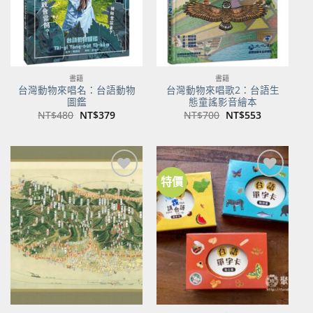
書籍
書籍
台灣動物來唱名：台語動物
台灣動物來唱歌2：台語生
圖鑑
態童謠影音繪本
原
目
原
目
NT$
480
NT$
379
NT$
700
NT$
553
始
前
始
前
價
價
價
價
格：
格：
格：
格：
NT$480。
NT$379。
NT$700。
NT$553。
特價
加到
加到
關注
關注
商品
商品