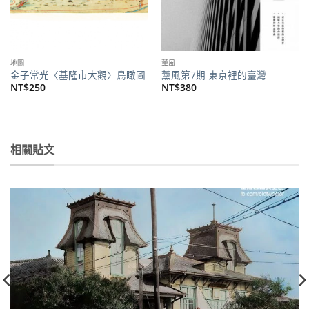
地圖
薰風
金子常光〈基隆市大觀〉鳥瞰圖
薰風第7期 東京裡的臺灣
NT$
250
NT$
380
相關貼文