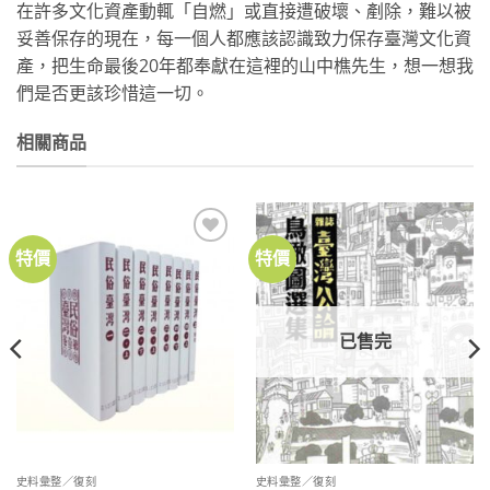
在許多文化資產動輒「自燃」或直接遭破壞、剷除，難以被
妥善保存的現在，每一個人都應該認識致力保存臺灣文化資
產，把生命最後20年都奉獻在這裡的山中樵先生，想一想我
們是否更該珍惜這一切。
相關商品
特價
特價
加到
加到
關注
關注
商品
商品
已售完
史料彙整／復刻
史料彙整／復刻