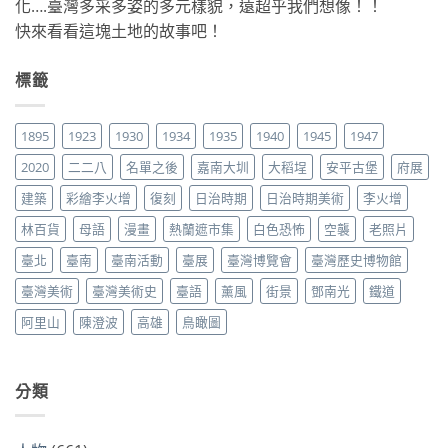
化….臺灣多采多姿的多元樣貌，遠超乎我們想像！！
快來看看這塊土地的故事吧！
標籤
1895
1923
1930
1934
1935
1940
1945
1947
2020
二二八
名單之後
嘉南大圳
大稻埕
安平古堡
府展
建築
彩繪李火增
復刻
日治時期
日治時期美術
李火增
林百貨
母語
漫畫
熱蘭遮市集
白色恐怖
空襲
老照片
臺北
臺南
臺南活動
臺展
臺灣博覽會
臺灣歷史博物館
臺灣美術
臺灣美術史
臺語
薰風
街景
鄧南光
鐵道
阿里山
陳澄波
高雄
鳥瞰圖
分類