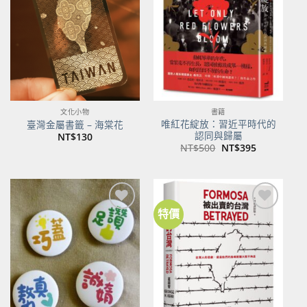
關注
關注
商品
商品
文化小物
書籍
唯紅花綻放：習近平時代的
臺灣金屬書籤 – 海棠花
認同與歸屬
NT$
130
原
目
NT$
500
NT$
395
始
前
價
價
格：
格：
NT$500。
NT$395。
特價
加到
加到
關注
關注
商品
商品