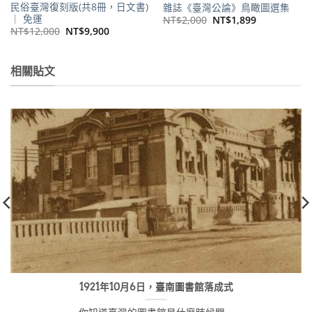
民俗臺灣復刻版(共8冊，日文書)
雜誌《臺灣公論》鳥瞰圖選集
｜ 免運
原
目
NT$
2,000
NT$
1,899
始
前
原
目
NT$
12,000
NT$
9,900
價
價
始
前
格：
格：
價
價
NT$2,000。
NT$1,899。
格：
格：
NT$12,000。
NT$9,900。
相關貼文
1921年10月6日，臺南圖書館落成式