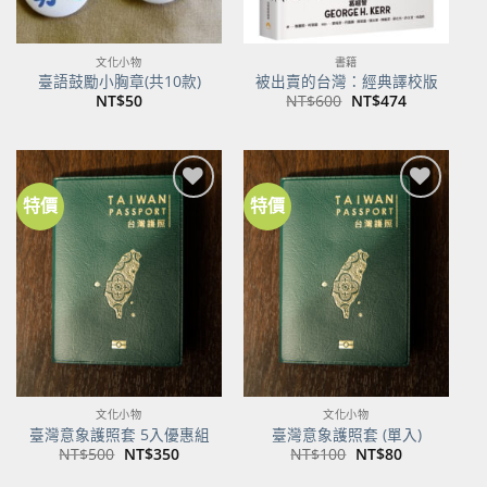
文化小物
書籍
臺語鼓勵小胸章(共10款)
被出賣的台灣：經典譯校版
原
目
NT$
50
NT$
600
NT$
474
始
前
價
價
格：
格：
NT$600。
NT$474。
特價
特價
加到
加到
關注
關注
商品
商品
文化小物
文化小物
臺灣意象護照套 5入優惠組
臺灣意象護照套 (單入)
原
目
原
目
NT$
500
NT$
350
NT$
100
NT$
80
始
前
始
前
價
價
價
價