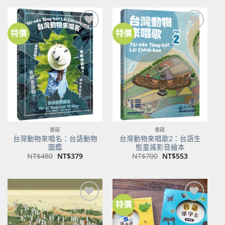
格：
格：
格：
格：
NT$500。
NT$350。
NT$100。
NT$80。
特價
特價
加到
加到
關注
關注
商品
商品
書籍
書籍
台灣動物來唱名：台語動物
台灣動物來唱歌2：台語生
圖鑑
態童謠影音繪本
原
目
原
目
NT$
480
NT$
379
NT$
700
NT$
553
始
前
始
前
價
價
價
價
格：
格：
格：
格：
NT$480。
NT$379。
NT$700。
NT$553。
特價
加到
加到
關注
關注