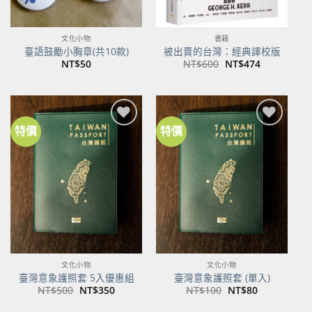
文化小物
書籍
臺語鼓勵小胸章(共10款)
被出賣的台灣：經典譯校版
原
目
NT$
50
NT$
600
NT$
474
始
前
價
價
格：
格：
NT$600。
NT$474。
特價
特價
加到
加到
關注
關注
商品
商品
文化小物
文化小物
臺灣意象護照套 5入優惠組
臺灣意象護照套 (單入)
原
目
原
目
NT$
500
NT$
350
NT$
100
NT$
80
始
前
始
前
價
價
價
價