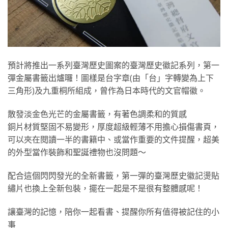
預計將推出一系列臺灣歷史圖案的臺灣歷史徽記系列，第一
彈金屬書籤出爐囉！圖樣是台字章(由「台」字轉變為上下
三角形)及九重桐所組成，曾作為日本時代的文官帽徽。
散發淡金色光芒的金屬書籤，有著色調柔和的質感
銅片材質堅固不易變形，厚度超級輕薄不用擔心損傷書頁，
可以夾在閱讀一半的書籍中、或當作重要的文件提醒，超美
的外型當作裝飾和聖誕禮物也沒問題～
配合這個閃閃發光的全新書籤，第一彈的臺灣歷史徽記燙貼
繡片也換上全新包裝，擺在一起是不是很有整體感呢！
讓臺灣的記憶，陪你一起看書、提醒你所有值得被記住的小
事