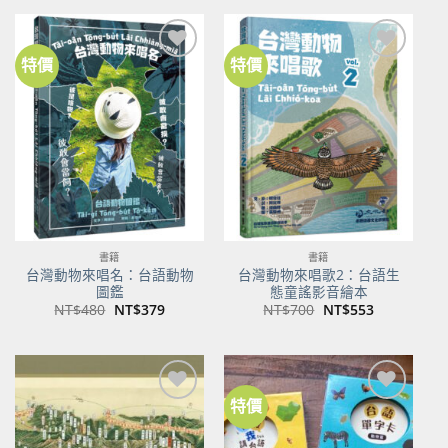
格：
格：
格：
格：
NT$500。
NT$350。
NT$100。
NT$80。
特價
特價
加到
加到
關注
關注
商品
商品
書籍
書籍
台灣動物來唱名：台語動物
台灣動物來唱歌2：台語生
圖鑑
態童謠影音繪本
原
目
原
目
NT$
480
NT$
379
NT$
700
NT$
553
始
前
始
前
價
價
價
價
格：
格：
格：
格：
NT$480。
NT$379。
NT$700。
NT$553。
特價
加到
加到
關注
關注