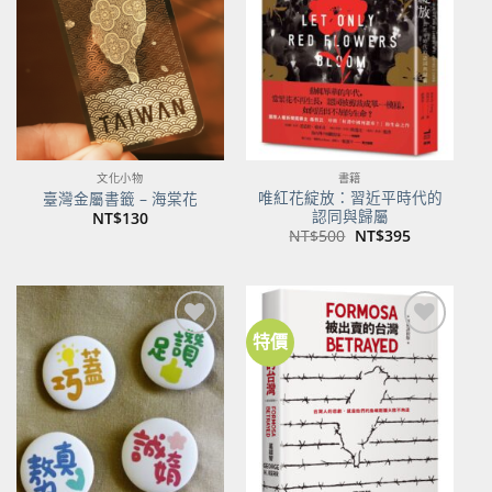
商品
商品
文化小物
書籍
唯紅花綻放：習近平時代的
臺灣金屬書籤 – 海棠花
認同與歸屬
NT$
130
原
目
NT$
500
NT$
395
始
前
價
價
格：
格：
NT$500。
NT$395。
特價
加到
加到
關注
關注
商品
商品