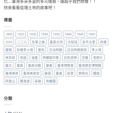
化….臺灣多采多姿的多元樣貌，遠超乎我們想像！！
快來看看這塊土地的故事吧！
標籤
1895
1923
1930
1934
1935
1940
1945
1947
2020
二二八
名單之後
嘉南大圳
大稻埕
安平古堡
府展
建築
彩繪李火增
復刻
日治時期
日治時期美術
李火增
林百貨
母語
漫畫
熱蘭遮市集
白色恐怖
空襲
老照片
臺北
臺南
臺南活動
臺展
臺灣博覽會
臺灣歷史博物館
臺灣美術
臺灣美術史
臺語
薰風
街景
鄧南光
鐵道
阿里山
陳澄波
高雄
鳥瞰圖
分類