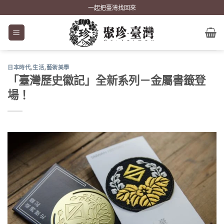
Skip
一起把臺灣找回來
to
content
日本時代
,
生活
,
藝術美學
「臺灣歷史徽記」全新系列－金屬書籤登
場！