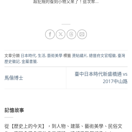
超犯規的復刻小物又來了！這次聚...
文章分類
日本時代
,
生活
,
藝術美學
標籤
燙貼繡片
,
總督府文官帽徽
,
臺灣
歷史徽記
,
金屬書籤
.
臺中日本時代新盛橋通 vs
馬偕博士
2017中山路
記憶故事
從【歷史上的今天】，到人物、建築、藝術美學、民俗文